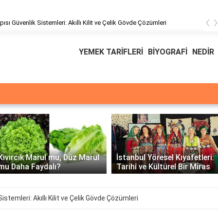
‹
pısı Güvenlik Sistemleri: Akıllı Kilit ve Çelik Gövde Çözümleri
YEMEK TARİFLERİ
BİYOGRAFİ
NEDİR
Üssü
E Üssünün İntegrali -
İstanbul Yöresel Kıyafetleri:
Matematiksel Çözüm ve
Tarihî ve Kültürel Bir Miras
Örnekler
istemleri: Akıllı Kilit ve Çelik Gövde Çözümleri