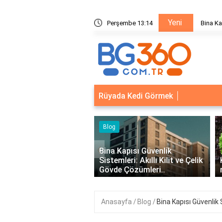
Yeni
ik Sistemleri: Akıllı Kilit ve Çelik Gövde Çözümleri
Perşembe 13:14
Bina Ka
Rüyada Kedi Görmek
‹
Kapısı Güvenlik
leri: Akıllı Kilit ve Çelik
Kıvırcık Marul mu, Düz Marul
 Çözümleri..
mu Daha Faydalı?
Anasayfa
Blog
Bina Kapısı Güvenlik S