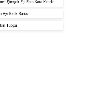
et Şimşek Eşi Esra Kara Kimdir
 Ayı Balık Burcu
akın Tüpçü