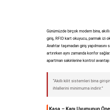
Günümüzde birçok modern bina, akıllı k
giriş, RFID kart okuyucu, parmak izi o
Anahtar taşımadan giriş yapılmasını sa
artırırken aynı zamanda konfor sağlar. D
apartman sakinlerine kontrol avantajı 
“Akıllı kilit sistemleri bina gir
ihlallerini minimuma indirir.”
Kasa – Kapı Uyumunun Ön