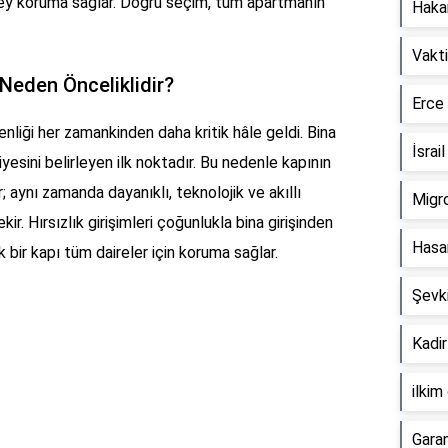
ey koruma sağlar. Doğru seçim, tüm apartmanın
Hakan
Vakt
Neden Önceliklidir?
Erce
liği her zamankinden daha kritik hâle geldi. Bina
İsrai
yesini belirleyen ilk noktadır. Bu nedenle kapının
; aynı zamanda dayanıklı, teknolojik ve akıllı
Migro
r. Hırsızlık girişimleri çoğunlukla bina girişinden
Hasa
k bir kapı tüm daireler için koruma sağlar.
Şevk
Kadir
ilkim
Gara