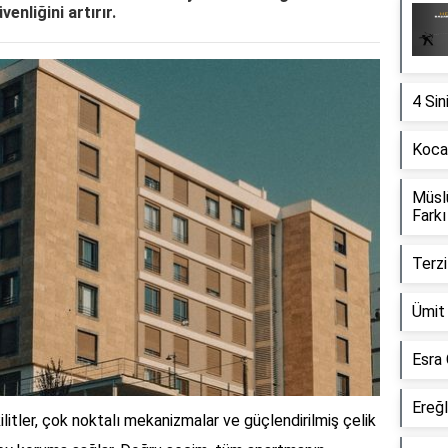
nliğini artırır.
4 Sin
Kocae
Müsl
Farkı
Terzi
Ümit 
Esra 
Ereğl
 kilitler, çok noktalı mekanizmalar ve güçlendirilmiş çelik