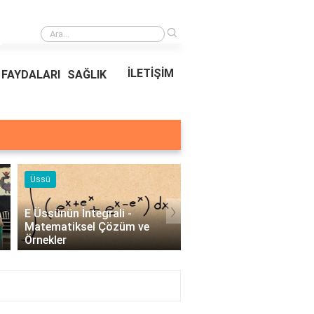
›
Ödeal Müşteri Hizmetleri
İLETİŞİM
FAYDALARI
SAĞLIK
Örnekleri
Blog
›
Profesyonel Kurumsal Mail
Bina Kapısı Güvenlik
Örnekleri - İşletmeler İçin
Sistemleri: Akıllı Kilit v
Etkili İletişim..
Gövde Çözümleri..