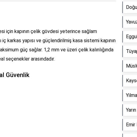
Doğu
Yavuz
mesi için kapının çelik gövdesi yeterince sağlam
Eggu
klı iç karkas yapısı ve güçlendirilmiş kasa sistemi kapının
maksimum güç sağlar. 1,2 mm ve üzeri çelik kalınlığında
Tüyap
ideal seçenekler arasındadır.
Müslü
ital Güvenlik
Kayse
Yilm
Yarın
Emir