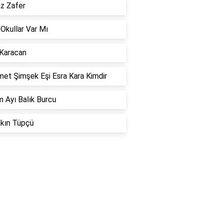
az Zafer
 Okullar Var Mı
 Karacan
et Şimşek Eşi Esra Kara Kimdir
 Ayı Balık Burcu
akın Tüpçü