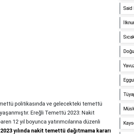
Said
İlknu
Sıca
Doğu
Yavuz
Eggu
Tüyap
mettü politikasında ve gelecekteki temettü
Müslü
r yaşanmıştır. Ereğli Temettü 2023: Nakit
aren 12 yıl boyunca yatırımcılarına düzenli
Kayse
,
2023 yılında nakit temettü dağıtmama kararı