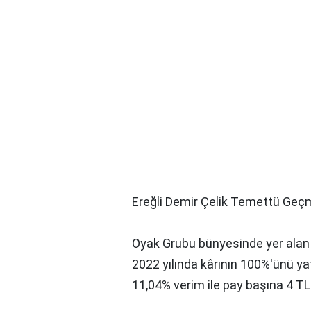
Ereğli Demir Çelik Temettü Geç
Oyak Grubu bünyesinde yer alan s
2022 yılında kârının 100%′ünü yat
11,04% verim ile pay başına 4 T