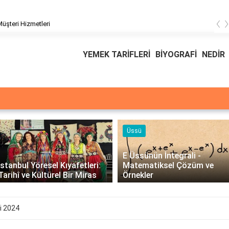
‹
üşteri Hizmetleri
YEMEK TARİFLERİ
BİYOGRAFİ
NEDİR
Üssü
E Üssünün İntegrali -
İstanbul Yöresel Kıyafetleri:
Matematiksel Çözüm ve
Tarihî ve Kültürel Bir Miras
Örnekler
i 2024