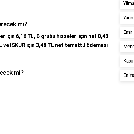
Yilm
Yarın
erecek mi?
Emir
r için 6,16 TL, B grubu hisseleri için net 0,48
 TL ve ISKUR için 3,48 TL net temettü ödemesi
Mehm
Kasım
yecek mi?
En Y