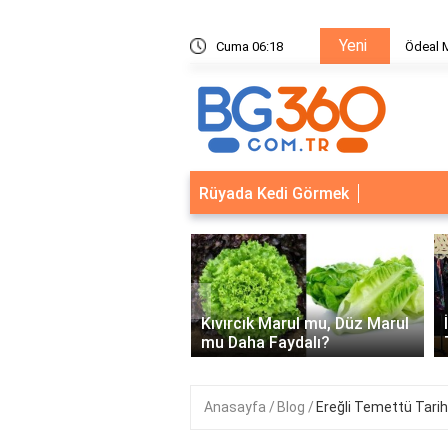
Yeni
ik Sistemleri: Akıllı Kilit ve Çelik Gövde Çözümleri
Cuma 06:18
Ödeal M
Rüyada Kedi Görmek
‹
Kapısı Güvenlik
leri: Akıllı Kilit ve Çelik
Kıvırcık Marul mu, Düz Marul
 Çözümleri..
mu Daha Faydalı?
Anasayfa
Blog
Ereğli Temettü Tarih