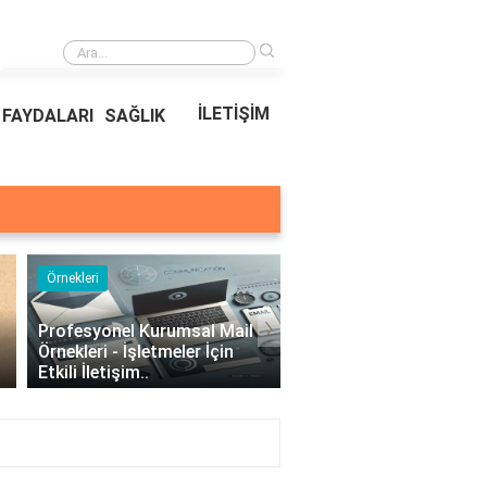
›
Ödeal Müşteri Hizmetleri
İLETİŞİM
FAYDALARI
SAĞLIK
Örnekleri
Blog
›
Profesyonel Kurumsal Mail
Bina Kapısı Güvenlik
Örnekleri - İşletmeler İçin
Sistemleri: Akıllı Kilit v
Etkili İletişim..
Gövde Çözümleri..