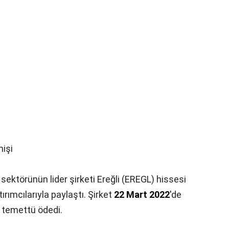
mişi
ektörünün lider şirketi Ereğli (EREGL) hissesi
ırımcılarıyla paylaştı. Şirket
22 Mart 2022
'de
L temettü ödedi.