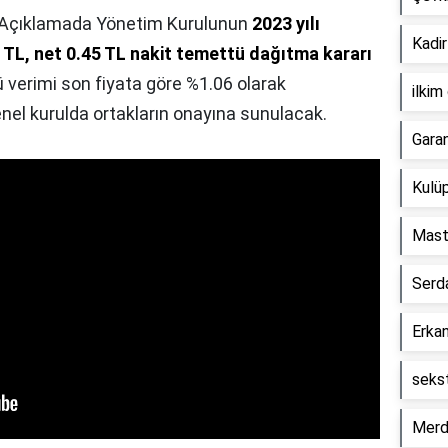
 Açıklamada Yönetim Kurulunun
2023 yılı
Kadir
 TL, net 0.45 TL nakit temettü dağıtma kararı
 verimi son fiyata göre %1.06 olarak
ilkim
enel kurulda ortakların onayına sunulacak.
Gara
Kulüp
Mast
Serd
Erkan
seks
Merd