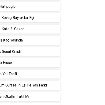
 Hatipoğlu
r Kovaç Bayraktar Eşi
k Kafa 2. Sezon
ş Kaç Yaşında
 Günal Kimdir
b Hisse
 Yol Tarifi
m Gürses İn Eşi İle Yaş Farkı
ri Okullar Tatil Mi