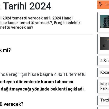
 Tarihi 2024
Bl
ğli 2024 temettü verecek mi?, 2024 Hangi
i ne kadar temettü verecek?, Ereğli bedelsiz
emettü verecek mi?
k mi?
4 Sin
Kocae
arında Ereğli için hisse başına 4.43 TL temettü
lerleyen dönemlerde kurum tahminini
Müsl
Farkı
 dağıtmayacağı yönünde beklenti açıkladı
.
Terzi
tü verecek?