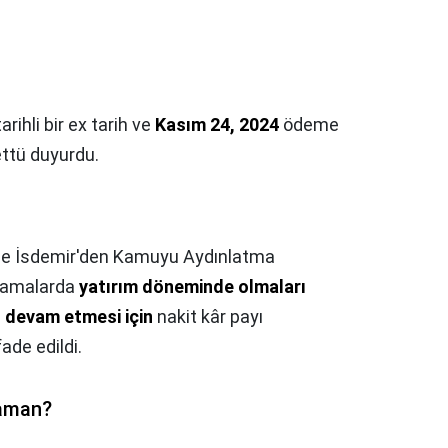
rihli bir ex tarih ve
Kasım 24, 2024
ödeme
mettü duyurdu.
ı ile İsdemir'den Kamuyu Aydınlatma
klamalarda
yatırım döneminde olmaları
n devam etmesi için
nakit kâr payı
ade edildi.
zaman?