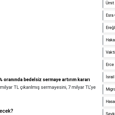
Ümit 
Esra 
Ereğl
Hakan
Vakt
Erce
İsrai
0% oranında bedelsiz sermaye artırım kararı
,5 milyar TL çıkarılmış sermayesini, 7 milyar TL'ye
Migro
Hasa
recek?
Şevk