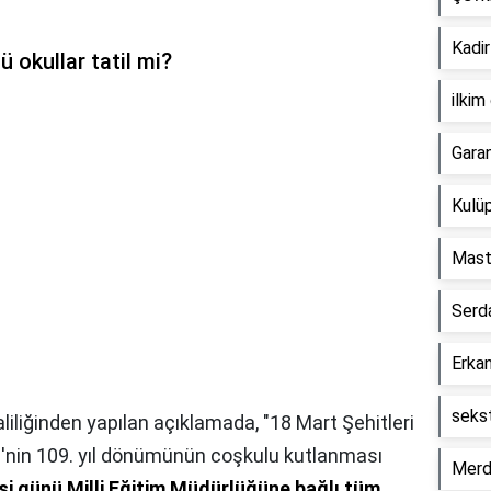
Kadir
 okullar tatil mi?
ilkim
Gara
Kulüp
Mast
Serd
Erkan
seks
aliliğinden yapılan açıklamada, "18 Mart Şehitleri
'nin 109. yıl dönümünün coşkulu kutlanması
Merd
i günü Milli Eğitim Müdürlüğüne bağlı tüm