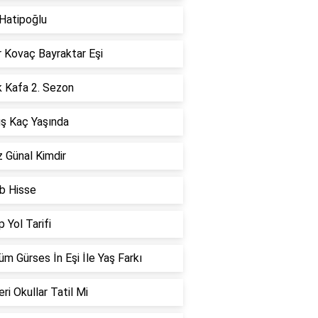
 Hatipoğlu
r Kovaç Bayraktar Eşi
k Kafa 2. Sezon
ş Kaç Yaşında
 Günal Kimdir
b Hisse
 Yol Tarifi
m Gürses İn Eşi İle Yaş Farkı
ri Okullar Tatil Mi