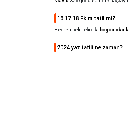
Mayıs
Salı günü eğitime başlay
16 17 18 Ekim tatil mi?
Hemen belirtelim ki
bugün okulla
2024 yaz tatili ne zaman?