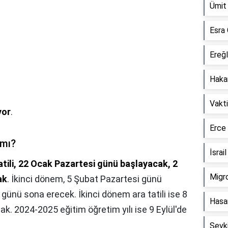
Ümit 
Esra 
Ereğl
Hakan
Vakt
yor
.
Erce
 mı?
İsrai
 tatili, 22 Ocak Pazartesi günü başlayacak, 2
Migro
ak
. İkinci dönem, 5 Şubat Pazartesi günü
ünü sona erecek. İkinci dönem ara tatili ise 8
Hasa
k. 2024-2025 eğitim öğretim yılı ise 9 Eylül'de
Şevk