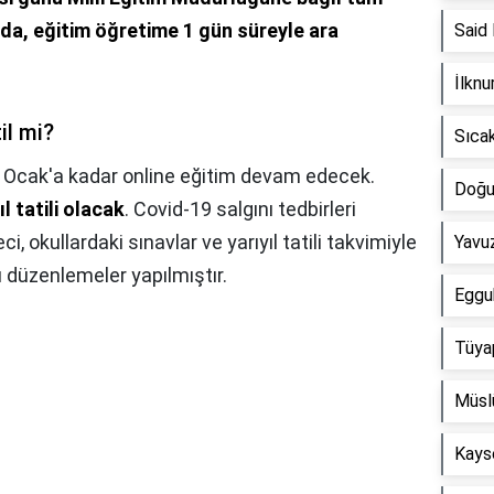
da, eğitim öğretime 1 gün süreyle ara
Said
İlknu
il mi?
Sıca
 Ocak'a kadar online eğitim devam edecek.
Doğu
l tatili olacak
. Covid-19 salgını tedbirleri
 okullardaki sınavlar ve yarıyıl tatili takvimiyle
Yavuz
zı düzenlemeler yapılmıştır.
Eggu
Tüyap
Müslü
Kayse