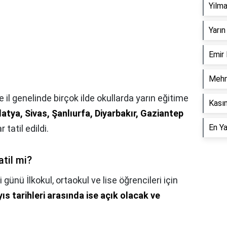
Yilm
Yarın
Emir
Mehm
il genelinde birçok ilde okullarda yarın eğitime
Kasım
atya, Sivas, Şanlıurfa, Diyarbakır, Gaziantep
En Y
 tatil edildi.
atil mi?
ünü İlkokul, ortaokul ve lise öğrencileri için
s tarihleri arasında ise açık olacak ve