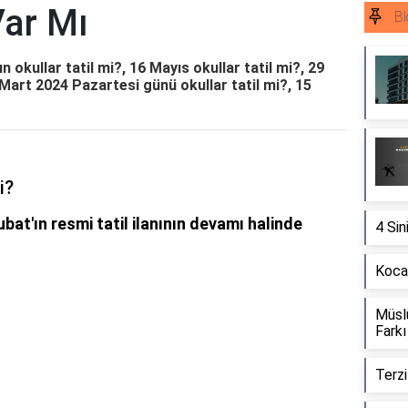
Var Mı
Bl
n okullar tatil mi?, 16 Mayıs okullar tatil mi?, 29
 Mart 2024 Pazartesi günü okullar tatil mi?, 15
i?
ubat'ın resmi tatil ilanının devamı halinde
4 Sin
Kocae
Müsl
Farkı
Terzi