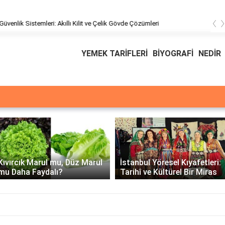
‹
pısı Güvenlik Sistemleri: Akıllı Kilit ve Çelik Gövde Çözümleri
YEMEK TARİFLERİ
BİYOGRAFİ
NEDİR
Kıvırcık Marul mu, Düz Marul
İstanbul Yöresel Kıyafetleri:
mu Daha Faydalı?
Tarihî ve Kültürel Bir Miras