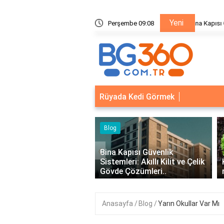
Yeni
ik Sistemleri: Akıllı Kilit ve Çelik Gövde Çözümleri
Perşembe 09:08
Bina Ka
Rüyada Kedi Görmek
eri
Blog
‹
syonel Kurumsal Mail
Bina Kapısı Güvenlik
eri - İşletmeler İçin
Sistemleri: Akıllı Kilit ve Çelik
İletişim..
Gövde Çözümleri..
Anasayfa
Blog
Yarın Okullar Var Mı