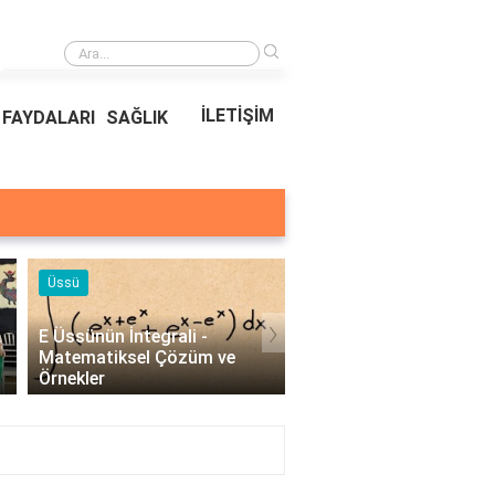
›
Ödeal Müşteri Hizmetleri
İLETİŞİM
FAYDALARI
SAĞLIK
Üssü
Örnekleri
›
E Üssünün İntegrali -
Profesyonel Kurumsal 
Matematiksel Çözüm ve
Örnekleri - İşletmeler İç
Örnekler
Etkili İletişim..