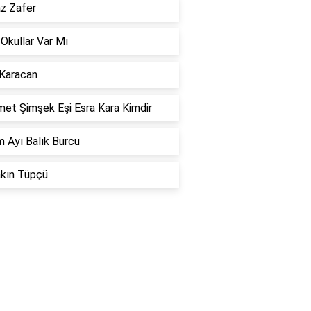
az Zafer
 Okullar Var Mı
 Karacan
et Şimşek Eşi Esra Kara Kimdir
 Ayı Balık Burcu
akın Tüpçü