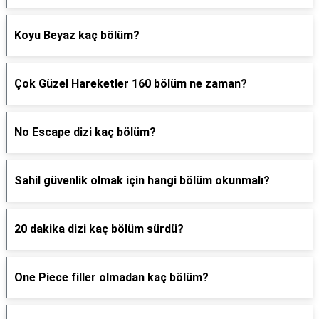
Koyu Beyaz kaç bölüm?
Çok Güzel Hareketler 160 bölüm ne zaman?
No Escape dizi kaç bölüm?
Sahil güvenlik olmak için hangi bölüm okunmalı?
20 dakika dizi kaç bölüm sürdü?
One Piece filler olmadan kaç bölüm?