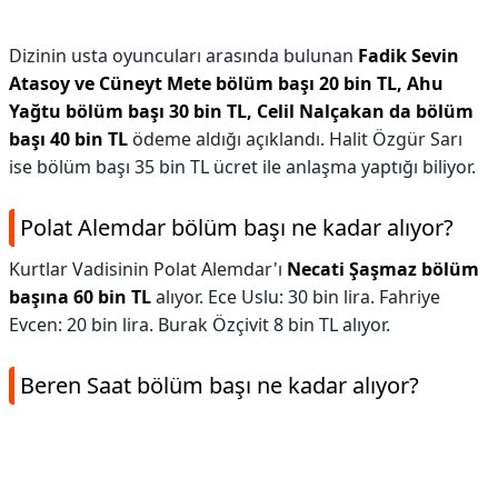
Dizinin usta oyuncuları arasında bulunan
Fadik Sevin
Atasoy ve Cüneyt Mete bölüm başı 20 bin TL, Ahu
Yağtu bölüm başı 30 bin TL, Celil Nalçakan da bölüm
başı 40 bin TL
ödeme aldığı açıklandı. Halit Özgür Sarı
ise bölüm başı 35 bin TL ücret ile anlaşma yaptığı biliyor.
Polat Alemdar bölüm başı ne kadar alıyor?
Kurtlar Vadisinin Polat Alemdar'ı
Necati Şaşmaz bölüm
başına 60 bin TL
alıyor. Ece Uslu: 30 bin lira. Fahriye
Evcen: 20 bin lira. Burak Özçivit 8 bin TL alıyor.
Beren Saat bölüm başı ne kadar alıyor?