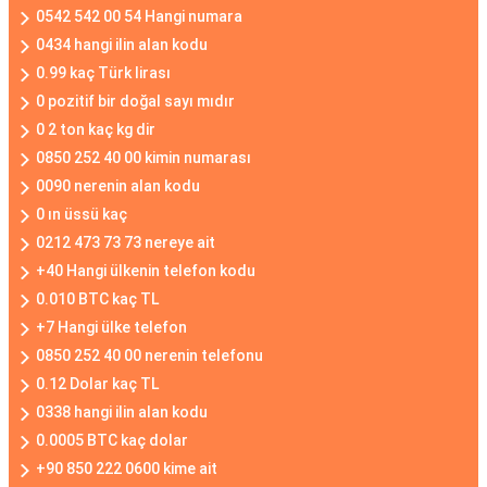
0542 542 00 54 Hangi numara
0434 hangi ilin alan kodu
0.99 kaç Türk lirası
0 pozitif bir doğal sayı mıdır
0 2 ton kaç kg dir
0850 252 40 00 kimin numarası
0090 nerenin alan kodu
0 ın üssü kaç
0212 473 73 73 nereye ait
+40 Hangi ülkenin telefon kodu
0.010 BTC kaç TL
+7 Hangi ülke telefon
0850 252 40 00 nerenin telefonu
0.12 Dolar kaç TL
0338 hangi ilin alan kodu
0.0005 BTC kaç dolar
+90 850 222 0600 kime ait