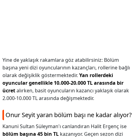
Yine de yaklaşık rakamlara göz atabilirsiniz: Bölüm
başına yeni dizi oyuncularının kazançları, rollerine bağlı
olarak değişiklik göstermektedir.
Yan rollerdeki
oyuncular genellikle 10.000-20.000 TL arasında bir
ücret
alırken, basit oyuncuların kazancı yaklaşık olarak
2.000-10.000 TL arasında değişmektedir.
Onur Seyit yaran bölüm başı ne kadar alıyor?
Kanuni Sultan Süleyman'ı canlandıran Halit Ergenç ise
bölüm başına 45 bin TL
kazanıyor. Geçen sezon dizi