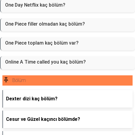
One Day Netflix kaç bölüm?
One Piece filler olmadan kaç bölüm?
One Piece toplam kaç bölüm var?
Online A Time called you kaç bölüm?
Bölüm
Dexter dizi kaç bölüm?
Cesur ve Güzel kaçıncı bölümde?