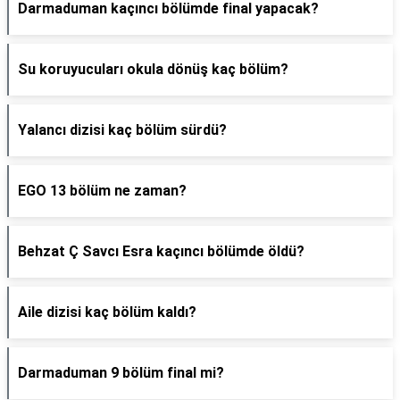
Darmaduman kaçıncı bölümde final yapacak?
Su koruyucuları okula dönüş kaç bölüm?
Yalancı dizisi kaç bölüm sürdü?
EGO 13 bölüm ne zaman?
Behzat Ç Savcı Esra kaçıncı bölümde öldü?
Aile dizisi kaç bölüm kaldı?
Darmaduman 9 bölüm final mi?