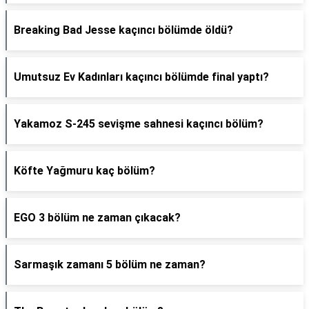
Breaking Bad Jesse kaçıncı bölümde öldü?
Umutsuz Ev Kadınları kaçıncı bölümde final yaptı?
Yakamoz S-245 sevişme sahnesi kaçıncı bölüm?
Köfte Yağmuru kaç bölüm?
EGO 3 bölüm ne zaman çıkacak?
Sarmaşık zamanı 5 bölüm ne zaman?