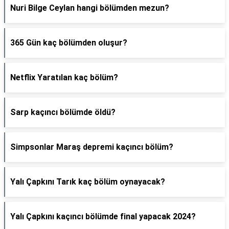
Nuri Bilge Ceylan hangi bölümden mezun?
365 Gün kaç bölümden oluşur?
Netflix Yaratılan kaç bölüm?
Sarp kaçıncı bölümde öldü?
Simpsonlar Maraş depremi kaçıncı bölüm?
Yalı Çapkını Tarık kaç bölüm oynayacak?
Yalı Çapkını kaçıncı bölümde final yapacak 2024?