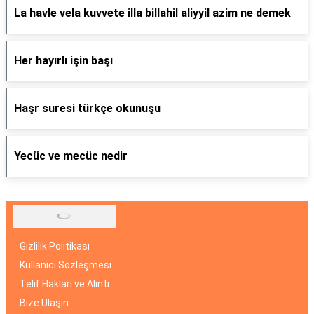
La havle vela kuvvete illa billahil aliyyil azim ne demek
Her hayırlı işin başı
Haşr suresi türkçe okunuşu
Yecüc ve mecüc nedir
Gizlilik Politikası
Kullanıcı Sözleşmesi
Telif Hakları ve Alıntı
Bize Ulaşın