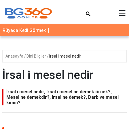
×
☰
YEMEK
Rüyada Kedi Görmek
TARİFLERİ
BİYOGRAFİ
NEDİR
Anasayfa
Dini Bilgiler
İrsal i mesel nedir
FAYDALARI
İrsal i mesel nedir
SAĞLIK
İLETİŞİM
İrsal i mesel nedir, Irsal i mesel ne demek örnek?,
Mesel ne demekdir?, Irsal ne demek?, Darb ve mesel
kimin?