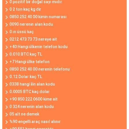
0 pozitif bir doğal sayı mıdır
0 2 ton kaç kg dir
0850 252 40 00 kimin numarası
0090 nerenin alan kodu
0 ın üssü kaç
0212 473 73 73 nereye ait
+40 Hangi ülkenin telefon kodu
0.010 BTC kaç TL
+7 Hangi ülke telefon
0850 252 40 00 nerenin telefonu
0.12 Dolar kaç TL
0338 hangi ilin alan kodu
0.0005 BTC kaç dolar
+90 850 222 0600 kime ait
0 324 nerenin alan kodu
05 alt ne demek
%90 engelli araç nasıl alınır