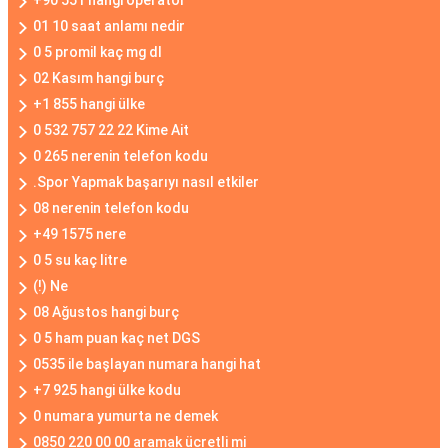
+90 551 hangi operatör
01 10 saat anlamı nedir
0 5 promil kaç mg dl
02 Kasım hangi burç
+1 855 hangi ülke
0 532 757 22 22 Kime Ait
0 265 nerenin telefon kodu
.Spor Yapmak başarıyı nasıl etkiler
08 nerenin telefon kodu
+49 1575 nere
0 5 su kaç litre
(!) Ne
08 Ağustos hangi burç
0 5 ham puan kaç net DGS
0535 ile başlayan numara hangi hat
+7 925 hangi ülke kodu
0 numara yumurta ne demek
0850 220 00 00 aramak ücretli mi