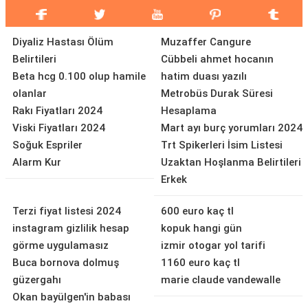
Diyaliz Hastası Ölüm
Muzaffer Cangure
Belirtileri
Cübbeli ahmet hocanın
Beta hcg 0.100 olup hamile
hatim duası yazılı
olanlar
Metrobüs Durak Süresi
Rakı Fiyatları 2024
Hesaplama
Viski Fiyatları 2024
Mart ayı burç yorumları 2024
Soğuk Espriler
Trt Spikerleri İsim Listesi
Alarm Kur
Uzaktan Hoşlanma Belirtileri
Erkek
Terzi fiyat listesi 2024
600 euro kaç tl
instagram gizlilik hesap
kopuk hangi gün
görme uygulamasız
izmir otogar yol tarifi
Buca bornova dolmuş
1160 euro kaç tl
güzergahı
marie claude vandewalle
Okan bayülgen'in babası