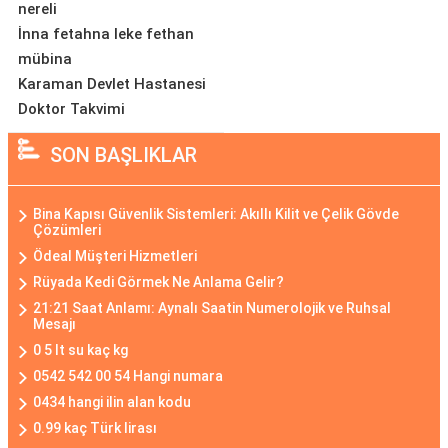
nereli
İnna fetahna leke fethan
mübina
Karaman Devlet Hastanesi
Doktor Takvimi
SON BAŞLIKLAR
Bina Kapısı Güvenlik Sistemleri: Akıllı Kilit ve Çelik Gövde
Çözümleri
Ödeal Müşteri Hizmetleri
Rüyada Kedi Görmek Ne Anlama Gelir?
21:21 Saat Anlamı: Aynalı Saatin Numerolojik ve Ruhsal
Mesajı
0 5 lt su kaç kg
0542 542 00 54 Hangi numara
0434 hangi ilin alan kodu
0.99 kaç Türk lirası