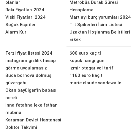
olanlar
Metrobüs Durak Süresi
Rakı Fiyatları 2024
Hesaplama
Viski Fiyatları 2024
Mart ayı burç yorumları 2024
Soğuk Espriler
Trt Spikerleri İsim Listesi
Alarm Kur
Uzaktan Hoşlanma Belirtileri
Erkek
Terzi fiyat listesi 2024
600 euro kaç tl
instagram gizlilik hesap
kopuk hangi gün
görme uygulamasız
izmir otogar yol tarifi
Buca bornova dolmuş
1160 euro kaç tl
güzergahı
marie claude vandewalle
Okan bayülgen'in babası
nereli
İnna fetahna leke fethan
mübina
Karaman Devlet Hastanesi
Doktor Takvimi