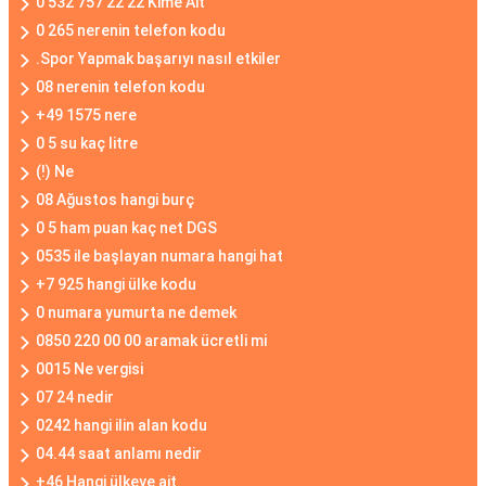
0 532 757 22 22 Kime Ait
0 265 nerenin telefon kodu
.Spor Yapmak başarıyı nasıl etkiler
08 nerenin telefon kodu
+49 1575 nere
0 5 su kaç litre
(!) Ne
08 Ağustos hangi burç
0 5 ham puan kaç net DGS
0535 ile başlayan numara hangi hat
+7 925 hangi ülke kodu
0 numara yumurta ne demek
0850 220 00 00 aramak ücretli mi
0015 Ne vergisi
07 24 nedir
0242 hangi ilin alan kodu
04.44 saat anlamı nedir
+46 Hangi ülkeye ait