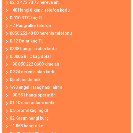
0212 473 73 73 nereye ait
+40 Hangi ülkenin telefon kodu
0.010 BTC kaç TL
+7 Hangi ülke telefon
0850 252 40 00 nerenin telefonu
0.12 Dolar kaç TL
0338 hangi ilin alan kodu
0.0005 BTC kaç dolar
+90 850 222 0600 kime ait
0 324 nerenin alan kodu
05 alt ne demek
%90 engelli araç nasıl alınır
+90 551 hangi operatör
01 10 saat anlamı nedir
0 5 promil kaç mg dl
02 Kasım hangi burç
+1 855 hangi ülke