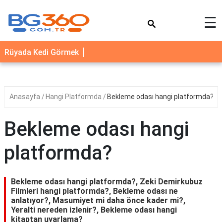
×
☰
YEMEK
Rüyada Kedi Görmek
TARİFLERİ
BİYOGRAFİ
NEDİR
Anasayfa
Hangi Platformda
Bekleme odası hangi platformda?
FAYDALARI
Bekleme odası hangi
SAĞLIK
platformda?
İLETİŞİM
Bekleme odası hangi platformda?, Zeki Demirkubuz
Filmleri hangi platformda?, Bekleme odası ne
anlatıyor?, Masumiyet mi daha önce kader mi?,
Yeralti nereden izlenir?, Bekleme odası hangi
kitaptan uyarlama?