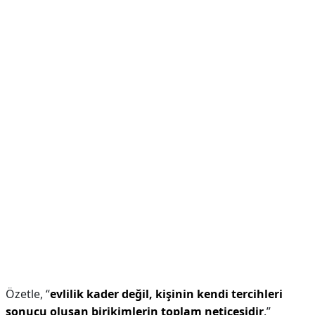
Özetle, “
evlilik kader değil, kişinin kendi tercihleri
sonucu oluşan birikimlerin toplam neticesidir
.”