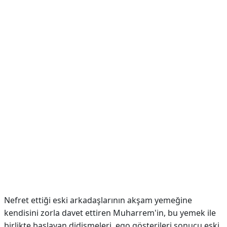
Nefret ettiği eski arkadaşlarının akşam yemeğine
kendisini zorla davet ettiren Muharrem'in, bu yemek ile
birlikte başlayan didişmeleri, ego gösterileri sonucu eski