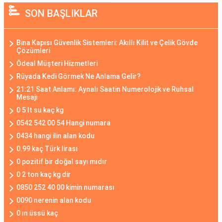
SON BAŞLIKLAR
Bina Kapısı Güvenlik Sistemleri: Akıllı Kilit ve Çelik Gövde
Çözümleri
Ödeal Müşteri Hizmetleri
Rüyada Kedi Görmek Ne Anlama Gelir?
21:21 Saat Anlamı: Aynalı Saatin Numerolojik ve Ruhsal
Mesajı
0 5 lt su kaç kg
0542 542 00 54 Hangi numara
0434 hangi ilin alan kodu
0.99 kaç Türk lirası
0 pozitif bir doğal sayı mıdır
0 2 ton kaç kg dir
0850 252 40 00 kimin numarası
0090 nerenin alan kodu
0 ın üssü kaç