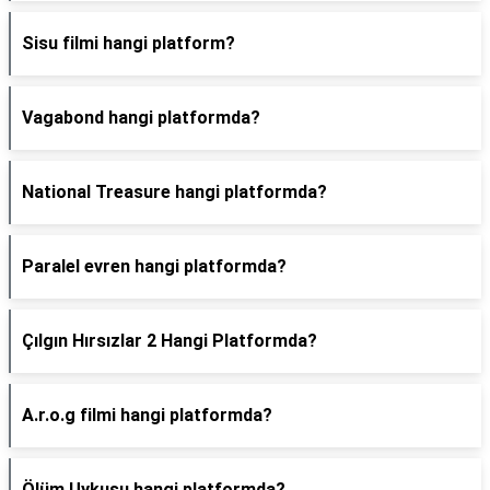
Sisu filmi hangi platform?
Vagabond hangi platformda?
National Treasure hangi platformda?
Paralel evren hangi platformda?
Çılgın Hırsızlar 2 Hangi Platformda?
A.r.o.g filmi hangi platformda?
Ölüm Uykusu hangi platformda?