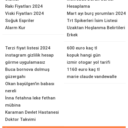
Rakı Fiyatları 2024
Hesaplama
Viski Fiyatları 2024
Mart ayı burç yorumları 2024
Soğuk Espriler
Trt Spikerleri İsim Listesi
Alarm Kur
Uzaktan Hoşlanma Belirtileri
Erkek
Terzi fiyat listesi 2024
600 euro kaç tl
instagram gizlilik hesap
kopuk hangi gün
görme uygulamasız
izmir otogar yol tarifi
Buca bornova dolmuş
1160 euro kaç tl
güzergahı
marie claude vandewalle
Okan bayülgen'in babası
nereli
İnna fetahna leke fethan
mübina
Karaman Devlet Hastanesi
Doktor Takvimi