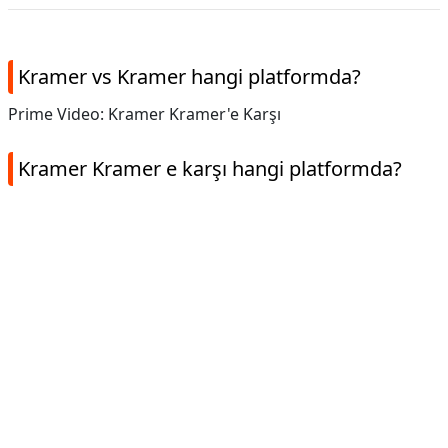
Kramer vs Kramer hangi platformda?
Prime Video: Kramer Kramer'e Karşı
Kramer Kramer e karşı hangi platformda?