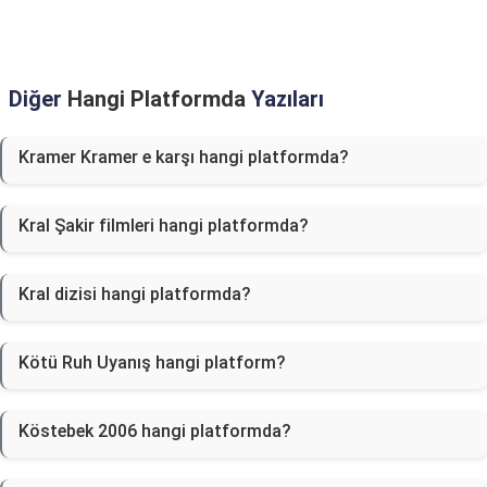
Diğer
Hangi Platformda
Yazıları
Kramer Kramer e karşı hangi platformda?
Kral Şakir filmleri hangi platformda?
Kral dizisi hangi platformda?
Kötü Ruh Uyanış hangi platform?
Köstebek 2006 hangi platformda?