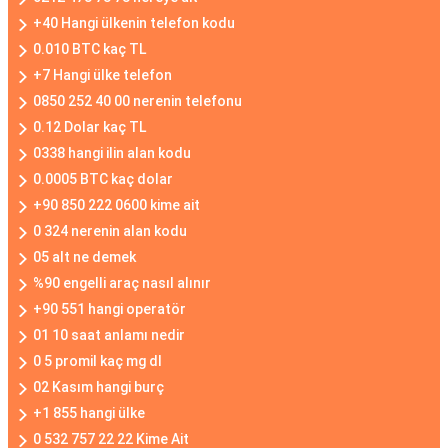
+40 Hangi ülkenin telefon kodu
0.010 BTC kaç TL
+7 Hangi ülke telefon
0850 252 40 00 nerenin telefonu
0.12 Dolar kaç TL
0338 hangi ilin alan kodu
0.0005 BTC kaç dolar
+90 850 222 0600 kime ait
0 324 nerenin alan kodu
05 alt ne demek
%90 engelli araç nasıl alınır
+90 551 hangi operatör
01 10 saat anlamı nedir
0 5 promil kaç mg dl
02 Kasım hangi burç
+1 855 hangi ülke
0 532 757 22 22 Kime Ait