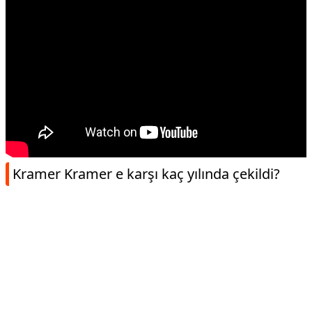
Kramer Kramer e karşı kaç yılında çekildi?