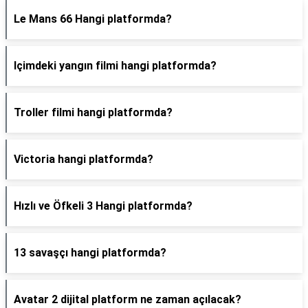
Le Mans 66 Hangi platformda?
Içimdeki yangın filmi hangi platformda?
Troller filmi hangi platformda?
Victoria hangi platformda?
Hızlı ve Öfkeli 3 Hangi platformda?
13 savaşçı hangi platformda?
Avatar 2 dijital platform ne zaman açılacak?