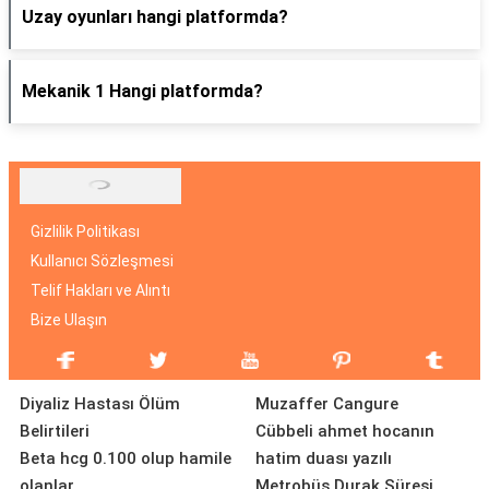
Uzay oyunları hangi platformda?
Mekanik 1 Hangi platformda?
Gizlilik Politikası
Kullanıcı Sözleşmesi
Telif Hakları ve Alıntı
Bize Ulaşın
Diyaliz Hastası Ölüm
Muzaffer Cangure
Belirtileri
Cübbeli ahmet hocanın
Beta hcg 0.100 olup hamile
hatim duası yazılı
olanlar
Metrobüs Durak Süresi