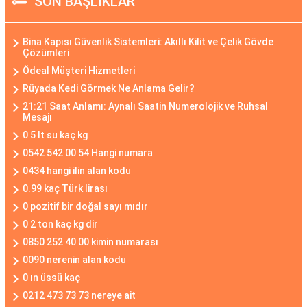
SON BAŞLIKLAR
Bina Kapısı Güvenlik Sistemleri: Akıllı Kilit ve Çelik Gövde
Çözümleri
Ödeal Müşteri Hizmetleri
Rüyada Kedi Görmek Ne Anlama Gelir?
21:21 Saat Anlamı: Aynalı Saatin Numerolojik ve Ruhsal
Mesajı
0 5 lt su kaç kg
0542 542 00 54 Hangi numara
0434 hangi ilin alan kodu
0.99 kaç Türk lirası
0 pozitif bir doğal sayı mıdır
0 2 ton kaç kg dir
0850 252 40 00 kimin numarası
0090 nerenin alan kodu
0 ın üssü kaç
0212 473 73 73 nereye ait