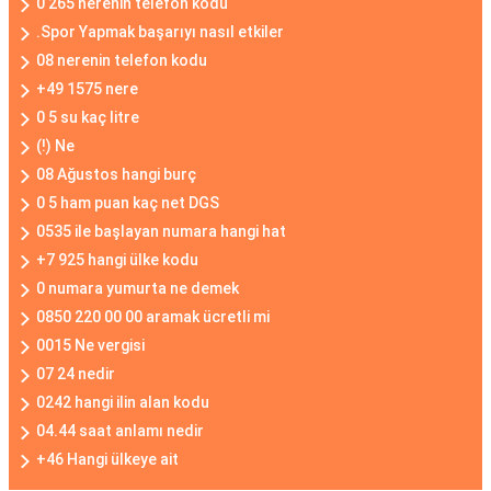
0 265 nerenin telefon kodu
.Spor Yapmak başarıyı nasıl etkiler
08 nerenin telefon kodu
+49 1575 nere
0 5 su kaç litre
(!) Ne
08 Ağustos hangi burç
0 5 ham puan kaç net DGS
0535 ile başlayan numara hangi hat
+7 925 hangi ülke kodu
0 numara yumurta ne demek
0850 220 00 00 aramak ücretli mi
0015 Ne vergisi
07 24 nedir
0242 hangi ilin alan kodu
04.44 saat anlamı nedir
+46 Hangi ülkeye ait