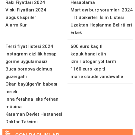
Rakı Fiyatları 2024
Hesaplama
Viski Fiyatları 2024
Mart ayı burç yorumları 2024
Soğuk Espriler
Trt Spikerleri İsim Listesi
Alarm Kur
Uzaktan Hoşlanma Belirtileri
Erkek
Terzi fiyat listesi 2024
600 euro kaç tl
instagram gizlilik hesap
kopuk hangi gün
görme uygulamasız
izmir otogar yol tarifi
Buca bornova dolmuş
1160 euro kaç tl
güzergahı
marie claude vandewalle
Okan bayülgen'in babası
nereli
İnna fetahna leke fethan
mübina
Karaman Devlet Hastanesi
Doktor Takvimi