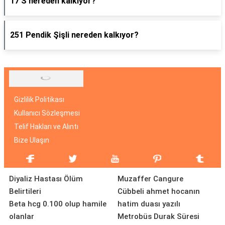
17 S nereden kalkıyor?
251 Pendik Şişli nereden kalkıyor?
Gizlilik Politikası
Kullanıcı Sözleşmesi
Telif Hakları ve Alıntı
Bize Ulaşın
Diyaliz Hastası Ölüm
Muzaffer Cangure
Belirtileri
Cübbeli ahmet hocanın
Beta hcg 0.100 olup hamile
hatim duası yazılı
olanlar
Metrobüs Durak Süresi