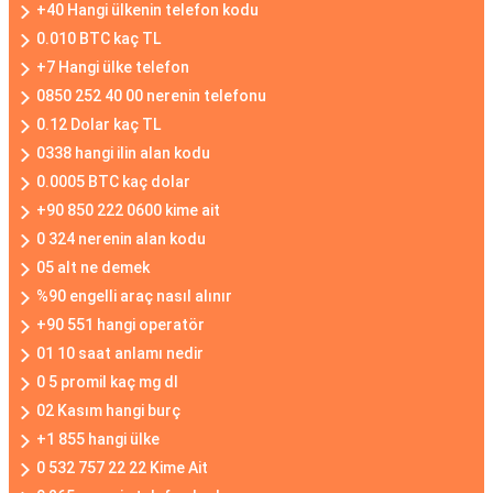
+40 Hangi ülkenin telefon kodu
0.010 BTC kaç TL
+7 Hangi ülke telefon
0850 252 40 00 nerenin telefonu
0.12 Dolar kaç TL
0338 hangi ilin alan kodu
0.0005 BTC kaç dolar
+90 850 222 0600 kime ait
0 324 nerenin alan kodu
05 alt ne demek
%90 engelli araç nasıl alınır
+90 551 hangi operatör
01 10 saat anlamı nedir
0 5 promil kaç mg dl
02 Kasım hangi burç
+1 855 hangi ülke
0 532 757 22 22 Kime Ait