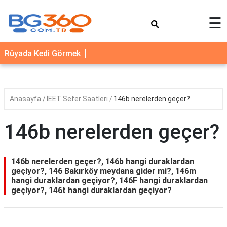
×
☰
YEMEK
Rüyada Kedi Görmek
TARİFLERİ
BİYOGRAFİ
NEDİR
Anasayfa
İEET Sefer Saatleri
146b nerelerden geçer?
FAYDALARI
146b nerelerden geçer?
SAĞLIK
İLETİŞİM
146b nerelerden geçer?, 146b hangi duraklardan
geçiyor?, 146 Bakırköy meydana gider mi?, 146m
hangi duraklardan geçiyor?, 146F hangi duraklardan
geçiyor?, 146t hangi duraklardan geçiyor?