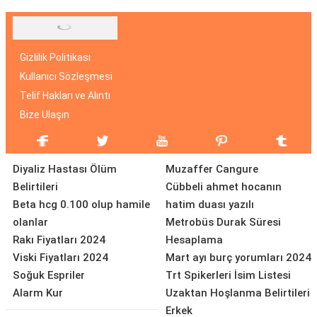
Gizlilik Politikası
Kullanıcı Sözleşmesi
Telif Hakları ve Alıntı
Bize Ulaşın
Diyaliz Hastası Ölüm
Muzaffer Cangure
Belirtileri
Cübbeli ahmet hocanın
Beta hcg 0.100 olup hamile
hatim duası yazılı
olanlar
Metrobüs Durak Süresi
Rakı Fiyatları 2024
Hesaplama
Viski Fiyatları 2024
Mart ayı burç yorumları 2024
Soğuk Espriler
Trt Spikerleri İsim Listesi
Alarm Kur
Uzaktan Hoşlanma Belirtileri
Erkek