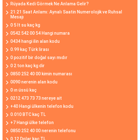
Rüyada Kedi Görmek Ne Anlama Gelir?
21:21 Saat Anlamı: Aynalı Saatin Numerolojik ve Ruhsal
Mesajı
0 5 lt su kaç kg
0542 542 00 54 Hangi numara
0434 hangi ilin alan kodu
0.99 kaç Türk lirası
0 pozitif bir doğal sayı mıdır
0 2 ton kaç kg dir
0850 252 40 00 kimin numarası
0090 nerenin alan kodu
0 ın üssü kaç
0212 473 73 73 nereye ait
+40 Hangi ülkenin telefon kodu
0.010 BTC kaç TL
+7 Hangi ülke telefon
0850 252 40 00 nerenin telefonu
0.12 Dolar kaç TL