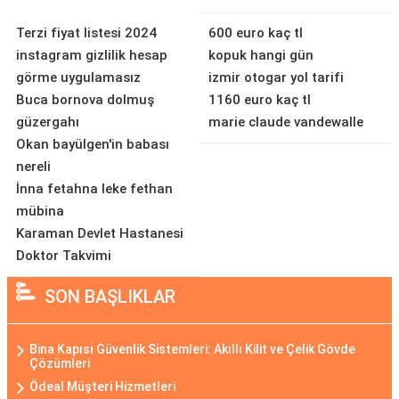
Terzi fiyat listesi 2024
600 euro kaç tl
instagram gizlilik hesap
kopuk hangi gün
görme uygulamasız
izmir otogar yol tarifi
Buca bornova dolmuş
1160 euro kaç tl
güzergahı
marie claude vandewalle
Okan bayülgen'in babası
nereli
İnna fetahna leke fethan
mübina
Karaman Devlet Hastanesi
Doktor Takvimi
SON BAŞLIKLAR
Bina Kapısı Güvenlik Sistemleri: Akıllı Kilit ve Çelik Gövde
Çözümleri
Ödeal Müşteri Hizmetleri