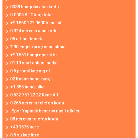
0338 hangi ilin alan kodu
0.0005 BTC kaç dolar
+90 850 222 0600 kime ait
0 324 nerenin alan kodu
05 alt ne demek
%90 engelli araç nasıl alınır
+90 551 hangi operatör
01 10 saat anlamı nedir
0 5 promil kaç mg dl
02 Kasım hangi burç
+1 855 hangi ülke
0 532 757 22 22 Kime Ait
0 265 nerenin telefon kodu
.Spor Yapmak başarıyı nasıl etkiler
08 nerenin telefon kodu
+49 1575 nere
0 5 su kaç litre