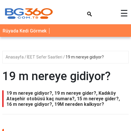
×
☰
YEMEK
Rüyada Kedi Görmek
TARİFLERİ
BİYOGRAFİ
NEDİR
Anasayfa
İEET Sefer Saatleri
19 m nereye gidiyor?
FAYDALARI
19 m nereye gidiyor?
SAĞLIK
İLETİŞİM
19 m nereye gidiyor?, 19 m nereye gider?, Kadıköy
Ataşehir otobüsü kaç numara?, 15 m nereye gider?,
16 m nereye gidiyor?, 19M nereden kalkıyor?