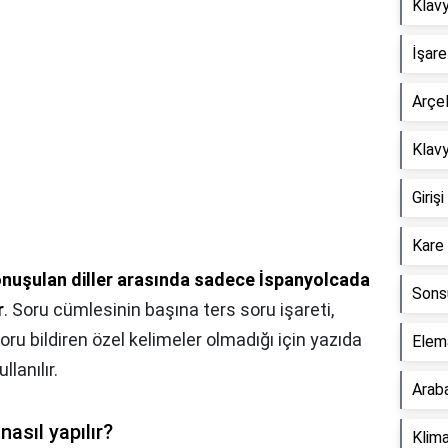
Klavy
İşare
Arçel
Klavy
Giriş
Kare 
nuşulan diller arasında sadece İspanyolcada
Sonsu
r
. Soru cümlesinin başına ters soru işareti,
oru bildiren özel kelimeler olmadığı için yazıda
Elema
lanılır.
Araba
nasıl yapılır?
Klima