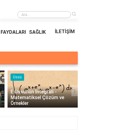
›
Ödeal Müşteri Hizmetleri
İLETİŞİM
FAYDALARI
SAĞLIK
Örnekleri
Blog
›
Profesyonel Kurumsal Mail
Bina Kapısı Güvenlik
Örnekleri - İşletmeler İçin
Sistemleri: Akıllı Kilit 
Etkili İletişim..
Gövde Çözümleri..