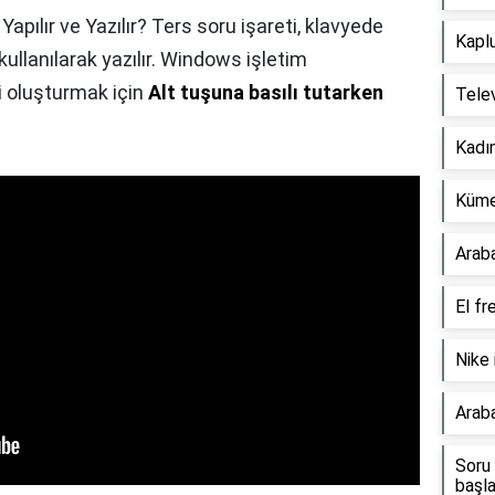
apılır ve Yazılır? Ters soru işareti, klavyede
Kapl
ullanılarak yazılır. Windows işletim
ni oluşturmak için
Alt tuşuna basılı tutarken
Telev
Kadın
Küme 
Araba
El fre
Nike 
Araba
Soru 
başla