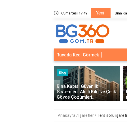
Yeni
ik Sistemleri: Akıllı Kilit ve Çelik Gövde Çözümleri
Cumartesi 17:49
Bina Ka
Rüyada Kedi Görmek
‹
Kapısı Güvenlik
mleri: Akıllı Kilit ve Çelik
Kıvırcık Marul mu, Düz Marul
e Çözümleri..
mu Daha Faydalı?
Anasayfa
İşaretler
Ters soru işareti