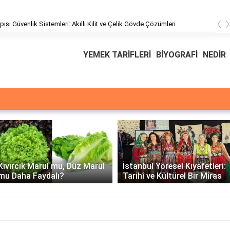
‹
pısı Güvenlik Sistemleri: Akıllı Kilit ve Çelik Gövde Çözümleri
YEMEK TARİFLERİ
BİYOGRAFİ
NEDİR
Üssü
E Üssünün İntegrali -
İstanbul Yöresel Kıyafetleri:
Matematiksel Çözüm ve
Tarihî ve Kültürel Bir Miras
Örnekler