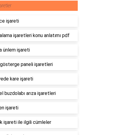
aretler
e işareti
lama işaretleri konu anlatımı pdf
 ünlem işareti
gösterge paneli işaretleri
ede kare işareti
l buzdolabı arıza işaretleri
en işareti
k işareti ile ilgili cümleler