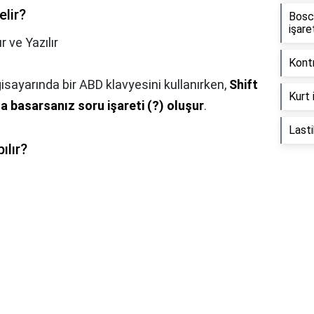
elir?
Bosc
işare
r ve Yazılır
Kontr
sayarında bir ABD klavyesini kullanırken,
Shift
Kurt 
na basarsanız soru işareti (?)
oluşur
.
Lasti
ılır?