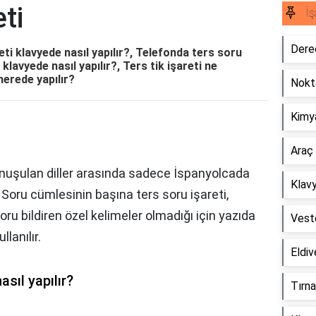
ti
İş
Derec
eti klavyede nasıl yapılır?, Telefonda ters soru
i klavyede nasıl yapılır?, Ters tik işareti ne
nerede yapılır?
Nokta
Kimya
Araç 
onuşulan diller arasında sadece İspanyolcada
Klavy
 Soru cümlesinin başına ters soru işareti,
oru bildiren özel kelimeler olmadığı için yazıda
Veste
lanılır.
Eldiv
asıl yapılır?
Tırna