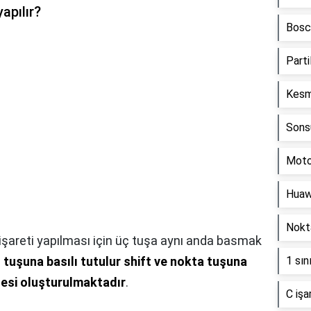
apılır?
Bosch
Partil
Kesme
Sonsu
Motor
Huawe
Nokta
işareti yapılması için üç tuşa aynı anda basmak
 tuşuna basılı tutulur shift ve nokta tuşuna
1 sın
gesi oluşturulmaktadır
.
C işa