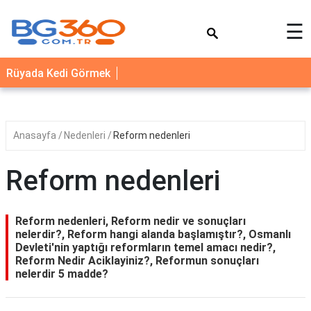
×
☰
YEMEK
Rüyada Kedi Görmek
TARİFLERİ
BİYOGRAFİ
NEDİR
Anasayfa
Nedenleri
Reform nedenleri
FAYDALARI
Reform nedenleri
SAĞLIK
İLETİŞİM
Reform nedenleri, Reform nedir ve sonuçları
nelerdir?, Reform hangi alanda başlamıştır?, Osmanlı
Devleti'nin yaptığı reformların temel amacı nedir?,
Reform Nedir Aciklayiniz?, Reformun sonuçları
nelerdir 5 madde?