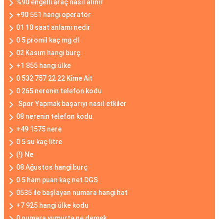
%90 engelli araç nasıl alınır
+90 551 hangi operatör
01 10 saat anlamı nedir
0 5 promil kaç mg dl
02 Kasım hangi burç
+1 855 hangi ülke
0 532 757 22 22 Kime Ait
0 265 nerenin telefon kodu
.Spor Yapmak başarıyı nasıl etkiler
08 nerenin telefon kodu
+49 1575 nere
0 5 su kaç litre
(!) Ne
08 Ağustos hangi burç
0 5 ham puan kaç net DGS
0535 ile başlayan numara hangi hat
+7 925 hangi ülke kodu
0 numara yumurta ne demek