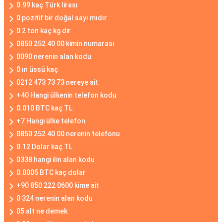
0.99 kaç Türk lirası
0 pozitif bir doğal sayı mıdır
0 2 ton kaç kg dir
0850 252 40 00 kimin numarası
0090 nerenin alan kodu
0 ın üssü kaç
0212 473 73 73 nereye ait
+40 Hangi ülkenin telefon kodu
0.010 BTC kaç TL
+7 Hangi ülke telefon
0850 252 40 00 nerenin telefonu
0.12 Dolar kaç TL
0338 hangi ilin alan kodu
0.0005 BTC kaç dolar
+90 850 222 0600 kime ait
0 324 nerenin alan kodu
05 alt ne demek