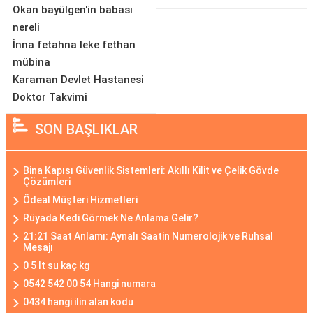
Okan bayülgen'in babası
nereli
İnna fetahna leke fethan
mübina
Karaman Devlet Hastanesi
Doktor Takvimi
SON BAŞLIKLAR
Bina Kapısı Güvenlik Sistemleri: Akıllı Kilit ve Çelik Gövde
Çözümleri
Ödeal Müşteri Hizmetleri
Rüyada Kedi Görmek Ne Anlama Gelir?
21:21 Saat Anlamı: Aynalı Saatin Numerolojik ve Ruhsal
Mesajı
0 5 lt su kaç kg
0542 542 00 54 Hangi numara
0434 hangi ilin alan kodu