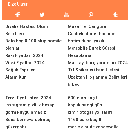
Bize Ulaşın
Diyaliz Hastası Ölüm
Muzaffer Cangure
Belirtileri
Cübbeli ahmet hocanın
Beta hcg 0.100 olup hamile
hatim duası yazılı
olanlar
Metrobüs Durak Süresi
Rakı Fiyatları 2024
Hesaplama
Viski Fiyatları 2024
Mart ayı burç yorumları 2024
Soğuk Espriler
Trt Spikerleri İsim Listesi
Alarm Kur
Uzaktan Hoşlanma Belirtileri
Erkek
Terzi fiyat listesi 2024
600 euro kaç tl
instagram gizlilik hesap
kopuk hangi gün
görme uygulamasız
izmir otogar yol tarifi
Buca bornova dolmuş
1160 euro kaç tl
güzergahı
marie claude vandewalle