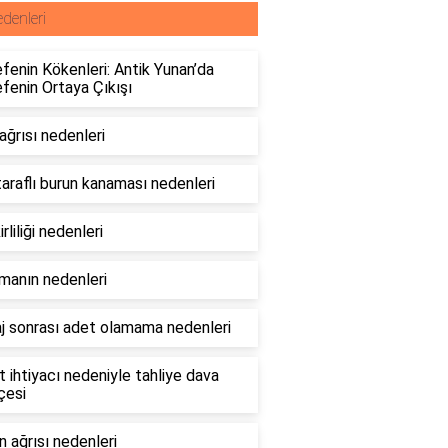
denleri
fenin Kökenleri: Antik Yunan’da
fenin Ortaya Çıkışı
ağrısı nedenleri
araflı burun kanaması nedenleri
irliliği nedenleri
manın nedenleri
j sonrası adet olamama nedenleri
 ihtiyacı nedeniyle tahliye dava
çesi
 ağrısı nedenleri