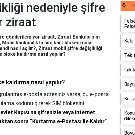
kliği nedeniyle şifre
Ne
 ziraat
Felse
Felse
fre gönderilemiyor ziraat, Ziraat Bankası sim
Kalp 
, Mobil bankacılıkta sim kart blokesi nasıl
lendi nasıl açılır?, Ziraat mobil şifre değişikliği
re bloke kaldırma nasıl yapılır?
Tek t
Işık k
e kaldırma nasıl yapılır?
Bayıl
oğrulanmış e-posta adresiniz varsa, bu e-posta
Kürta
ulama kodunu girerek SIM blokesini
evlet Kapısı'na şifrenizle veya internet
Konut
dilek
tıktan sonra “Kurtarma e-Postası ile Kaldır”
Boyun