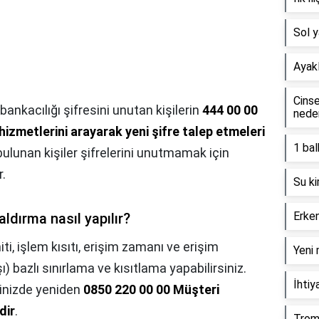
Sol 
Ayak
Cinse
bankacılığı şifresini unutan kişilerin
444 00 00
neden
zmetlerini arayarak yeni şifre talep etmeleri
1 bal
ulunan kişiler şifrelerini unutmamak için
r.
Su ki
Erke
aldırma nasıl yapılır?
ti, işlem kısıtı, erişim zamanı ve erişim
Yeni 
şı) bazlı sınırlama ve kısıtlama yapabilirsiniz.
İhtiy
ğinizde yeniden
0850 220 00 00 Müşteri
dir
.
Trom