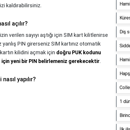
Hamil
zi kaldırabilirsiniz.
Küres
asıl açılır?
Diş s
in verilen sayıyı aştığı için SIM kart kilitlenirse
z yanlış PIN girerseniz SIM kartınız otomatik
Sidde
kartın kilidini açmak için
doğru PUK kodunu
Hami
için yeni bir PIN belirlemeniz gerekecektir
.
Hapşı
 nasıl yapılır?
Coll
1 dün
Birin
İlk i