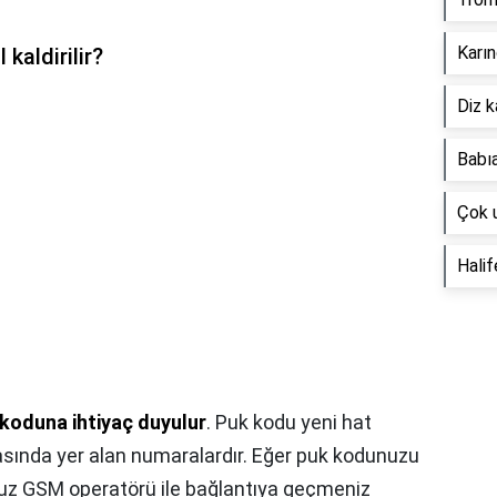
Karın
kaldirilir?
Diz k
Babıa
Çok 
Halif
koduna ihtiyaç duyulur
. Puk kodu yeni hat
rkasında yer alan numaralardır. Eğer puk kodunuzu
nuz GSM operatörü ile bağlantıya geçmeniz