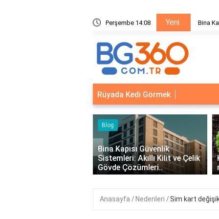
Yeni
ik Sistemleri: Akıllı Kilit ve Çelik Gövde Çözümleri
Perşembe 14:08
Bina Ka
Rüyada Kedi Görmek
‹
Kapısı Güvenlik
leri: Akıllı Kilit ve Çelik
Kıvırcık Marul mu, Düz Marul
 Çözümleri..
mu Daha Faydalı?
Anasayfa
Nedenleri
Sim kart değişik