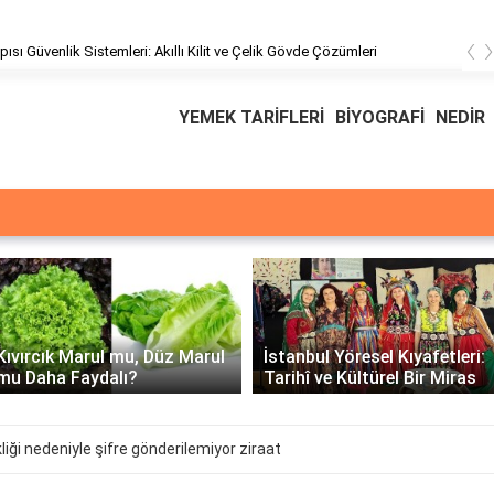
‹
pısı Güvenlik Sistemleri: Akıllı Kilit ve Çelik Gövde Çözümleri
YEMEK TARİFLERİ
BİYOGRAFİ
NEDİR
Üssü
E Üssünün İntegrali -
İstanbul Yöresel Kıyafetleri:
Matematiksel Çözüm ve
Tarihî ve Kültürel Bir Miras
Örnekler
liği nedeniyle şifre gönderilemiyor ziraat