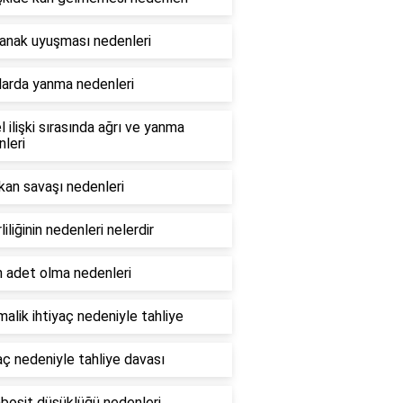
yanak uyuşması nedenleri
larda yanma nedenleri
l ilişki sırasında ağrı ve yanma
leri
kan savaşı nedenleri
rliliğinin nedenleri nelerdir
n adet olma nedenleri
malik ihtiyaç nedeniyle tahliye
aç nedeniyle tahliye davası
bosit düşüklüğü nedenleri