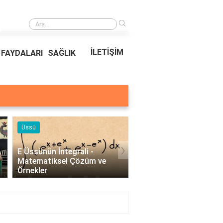
›
Ödeal Müşteri Hizmetleri
İLETİŞİM
FAYDALARI
SAĞLIK
Örnekleri
Blog
›
Profesyonel Kurumsal Mail
Bina Kapısı Güvenlik
Örnekleri - İşletmeler İçin
Sistemleri: Akıllı Kilit v
Etkili İletişim..
Gövde Çözümleri..