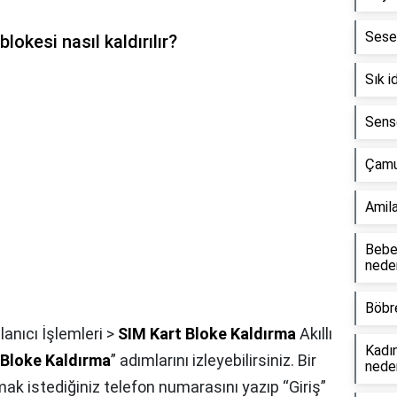
Sese 
lokesi nasıl kaldırılır?
Sık i
Senso
Çamur
Amila
Bebek
neden
Böbre
lanıcı İşlemleri >
SIM Kart Bloke Kaldırma
Akıllı
Kadın
 Bloke Kaldırma
” adımlarını izleyebilirsiniz. Bir
neden
mak istediğiniz telefon numarasını yazıp “Giriş”