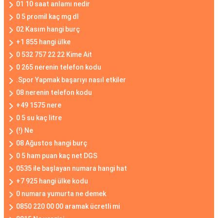
01 10 saat anlamı nedir
0 5 promil kaç mg dl
02 Kasım hangi burç
+1 855 hangi ülke
0 532 757 22 22 Kime Ait
0 265 nerenin telefon kodu
.Spor Yapmak başarıyı nasıl etkiler
08 nerenin telefon kodu
+49 1575 nere
0 5 su kaç litre
(!) Ne
08 Ağustos hangi burç
0 5 ham puan kaç net DGS
0535 ile başlayan numara hangi hat
+7 925 hangi ülke kodu
0 numara yumurta ne demek
0850 220 00 00 aramak ücretli mi