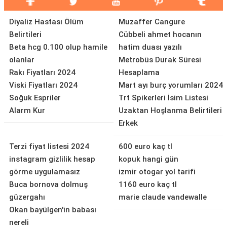
Diyaliz Hastası Ölüm
Muzaffer Cangure
Belirtileri
Cübbeli ahmet hocanın
Beta hcg 0.100 olup hamile
hatim duası yazılı
olanlar
Metrobüs Durak Süresi
Rakı Fiyatları 2024
Hesaplama
Viski Fiyatları 2024
Mart ayı burç yorumları 2024
Soğuk Espriler
Trt Spikerleri İsim Listesi
Alarm Kur
Uzaktan Hoşlanma Belirtileri
Erkek
Terzi fiyat listesi 2024
600 euro kaç tl
instagram gizlilik hesap
kopuk hangi gün
görme uygulamasız
izmir otogar yol tarifi
Buca bornova dolmuş
1160 euro kaç tl
güzergahı
marie claude vandewalle
Okan bayülgen'in babası
nereli