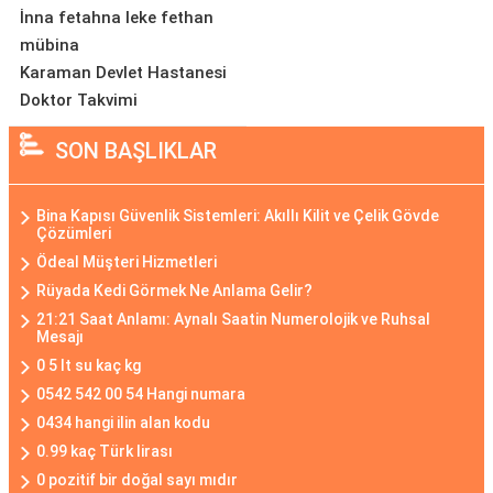
İnna fetahna leke fethan
mübina
Karaman Devlet Hastanesi
Doktor Takvimi
SON BAŞLIKLAR
Bina Kapısı Güvenlik Sistemleri: Akıllı Kilit ve Çelik Gövde
Çözümleri
Ödeal Müşteri Hizmetleri
Rüyada Kedi Görmek Ne Anlama Gelir?
21:21 Saat Anlamı: Aynalı Saatin Numerolojik ve Ruhsal
Mesajı
0 5 lt su kaç kg
0542 542 00 54 Hangi numara
0434 hangi ilin alan kodu
0.99 kaç Türk lirası
0 pozitif bir doğal sayı mıdır