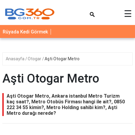
×
☰
YEMEK
Rüyada Kedi Görmek
TARİFLERİ
BİYOGRAFİ
NEDİR
Anasayfa
Otogar
Aşti Otogar Metro
FAYDALARI
Aşti Otogar Metro
SAĞLIK
İLETİŞİM
Aşti Otogar Metro, Ankara istanbul Metro Turizm
kaç saat?, Metro Otobüs Firması hangi ile ait?, 0850
222 34 55 kimin?, Metro Holding sahibi kim?, Aşti
Metro durağı nerede?