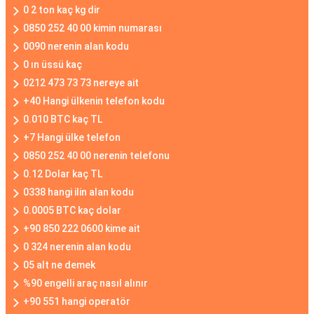
0 2 ton kaç kg dir
0850 252 40 00 kimin numarası
0090 nerenin alan kodu
0 ın üssü kaç
0212 473 73 73 nereye ait
+40 Hangi ülkenin telefon kodu
0.010 BTC kaç TL
+7 Hangi ülke telefon
0850 252 40 00 nerenin telefonu
0.12 Dolar kaç TL
0338 hangi ilin alan kodu
0.0005 BTC kaç dolar
+90 850 222 0600 kime ait
0 324 nerenin alan kodu
05 alt ne demek
%90 engelli araç nasıl alınır
+90 551 hangi operatör