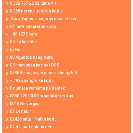
0 532 757 22 22 Kime Ait
0 265 nerenin telefon kodu
.Spor Yapmak başarıyı nasıl etkiler
08 nerenin telefon kodu
+49 1575 nere
0 5 su kaç litre
(!) Ne
08 Ağustos hangi burç
0 5 ham puan kaç net DGS
0535 ile başlayan numara hangi hat
+7 925 hangi ülke kodu
0 numara yumurta ne demek
0850 220 00 00 aramak ücretli mi
0015 Ne vergisi
07 24 nedir
0242 hangi ilin alan kodu
04.44 saat anlamı nedir