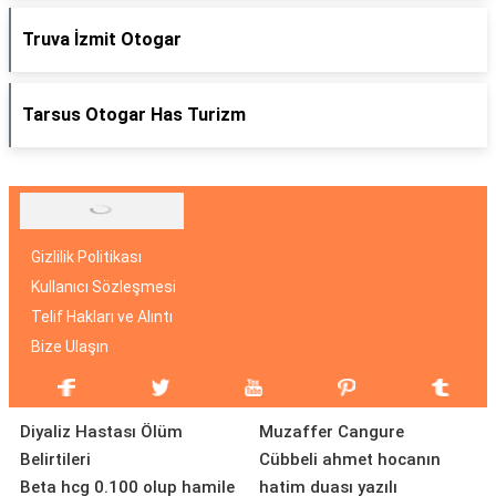
Truva İzmit Otogar
Tarsus Otogar Has Turizm
Gizlilik Politikası
Kullanıcı Sözleşmesi
Telif Hakları ve Alıntı
Bize Ulaşın
Diyaliz Hastası Ölüm
Muzaffer Cangure
Belirtileri
Cübbeli ahmet hocanın
Beta hcg 0.100 olup hamile
hatim duası yazılı