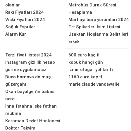
olanlar
Metrobüs Durak Süresi
Rakı Fiyatları 2024
Hesaplama
Viski Fiyatları 2024
Mart ayı burç yorumları 2024
Soğuk Espriler
Trt Spikerleri İsim Listesi
Alarm Kur
Uzaktan Hoşlanma Belirtileri
Erkek
Terzi fiyat listesi 2024
600 euro kaç tl
instagram gizlilik hesap
kopuk hangi gün
görme uygulamasız
izmir otogar yol tarifi
Buca bornova dolmuş
1160 euro kaç tl
güzergahı
marie claude vandewalle
Okan bayülgen'in babası
nereli
İnna fetahna leke fethan
mübina
Karaman Devlet Hastanesi
Doktor Takvimi