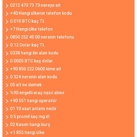
0212 473 73 73 nereye ait
+40 Hangi ülkenin telefon kodu
0.010 BTC kaç TL
+7 Hangi ülke telefon
0850 252 40 00 nerenin telefonu
0.12 Dolar kaç TL
0338 hangi ilin alan kodu
0.0005 BTC kaç dolar
+90 850 222 0600 kime ait
0 324 nerenin alan kodu
05 alt ne demek
%90 engelli araç nasıl alınır
+90 551 hangi operatör
01 10 saat anlamı nedir
0 5 promil kaç mg dl
02 Kasım hangi burç
+1 855 hangi ülke