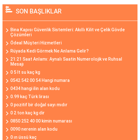
SON BAŞLIKLAR
Bina Kapısı Güvenlik Sistemleri: Akıllı Kilit ve Çelik Gövde
Çözümleri
Ödeal Müşteri Hizmetleri
Rüyada Kedi Görmek Ne Anlama Gelir?
21:21 Saat Anlamı: Aynalı Saatin Numerolojik ve Ruhsal
Mesajı
0 5 lt su kaç kg
0542 542 00 54 Hangi numara
0434 hangi ilin alan kodu
0.99 kaç Türk lirası
0 pozitif bir doğal sayı mıdır
0 2 ton kaç kg dir
0850 252 40 00 kimin numarası
0090 nerenin alan kodu
0 ın üssü kaç