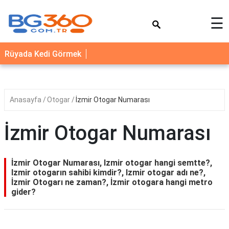
×
☰
YEMEK
Rüyada Kedi Görmek
TARİFLERİ
BİYOGRAFİ
NEDİR
Anasayfa
Otogar
İzmir Otogar Numarası
FAYDALARI
İzmir Otogar Numarası
SAĞLIK
İLETİŞİM
İzmir Otogar Numarası, Izmir otogar hangi semtte?,
Izmir otogarın sahibi kimdir?, Izmir otogar adı ne?,
İzmir Otogarı ne zaman?, İzmir otogara hangi metro
gider?