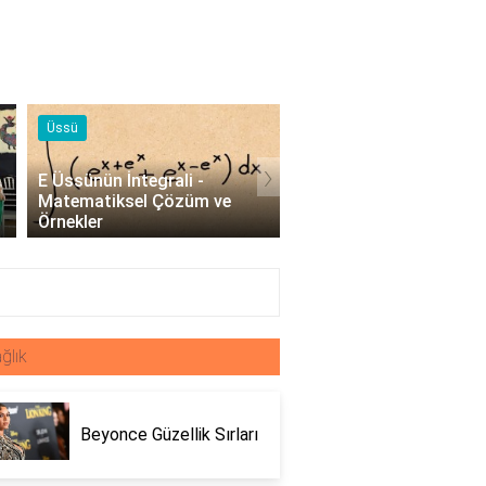
Üssü
Örnekleri
›
E Üssünün İntegrali -
Profesyonel Kurumsal 
Matematiksel Çözüm ve
Örnekleri - İşletmeler İç
Örnekler
Etkili İletişim..
ğlık
Beyonce Güzellik Sırları