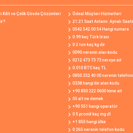
lı Kilit ve Çelik Gövde Çözümleri
Ödeal Müşteri Hizmetleri
ir?
21:21 Saat Anlamı: Aynalı Saat
0542 542 00 54 Hangi numara
0.99 kaç Türk lirası
0 2 ton kaç kg dir
0090 nerenin alan kodu
0212 473 73 73 nereye ait
0.010 BTC kaç TL
0850 252 40 00 nerenin telefon
0338 hangi ilin alan kodu
+90 850 222 0600 kime ait
05 alt ne demek
+90 551 hangi operatör
0 5 promil kaç mg dl
+1 855 hangi ülke
0 265 nerenin telefon kodu