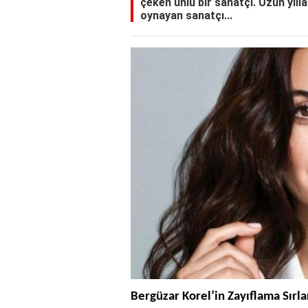
çeken ünlü bir sanatçı. Uzun yıll
oynayan sanatçı...
Bergüzar Korel’in Zayıflama Sırla