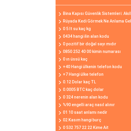
Bina Kapısı Güvenlik Sistemleri: Akıl
Rüyada Kedi Görmek Ne Anlama Gel
0 5 lt su kaç kg
0434 hangi ilin alan kodu
0 pozitif bir doğal sayı mıdır
0850 252 40 00 kimin numarası
0 ın üssü kaç
+40 Hangi ülkenin telefon kodu
+7 Hangi ülke telefon
0.12 Dolar kaç TL
0.0005 BTC kaç dolar
0 324 nerenin alan kodu
%90 engelli araç nasıl alınır
01 10 saat anlamı nedir
02 Kasım hangi burç
0 532 757 22 22 Kime Ait