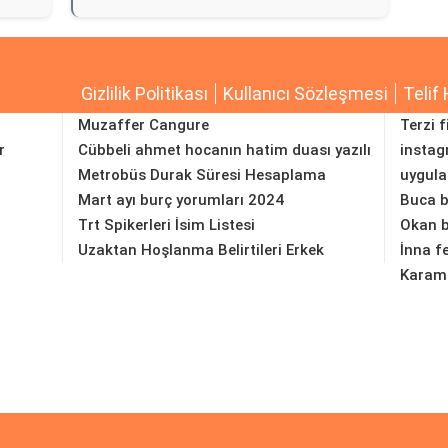
Gizlilik Politikası
Kullanıcı Sözleşmesi
Telif 
Muzaffer Cangure
Terzi f
r
Cübbeli ahmet hocanın hatim duası yazılı
instag
Metrobüs Durak Süresi Hesaplama
uygul
Mart ayı burç yorumları 2024
Buca b
Trt Spikerleri İsim Listesi
Okan b
Uzaktan Hoşlanma Belirtileri Erkek
İnna f
Karama