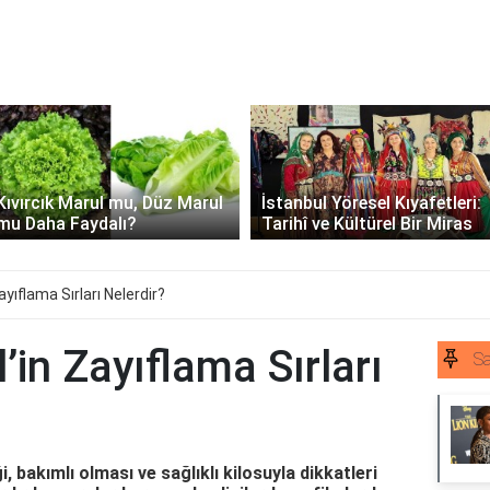
Kıvırcık Marul mu, Düz Marul
İstanbul Yöresel Kıyafetleri:
mu Daha Faydalı?
Tarihî ve Kültürel Bir Miras
yıflama Sırları Nelerdir?
’in Zayıflama Sırları
Sa
i, bakımlı olması ve sağlıklı kilosuyla dikkatleri