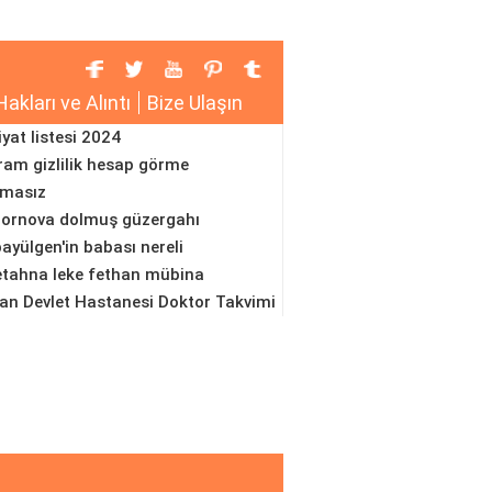
Hakları ve Alıntı
Bize Ulaşın
iyat listesi 2024
ram gizlilik hesap görme
amasız
ornova dolmuş güzergahı
ayülgen'in babası nereli
etahna leke fethan mübina
n Devlet Hastanesi Doktor Takvimi