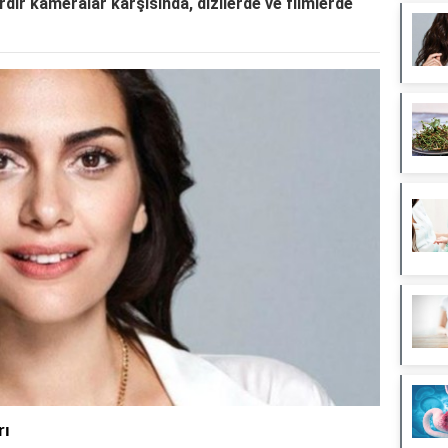
ardır kameralar karşısında, dizilerde ve filmlerde
rı