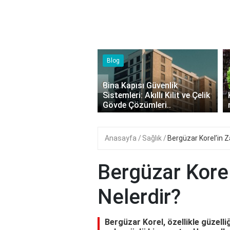
eri
Blog
‹
syonel Kurumsal Mail
Bina Kapısı Güvenlik
eri - İşletmeler İçin
Sistemleri: Akıllı Kilit ve Çelik
İletişim..
Gövde Çözümleri..
Anasayfa
Sağlık
Bergüzar Korel’in Za
Bergüzar Korel
Nelerdir?
Bergüzar Korel, özellikle güzelliğ