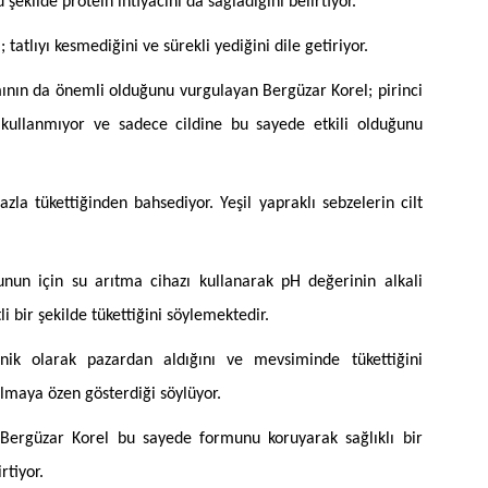
u şekilde protein ihtiyacını da sağladığını belirtiyor.
; tatlıyı kesmediğini ve sürekli yediğini dile getiriyor.
ının da önemli olduğunu vurgulayan Bergüzar Korel; pirinci
ğ kullanmıyor ve sadece cildine bu sayede etkili olduğunu
fazla tükettiğinden bahsediyor. Yeşil yapraklı sebzelerin cilt
bunun için su arıtma cihazı kullanarak pH değerinin alkali
i bir şekilde tükettiğini söylemektedir.
ik olarak pazardan aldığını ve mevsiminde tükettiğini
almaya özen gösterdiği söylüyor.
Bergüzar Korel bu sayede formunu koruyarak sağlıklı bir
rtiyor.