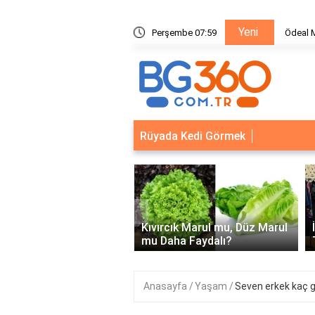
Yeni
metleri
Perşembe 07:59
Ödeal M
Rüyada Kedi Görmek
‹
Kapısı Güvenlik
leri: Akıllı Kilit ve Çelik
Kıvırcık Marul mu, Düz Marul
 Çözümleri..
mu Daha Faydalı?
Anasayfa
Yaşam
Seven erkek kaç 