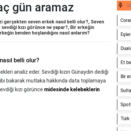
aç gün aramaz
Y
Coras
 gerçekten seven erkek nasıl belli olur?, Seven
 sevdiği kızı görünce ne yapar?, Bir erkeğin
erkeğin benden hoşlandığını nasıl anlarım?
Eşler
Dualı
asıl belli olur?
Et be
ekleri analiz eder. Sevdiği kızın Günaydın dediği
Bir e
 gibi bakarak mutlaka hakkında data toplamaya
 Sevdiği kızı görünce
midesinde kelebeklerin
Sulta
Spoti
Türk