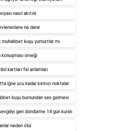
oyası nasıl akıtılır
evlenenlere ne denir
k muhabbet kuşu yumurtlar mı
n konuşması örneği
bil kartları fal anlamları
ta iğne ucu kadar kırmızı noktalar
bbet kuşu burnundan ses gelmesi
sevgiliyi geri döndürme 14 gün kuralı
nlar neden ölür