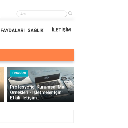
›
Kıvırcık Marul mu, Düz Marul mu Daha Faydalı?
İLETİŞİM
FAYDALARI
SAĞLIK
Örnekleri
Blog
›
Profesyonel Kurumsal Mail
Bina Kapısı Güvenlik
Örnekleri - İşletmeler İçin
Sistemleri: Akıllı Kilit v
Etkili İletişim..
Gövde Çözümleri..