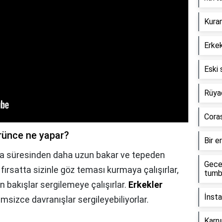
Kuran
Erkek
Eski 
Rüya
Coras
örünce ne yapar?
Bir e
ma süresinden daha uzun bakar ve tepeden
Gece 
 fırsatta sizinle göz teması kurmaya çalışırlar,
tumb
ın bakışlar sergilemeye çalışırlar.
Erkekler
İnsta
msizce davranışlar sergileyebiliyorlar.
Karn