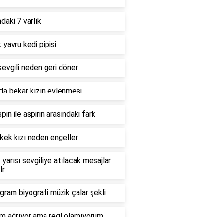
daki 7 varlık
 yavru kedi pipisi
sevgili neden geri döner
da bekar kızın evlenmesi
pin ile aspirin arasındaki fark
rkek kızı neden engeller
yarısı sevgiliye atılacak mesajlar
lr
gram biyografi müzik çalar şekli
ım ağrıyor ama regl olamıyorum