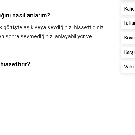
Kalıc
ğını nasıl anlarım?
İş ku
ilk görüşte aşık veya sevdiğinizi hissettiginiz
en sonra sevmediğinizi anlayabiliyor ve
Koyu
Karşı
hissettirir?
Valor