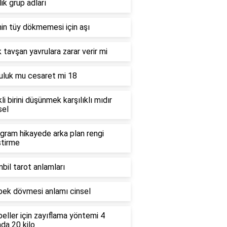
lik grup adları
in tüy dökmemesi için aşı
 tavşan yavrulara zarar verir mi
uluk mu cesaret mi 18
li birini düşünmek karşılıklı mıdır
sel
gram hikayede arka plan rengi
ştirme
bil tarot anlamları
bek dövmesi anlamı cinsel
ller için zayıflama yöntemi 4
da 20 kilo