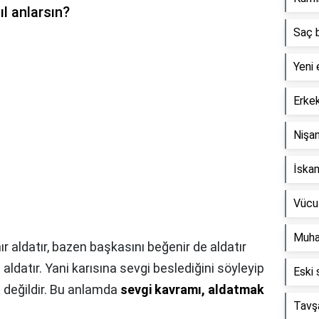
ıl anlarsın?
Saç b
Yeni 
Erke
Nişa
İskam
Vücut
Muha
ır aldatır, bazen başkasını beğenir de aldatır
aldatır. Yani karısına sevgi beslediğini söyleyip
Eski 
z değildir. Bu anlamda
sevgi kavramı, aldatmak
Tavşa