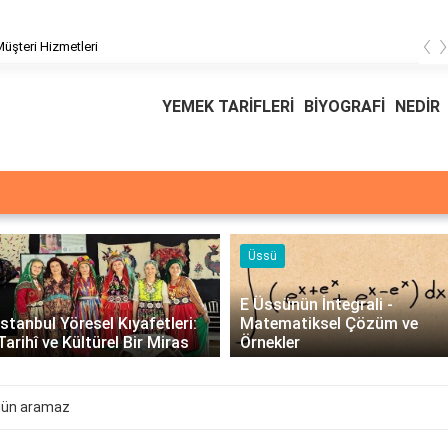
‹
üşteri Hizmetleri
YEMEK TARİFLERİ
BİYOGRAFİ
NEDİR
Üssü
E Üssünün İntegrali -
İstanbul Yöresel Kıyafetleri:
Matematiksel Çözüm ve
Tarihî ve Kültürel Bir Miras
Örnekler
gün aramaz