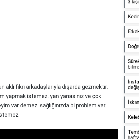
3 kişi
Kedin
Erkek
Doğr
Sürek
bilim
İnsta
un aklı fikri arkadaşlarıyla dışarda gezmektir.
deği
ogram yapmak istemez. yan yanasınız ve çok
İskam
m var demez. sağlığınızda bi problem var.
istemez.
Kele
Tembe
hafta