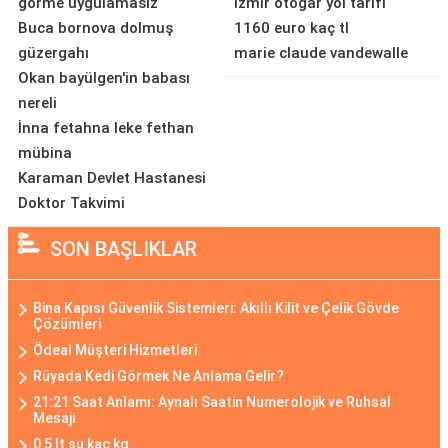
görme uygulamasız
izmir otogar yol tarifi
Buca bornova dolmuş
1160 euro kaç tl
güzergahı
marie claude vandewalle
Okan bayülgen'in babası
nereli
İnna fetahna leke fethan
mübina
Karaman Devlet Hastanesi
Doktor Takvimi
SON BAŞLIKLAR
Bina Kapısı Güvenlik Sistemleri: Akıllı Kilit ve Çelik Gövde
Çözümleri
Ödeal Müşteri Hizmetleri
Rüyada Kedi Görmek Ne Anlama Gelir?
21:21 Saat Anlamı: Aynalı Saatin Numerolojik ve Ruhsal
Mesajı
0 5 lt su kaç kg