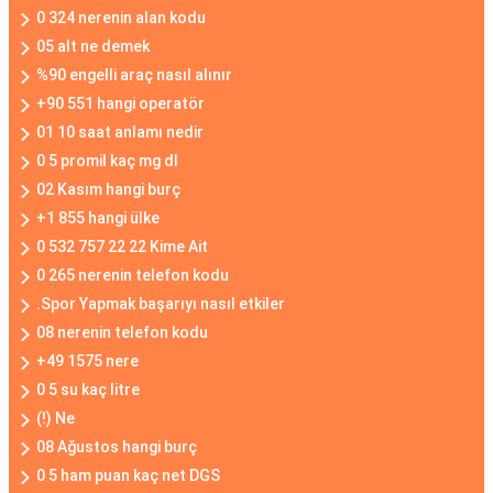
0 324 nerenin alan kodu
05 alt ne demek
%90 engelli araç nasıl alınır
+90 551 hangi operatör
01 10 saat anlamı nedir
0 5 promil kaç mg dl
02 Kasım hangi burç
+1 855 hangi ülke
0 532 757 22 22 Kime Ait
0 265 nerenin telefon kodu
.Spor Yapmak başarıyı nasıl etkiler
08 nerenin telefon kodu
+49 1575 nere
0 5 su kaç litre
(!) Ne
08 Ağustos hangi burç
0 5 ham puan kaç net DGS