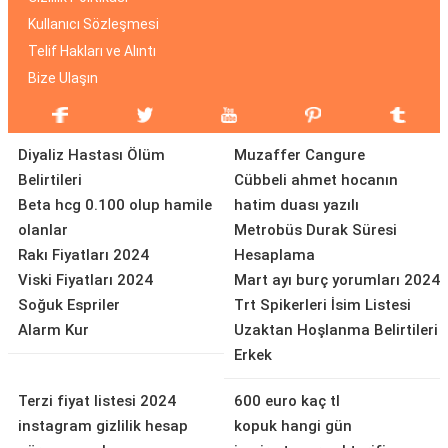
Kullanıcı Sözleşmesi
Telif Hakları ve Alıntı
Bize Ulaşın
Diyaliz Hastası Ölüm
Muzaffer Cangure
Belirtileri
Cübbeli ahmet hocanın
Beta hcg 0.100 olup hamile
hatim duası yazılı
olanlar
Metrobüs Durak Süresi
Rakı Fiyatları 2024
Hesaplama
Viski Fiyatları 2024
Mart ayı burç yorumları 2024
Soğuk Espriler
Trt Spikerleri İsim Listesi
Alarm Kur
Uzaktan Hoşlanma Belirtileri
Erkek
Terzi fiyat listesi 2024
600 euro kaç tl
instagram gizlilik hesap
kopuk hangi gün