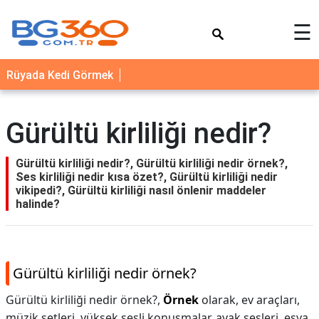
×
☰
YEMEK
Rüyada Kedi Görmek
TARİFLERİ
BİYOGRAFİ
Gürültü kirliliği nedir?
NEDİR
FAYDALARI
Gürültü kirliliği nedir?, Gürültü kirliliği nedir örnek?,
Ses kirliliği nedir kısa özet?, Gürültü kirliliği nedir
SAĞLIK
vikipedi?, Gürültü kirliliği nasıl önlenir maddeler
halinde?
İLETİŞİM
Gürültü kirliliği nedir örnek?
Gürültü kirliliği nedir örnek?,
Örnek
olarak, ev araçları,
müzik setleri, yüksek sesli konuşmalar, ayak sesleri, eşya