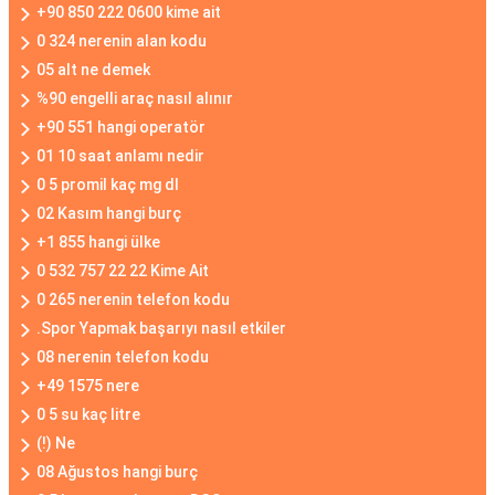
+90 850 222 0600 kime ait
0 324 nerenin alan kodu
05 alt ne demek
%90 engelli araç nasıl alınır
+90 551 hangi operatör
01 10 saat anlamı nedir
0 5 promil kaç mg dl
02 Kasım hangi burç
+1 855 hangi ülke
0 532 757 22 22 Kime Ait
0 265 nerenin telefon kodu
.Spor Yapmak başarıyı nasıl etkiler
08 nerenin telefon kodu
+49 1575 nere
0 5 su kaç litre
(!) Ne
08 Ağustos hangi burç