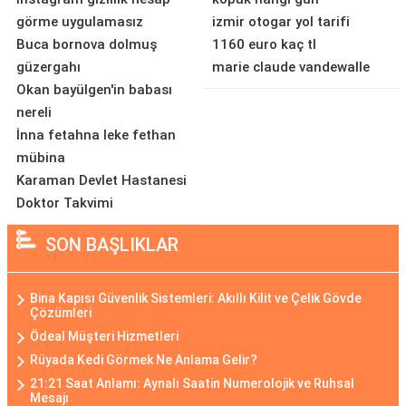
görme uygulamasız
izmir otogar yol tarifi
Buca bornova dolmuş
1160 euro kaç tl
güzergahı
marie claude vandewalle
Okan bayülgen'in babası
nereli
İnna fetahna leke fethan
mübina
Karaman Devlet Hastanesi
Doktor Takvimi
SON BAŞLIKLAR
Bina Kapısı Güvenlik Sistemleri: Akıllı Kilit ve Çelik Gövde
Çözümleri
Ödeal Müşteri Hizmetleri
Rüyada Kedi Görmek Ne Anlama Gelir?
21:21 Saat Anlamı: Aynalı Saatin Numerolojik ve Ruhsal
Mesajı