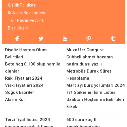
Gizlilik Politikası
Kullanıcı Sözleşmesi
Telif Hakları ve Alıntı
Bize Ulaşın
Diyaliz Hastası Ölüm
Muzaffer Cangure
Belirtileri
Cübbeli ahmet hocanın
Beta hcg 0.100 olup hamile
hatim duası yazılı
olanlar
Metrobüs Durak Süresi
Rakı Fiyatları 2024
Hesaplama
Viski Fiyatları 2024
Mart ayı burç yorumları 2024
Soğuk Espriler
Trt Spikerleri İsim Listesi
Alarm Kur
Uzaktan Hoşlanma Belirtileri
Erkek
Terzi fiyat listesi 2024
600 euro kaç tl
instagram gizlilik hesap
kopuk hangi gün