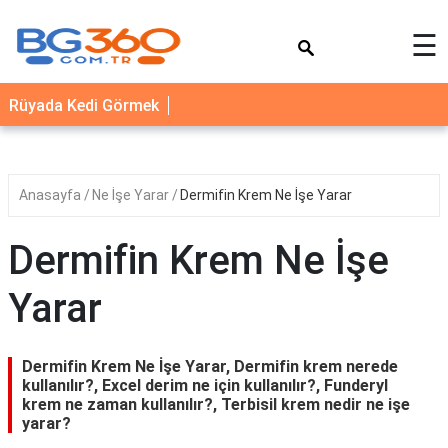
×
☰
YEMEK
Rüyada Kedi Görmek
TARİFLERİ
BİYOGRAFİ
NEDİR
Anasayfa
Ne İşe Yarar
Dermifin Krem Ne İşe Yarar
FAYDALARI
Dermifin Krem Ne İşe
SAĞLIK
Yarar
İLETİŞİM
Dermifin Krem Ne İşe Yarar, Dermifin krem nerede
kullanılır?, Excel derim ne için kullanılır?, Funderyl
krem ne zaman kullanılır?, Terbisil krem nedir ne işe
yarar?