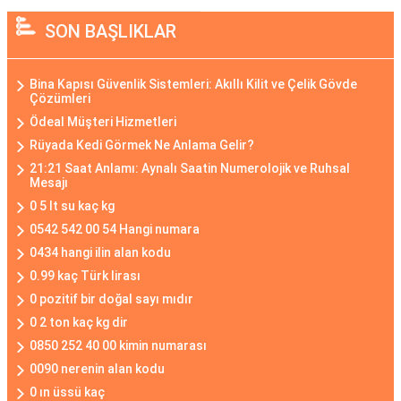
SON BAŞLIKLAR
Bina Kapısı Güvenlik Sistemleri: Akıllı Kilit ve Çelik Gövde
Çözümleri
Ödeal Müşteri Hizmetleri
Rüyada Kedi Görmek Ne Anlama Gelir?
21:21 Saat Anlamı: Aynalı Saatin Numerolojik ve Ruhsal
Mesajı
0 5 lt su kaç kg
0542 542 00 54 Hangi numara
0434 hangi ilin alan kodu
0.99 kaç Türk lirası
0 pozitif bir doğal sayı mıdır
0 2 ton kaç kg dir
0850 252 40 00 kimin numarası
0090 nerenin alan kodu
0 ın üssü kaç