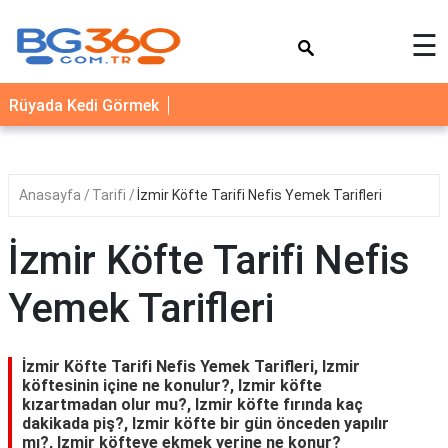
×
☰
YEMEK
Rüyada Kedi Görmek
TARİFLERİ
BİYOGRAFİ
NEDİR
Anasayfa
Tarifi
İzmir Köfte Tarifi Nefis Yemek Tarifleri
FAYDALARI
İzmir Köfte Tarifi Nefis
SAĞLIK
Yemek Tarifleri
İLETİŞİM
İzmir Köfte Tarifi Nefis Yemek Tarifleri, Izmir
köftesinin içine ne konulur?, Izmir köfte
kızartmadan olur mu?, Izmir köfte fırında kaç
dakikada piş?, Izmir köfte bir gün önceden yapılır
mı?, Izmir köfteye ekmek yerine ne konur?