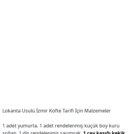
Lokanta Usulü İzmir Köfte Tarifi İçin Malzemeler
1 adet yumurta. 1 adet rendelenmiş küçük boy kuru
soğan. 1 diş rendelenmiş sarımsak.
1 çay kaşığı kekik
.