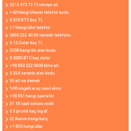
0212 473 73 73 nereye ait
+40 Hangi ülkenin telefon kodu
0.010 BTC kaç TL
+7 Hangi ülke telefon
0850 252 40 00 nerenin telefonu
0.12 Dolar kaç TL
0338 hangi ilin alan kodu
0.0005 BTC kaç dolar
+90 850 222 0600 kime ait
0 324 nerenin alan kodu
05 alt ne demek
%90 engelli araç nasıl alınır
+90 551 hangi operatör
01 10 saat anlamı nedir
0 5 promil kaç mg dl
02 Kasım hangi burç
+1 855 hangi ülke