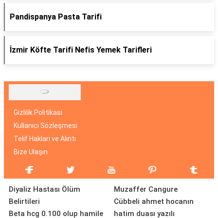
Pandispanya Pasta Tarifi
İzmir Köfte Tarifi Nefis Yemek Tarifleri
Gizlilik Politikası
Kullanıcı Sözleşmesi
Telif Hakları ve Alıntı
Bize Ulaşın
Diyaliz Hastası Ölüm
Muzaffer Cangure
Belirtileri
Cübbeli ahmet hocanın
Beta hcg 0.100 olup hamile
hatim duası yazılı