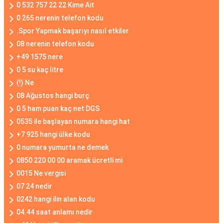
0 532 757 22 22 Kime Ait
0 265 nerenin telefon kodu
.Spor Yapmak başarıyı nasıl etkiler
08 nerenin telefon kodu
+49 1575 nere
0 5 su kaç litre
(!) Ne
08 Ağustos hangi burç
0 5 ham puan kaç net DGS
0535 ile başlayan numara hangi hat
+7 925 hangi ülke kodu
0 numara yumurta ne demek
0850 220 00 00 aramak ücretli mi
0015 Ne vergisi
07 24 nedir
0242 hangi ilin alan kodu
04.44 saat anlamı nedir