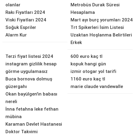
olanlar
Metrobüs Durak Süresi
Rakı Fiyatları 2024
Hesaplama
Viski Fiyatları 2024
Mart ayı burç yorumları 2024
Soğuk Espriler
Trt Spikerleri İsim Listesi
Alarm Kur
Uzaktan Hoşlanma Belirtileri
Erkek
Terzi fiyat listesi 2024
600 euro kaç tl
instagram gizlilik hesap
kopuk hangi gün
görme uygulamasız
izmir otogar yol tarifi
Buca bornova dolmuş
1160 euro kaç tl
güzergahı
marie claude vandewalle
Okan bayülgen'in babası
nereli
İnna fetahna leke fethan
mübina
Karaman Devlet Hastanesi
Doktor Takvimi