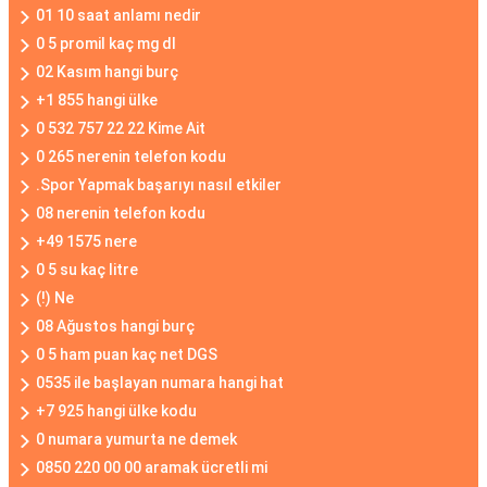
01 10 saat anlamı nedir
0 5 promil kaç mg dl
02 Kasım hangi burç
+1 855 hangi ülke
0 532 757 22 22 Kime Ait
0 265 nerenin telefon kodu
.Spor Yapmak başarıyı nasıl etkiler
08 nerenin telefon kodu
+49 1575 nere
0 5 su kaç litre
(!) Ne
08 Ağustos hangi burç
0 5 ham puan kaç net DGS
0535 ile başlayan numara hangi hat
+7 925 hangi ülke kodu
0 numara yumurta ne demek
0850 220 00 00 aramak ücretli mi