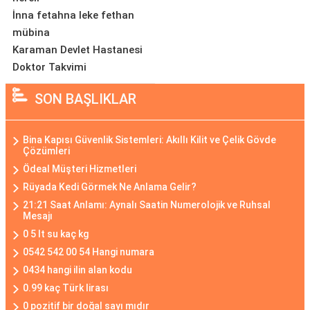
İnna fetahna leke fethan
mübina
Karaman Devlet Hastanesi
Doktor Takvimi
SON BAŞLIKLAR
Bina Kapısı Güvenlik Sistemleri: Akıllı Kilit ve Çelik Gövde
Çözümleri
Ödeal Müşteri Hizmetleri
Rüyada Kedi Görmek Ne Anlama Gelir?
21:21 Saat Anlamı: Aynalı Saatin Numerolojik ve Ruhsal
Mesajı
0 5 lt su kaç kg
0542 542 00 54 Hangi numara
0434 hangi ilin alan kodu
0.99 kaç Türk lirası
0 pozitif bir doğal sayı mıdır