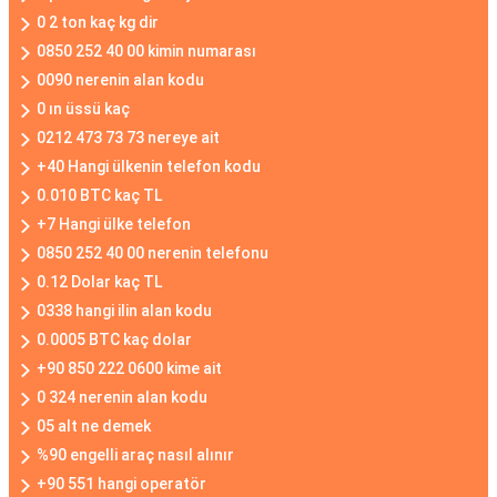
0 2 ton kaç kg dir
0850 252 40 00 kimin numarası
0090 nerenin alan kodu
0 ın üssü kaç
0212 473 73 73 nereye ait
+40 Hangi ülkenin telefon kodu
0.010 BTC kaç TL
+7 Hangi ülke telefon
0850 252 40 00 nerenin telefonu
0.12 Dolar kaç TL
0338 hangi ilin alan kodu
0.0005 BTC kaç dolar
+90 850 222 0600 kime ait
0 324 nerenin alan kodu
05 alt ne demek
%90 engelli araç nasıl alınır
+90 551 hangi operatör