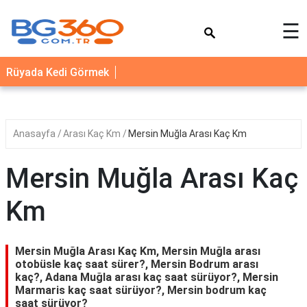
×
☰
YEMEK
Rüyada Kedi Görmek
TARİFLERİ
BİYOGRAFİ
NEDİR
Anasayfa
Arası Kaç Km
Mersin Muğla Arası Kaç Km
FAYDALARI
Mersin Muğla Arası Kaç
SAĞLIK
Km
İLETİŞİM
Mersin Muğla Arası Kaç Km, Mersin Muğla arası
otobüsle kaç saat sürer?, Mersin Bodrum arası
kaç?, Adana Muğla arası kaç saat sürüyor?, Mersin
Marmaris kaç saat sürüyor?, Mersin bodrum kaç
saat sürüyor?