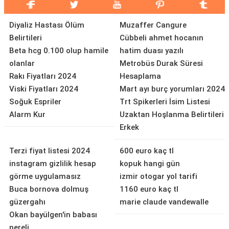
Diyaliz Hastası Ölüm
Muzaffer Cangure
Belirtileri
Cübbeli ahmet hocanın
Beta hcg 0.100 olup hamile
hatim duası yazılı
olanlar
Metrobüs Durak Süresi
Rakı Fiyatları 2024
Hesaplama
Viski Fiyatları 2024
Mart ayı burç yorumları 2024
Soğuk Espriler
Trt Spikerleri İsim Listesi
Alarm Kur
Uzaktan Hoşlanma Belirtileri
Erkek
Terzi fiyat listesi 2024
600 euro kaç tl
instagram gizlilik hesap
kopuk hangi gün
görme uygulamasız
izmir otogar yol tarifi
Buca bornova dolmuş
1160 euro kaç tl
güzergahı
marie claude vandewalle
Okan bayülgen'in babası
nereli