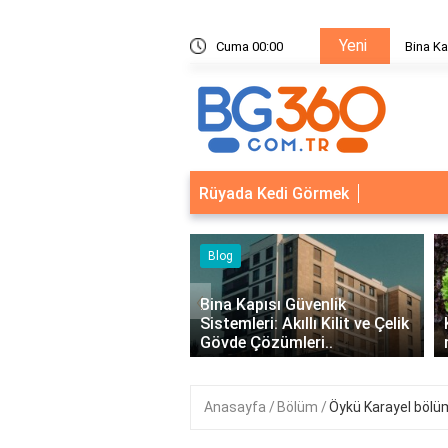
Yeni
ik Sistemleri: Akıllı Kilit ve Çelik Gövde Çözümleri
Cuma 00:00
Bina Ka
Rüyada Kedi Görmek
‹
Kapısı Güvenlik
leri: Akıllı Kilit ve Çelik
Kıvırcık Marul mu, Düz Marul
 Çözümleri..
mu Daha Faydalı?
Anasayfa
Bölüm
Öykü Karayel bölüm