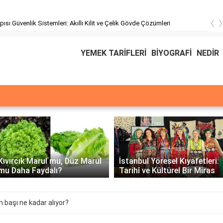
‹
pısı Güvenlik Sistemleri: Akıllı Kilit ve Çelik Gövde Çözümleri
YEMEK TARİFLERİ
BİYOGRAFİ
NEDİR
Üssü
E Üssünün İntegrali -
İstanbul Yöresel Kıyafetleri:
Matematiksel Çözüm ve
Tarihî ve Kültürel Bir Miras
Örnekler
 başı ne kadar alıyor?