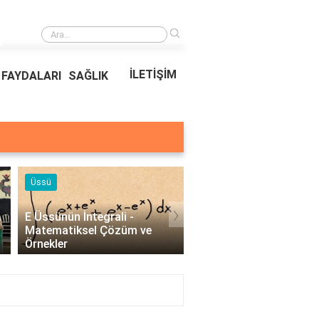
›
Ödeal Müşteri Hizmetleri
İLETİŞİM
FAYDALARI
SAĞLIK
Örnekleri
Blog
›
Profesyonel Kurumsal Mail
Bina Kapısı Güvenlik
Örnekleri - İşletmeler İçin
Sistemleri: Akıllı Kilit v
Etkili İletişim..
Gövde Çözümleri..