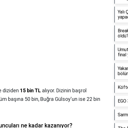
Yalı 
yapa
Brea
öldü
Umut
final
Yaka
bölü
Köft
e diziden
15 bin TL
alıyor. Dizinin başrol
üm başına 50 bin, Buğra Gülsoy'un ise 22 bin
EGO 
Sarm
uncuları ne kadar kazanıyor?