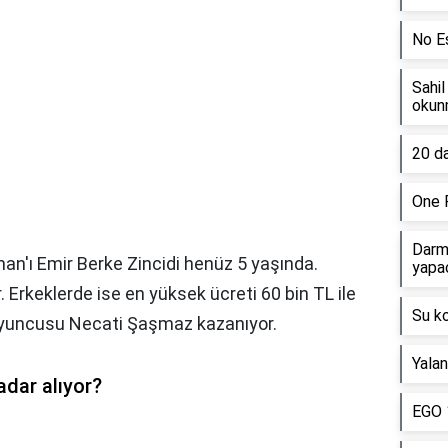
No E
Sahil
okun
20 da
One 
Darm
an'ı Emir Berke Zincidi henüz 5 yaşında.
yapa
 Erkeklerde ise en yüksek ücreti 60 bin TL ile
Su k
 oyuncusu Necati Şaşmaz kazanıyor.
Yalan
adar alıyor?
EGO 