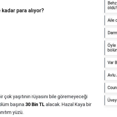
Behz
öldü
 kadar para alıyor?
Aile 
Darm
Öyle 
bölü
Var 
Avlu
Coun
ir çok yaşıtının rüyasını bile göremeyeceği
Üvey
 bölüm başına
30 Bin TL
alacak. Hazal Kaya bir
anıtım yüzü.