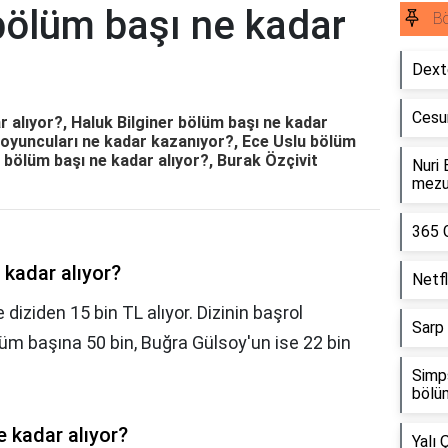
bölüm başı ne kadar
B
Dext
Cesu
 alıyor?, Haluk Bilginer bölüm başı ne kadar
 oyuncuları ne kadar kazanıyor?, Ece Uslu bölüm
a bölüm başı ne kadar alıyor?, Burak Özçivit
Nuri 
mezu
365 
 kadar alıyor?
Netfl
diziden 15 bin TL alıyor. Dizinin başrol
Sarp
üm başına 50 bin, Buğra Gülsoy'un ise 22 bin
Simp
bölü
e kadar alıyor?
Yalı 