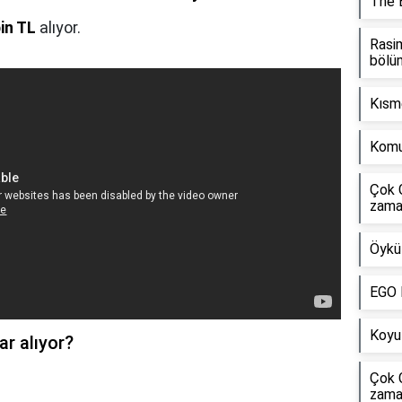
The 
in TL
alıyor.
Rasim
bölü
Kısm
Komu
Çok 
zama
Öykü 
EGO D
Koyu
r alıyor?
Çok 
zama