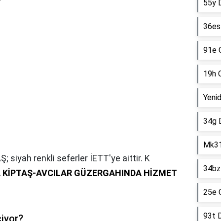
55y D
36es 
91e 
19h 
Yeni
34g D
Mk31
; siyah renkli seferler İETT'ye aittir. K
34bz 
 KİPTAŞ-AVCILAR GÜZERGAHINDA HİZMET
25e 
93t D
iyor?