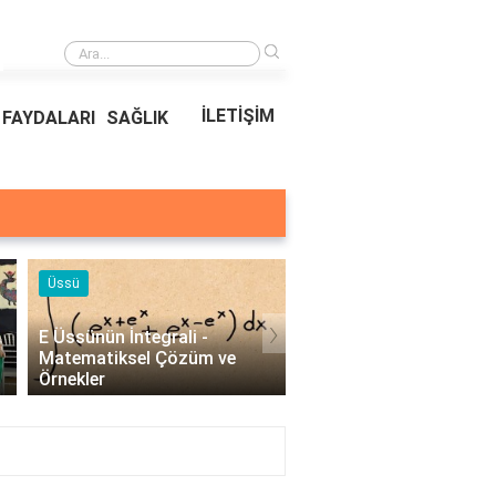
›
Ödeal Müşteri Hizmetleri
İLETİŞİM
FAYDALARI
SAĞLIK
Örnekleri
Blog
›
Profesyonel Kurumsal Mail
Bina Kapısı Güvenlik
Örnekleri - İşletmeler İçin
Sistemleri: Akıllı Kilit v
Etkili İletişim..
Gövde Çözümleri..