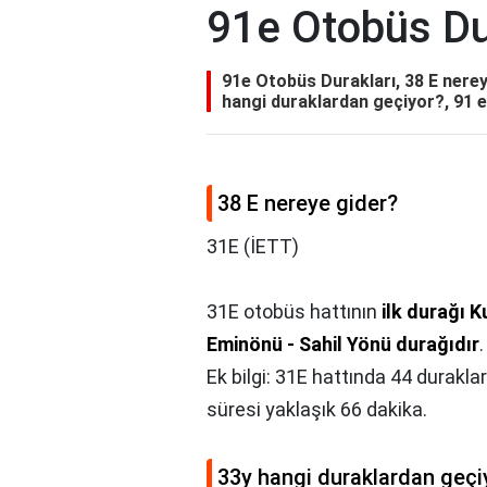
91e Otobüs Du
91e Otobüs Durakları, 38 E nerey
hangi duraklardan geçiyor?, 91 e
38 E nereye gider?
31E (İETT)
31E otobüs hattının
ilk durağı 
Eminönü - Sahil Yönü durağıdır
Ek bilgi: 31E hattında 44 durakl
süresi yaklaşık 66 dakika.
33y hangi duraklardan geçi