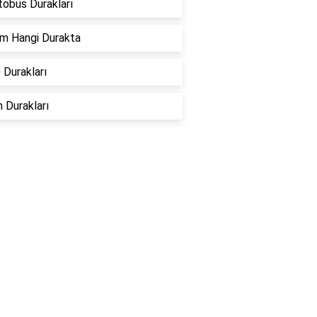
tobüs Durakları
um Hangi Durakta
 Durakları
 Durakları