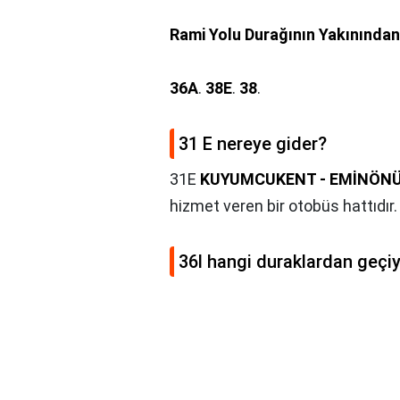
Rami Yolu Durağının Yakınında
36A
.
38E
.
38
.
31 E nereye gider?
31E
KUYUMCUKENT - EMİNÖNÜ 
hizmet veren bir otobüs hattıdır.
36l hangi duraklardan geçi