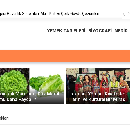
‹
pısı Güvenlik Sistemleri: Akıllı Kilit ve Çelik Gövde Çözümleri
YEMEK TARİFLERİ
BİYOGRAFİ
NEDİR
Üssü
E Üssünün İntegrali -
İstanbul Yöresel Kıyafetleri:
Matematiksel Çözüm ve
Tarihî ve Kültürel Bir Miras
Örnekler
kları