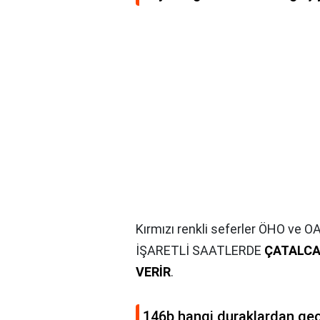
Kırmızı renkli seferler ÖHO ve OAŞ
İŞARETLİ SAATLERDE
ÇATALCA
VERİR
.
146b hangi duraklardan geç