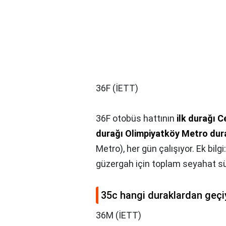
36F (İETT)
36F otobüs hattının
ilk durağı 
durağı Olimpiyatköy Metro dur
Metro), her gün çalışıyor. Ek bil
güzergah için toplam seyahat sü
35c hangi duraklardan geçi
36M (İETT)