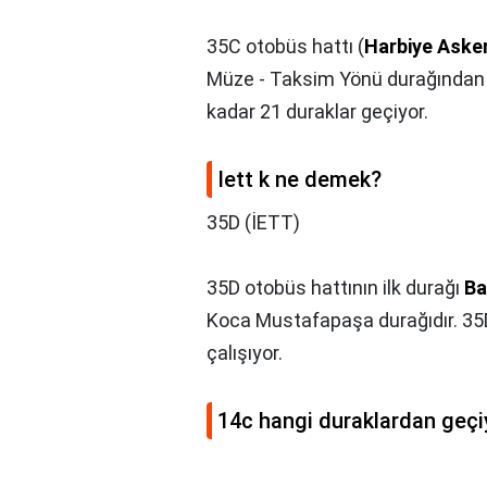
35C otobüs hattı (
Harbiye Aske
Müze - Taksim Yönü durağından
kadar 21 duraklar geçiyor.
Iett k ne demek?
35D (İETT)
35D otobüs hattının ilk durağı
Ba
Koca Mustafapaşa durağıdır. 35
çalışıyor.
14c hangi duraklardan geçi