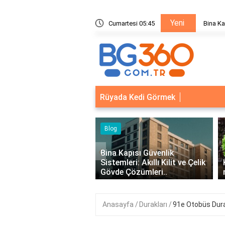
Yeni
ik Sistemleri: Akıllı Kilit ve Çelik Gövde Çözümleri
Cumartesi 05:45
Bina Ka
Rüyada Kedi Görmek
‹
Kapısı Güvenlik
leri: Akıllı Kilit ve Çelik
Kıvırcık Marul mu, Düz Marul
 Çözümleri..
mu Daha Faydalı?
Anasayfa
Durakları
91e Otobüs Dura