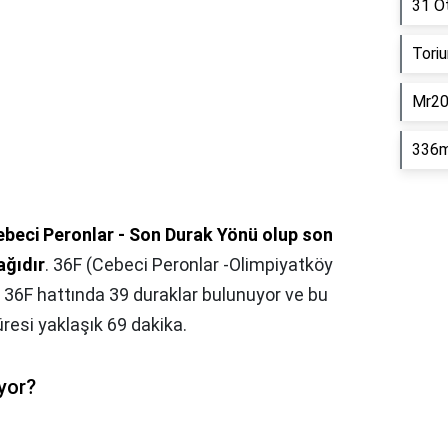
31 O
Tori
Mr20
336m
Cebeci Peronlar - Son Durak Yönü olup son
ağıdır
. 36F (Cebeci Peronlar -Olimpiyatköy
gi: 36F hattında 39 duraklar bulunuyor ve bu
resi yaklaşık 69 dakika.
yor?