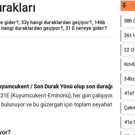
rakları
Du
98h D
e gider?, 33y hangi duraklardan geçiyor?, 146b
 hangi duraklardan geçiyor?, 31 E nereye gider?
36t İ
22 O
Km43
34bz 
Kuyumcukent / Son Durak Yönü olup son durağı
41sf 
. 31E (Kuyumcukent-Eminönü), her gün çalışıyor.
ar bulunuyor ve bu güzergah için toplam seyahat
Çekm
41e D
yor?