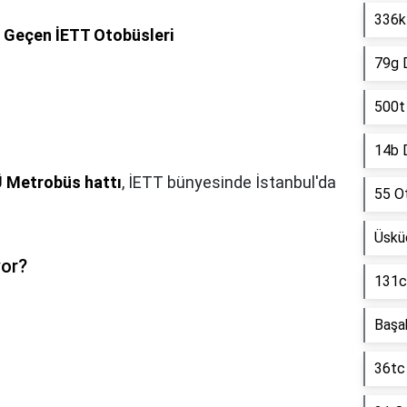
336k 
n Geçen İETT Otobüsleri
79g D
500t
14b D
Metrobüs hattı
, İETT bünyesinde İstanbul'da
55 O
Üskü
yor?
131c 
Başak
36tc 