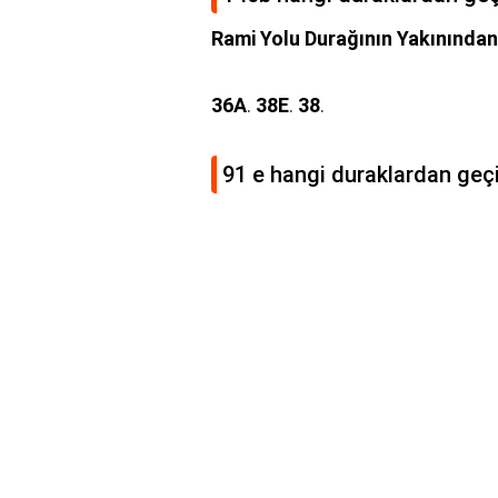
Rami Yolu Durağının Yakınında
36A
.
38E
.
38
.
91 e hangi duraklardan geç