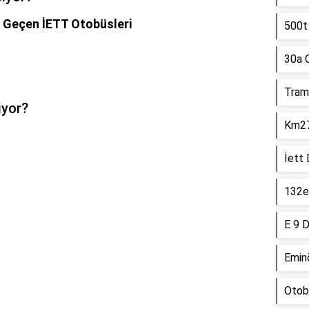
n Geçen İETT Otobüsleri
500t 
30a 
Tram
iyor?
Km27 
İett
132e 
E 9 D
Emin
Otob