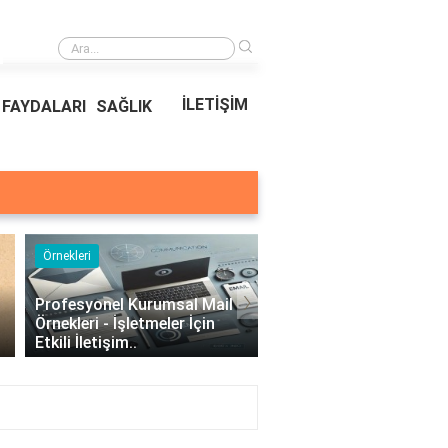
›
Ödeal Müşteri Hizmetleri
İLETİŞİM
FAYDALARI
SAĞLIK
Örnekleri
Blog
›
Profesyonel Kurumsal Mail
Bina Kapısı Güvenlik
Örnekleri - İşletmeler İçin
Sistemleri: Akıllı Kilit v
Etkili İletişim..
Gövde Çözümleri..