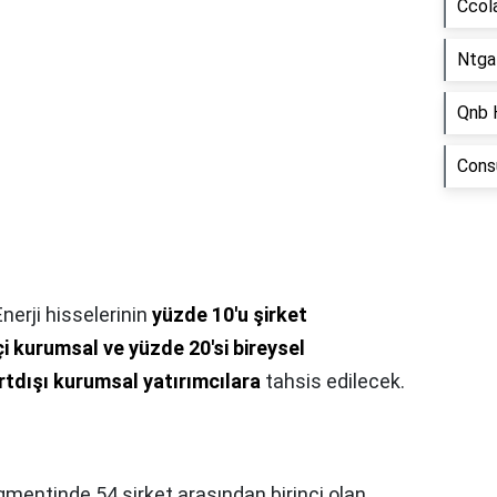
Ccol
Ntga
Qnb 
Consu
nerji hisselerinin
yüzde 10'u şirket
içi kurumsal ve yüzde 20'si bireysel
urtdışı kurumsal yatırımcılara
tahsis edilecek.
gmentinde 54 şirket arasından birinci olan