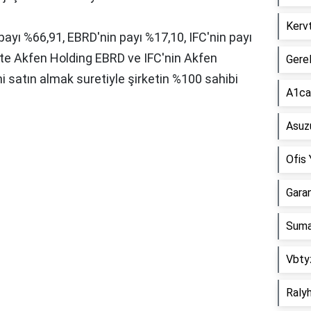
Kerv
 payı %66,91, EBRD'nin payı %17,10, IFC'nin payı
te Akfen Holding EBRD ve IFC'nin Akfen
Gere
ini satın almak suretiyle şirketin %100 sahibi
A1ca
Asuz
Ofis
Gara
Suma
Vbty
Ralyh