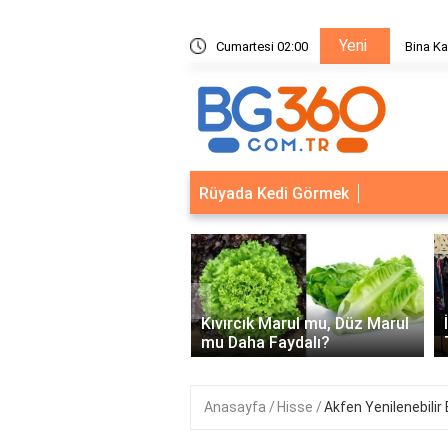
Yeni
ik Sistemleri: Akıllı Kilit ve Çelik Gövde Çözümleri
Cumartesi 02:00
Ödeal M
Rüyada Kedi Görmek
‹
Kapısı Güvenlik
leri: Akıllı Kilit ve Çelik
Kıvırcık Marul mu, Düz Marul
 Çözümleri..
mu Daha Faydalı?
Anasayfa
Hisse
Akfen Yenilenebilir 