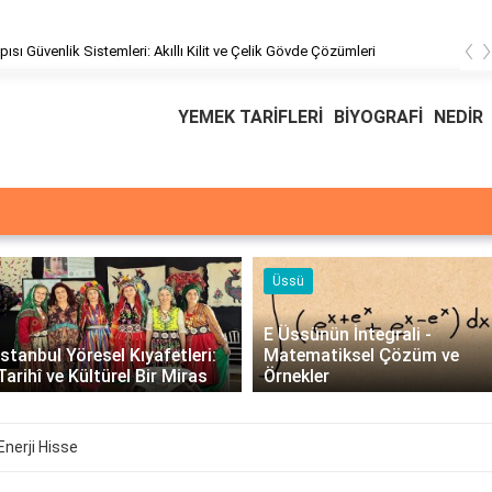
‹
üşteri Hizmetleri
YEMEK TARİFLERİ
BİYOGRAFİ
NEDİR
Üssü
E Üssünün İntegrali -
İstanbul Yöresel Kıyafetleri:
Matematiksel Çözüm ve
Tarihî ve Kültürel Bir Miras
Örnekler
Enerji Hisse