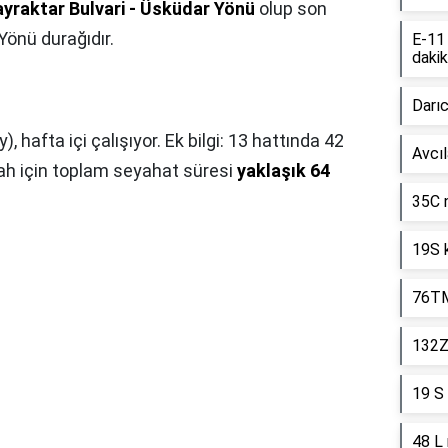
yraktar Bulvari - Üsküdar Yönü
olup son
Yönü durağıdır.
E-11
daki
Darı
 hafta içi çalışıyor. Ek bilgi: 13 hattında 42
Avcıl
ah için toplam seyahat süresi
yaklaşık 64
35C 
19S 
76TM
132Z
19 S
48 L 