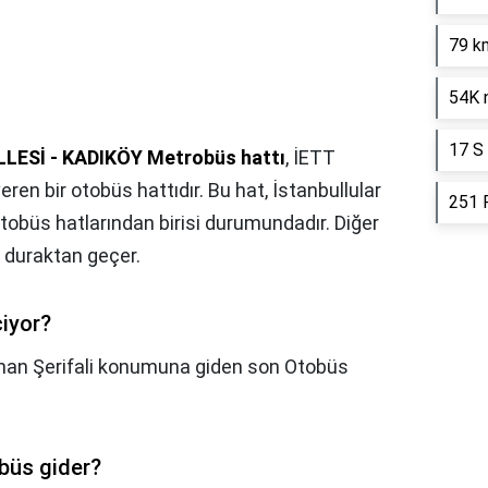
79 k
54K 
17 S 
ESİ - KADIKÖY Metrobüs hattı
, İETT
en bir otobüs hattıdır. Bu hat, İstanbullular
251 P
otobüs hatlarından birisi durumundadır. Diğer
k duraktan geçer.
iyor?
unan Şerifali konumuna giden son Otobüs
obüs gider?