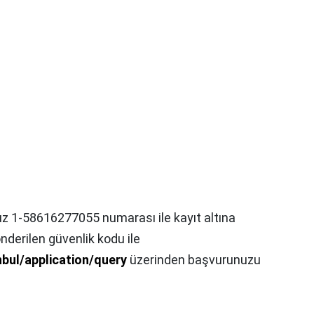
z 1-58616277055 numarası ile kayıt altına
gönderilen güvenlik kodu ile
nbul/application/query
üzerinden başvurunuzu