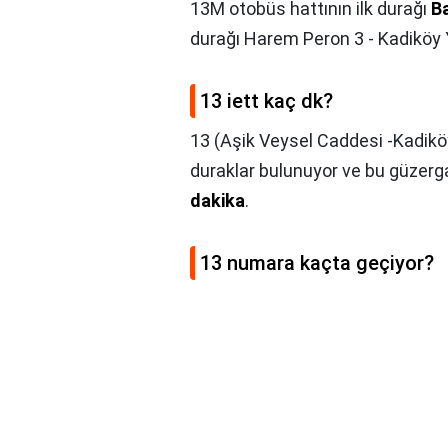
13M otobüs hattının ilk durağı
Ba
durağı Harem Peron 3 - Kadiköy 
13 iett kaç dk?
13 (Aşik Veysel Caddesi -Kadiköy),
duraklar bulunuyor ve bu güzerg
dakika
.
13 numara kaçta geçiyor?