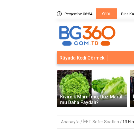
Yeni
ik Sistemleri: Akıllı Kilit ve Çelik Gövde Çözümleri
Perşembe 06:54
Ödeal M
Rüyada Kedi Görmek
‹
Kapısı Güvenlik
leri: Akıllı Kilit ve Çelik
Kıvırcık Marul mu, Düz Marul
 Çözümleri..
mu Daha Faydalı?
Anasayfa
İEET Sefer Saatleri
13 H n