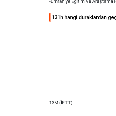
-Ümraniye Eğitim Ve Araştirma Ha
131h hangi duraklardan geç
13M (İETT)