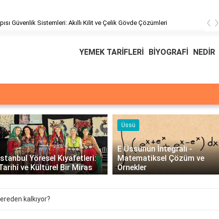
‹
üşteri Hizmetleri
YEMEK TARİFLERİ
BİYOGRAFİ
NEDİR
Üssü
E Üssünün İntegrali -
İstanbul Yöresel Kıyafetleri:
Matematiksel Çözüm ve
Tarihî ve Kültürel Bir Miras
Örnekler
ereden kalkıyor?