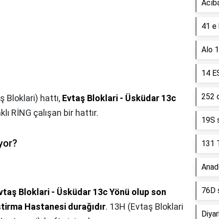
Acıb
41 e 
Alo 1
14 E
252 
 Bloklari) hattı,
Evtaş Bloklari - Üsküdar 13c
lı RİNG çalışan bir hattır.
19S 
yor?
131 
Anado
76D 
Evtaş Bloklari - Üsküdar 13c Yönü olup son
ştirma Hastanesi durağıdır
. 13H (Evtaş Bloklari
Diyar