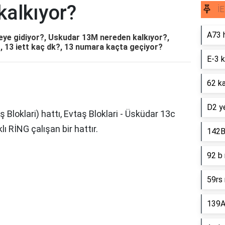
kalkıyor?
İE
A73 
reye gidiyor?, Uskudar 13M nereden kalkıyor?,
, 13 iett kaç dk?, 13 numara kaçta geçiyor?
E-3 k
62 ka
D2 ye
 Bloklari) hattı, Evtaş Bloklari - Üsküdar 13c
 RİNG çalışan bir hattır.
142B
92 b 
59rs 
139A