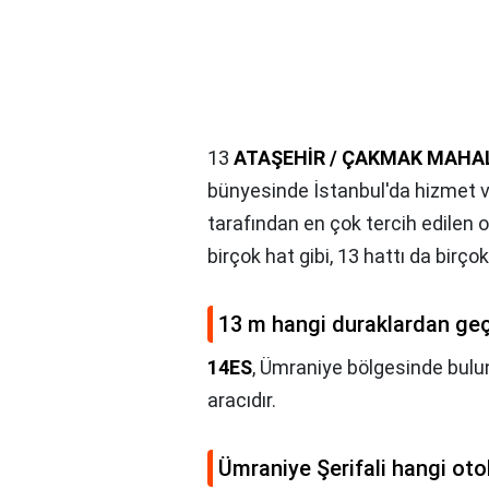
13
ATAŞEHİR / ÇAKMAK MAHALL
bünyesinde İstanbul'da hizmet ver
tarafından en çok tercih edilen 
birçok hat gibi, 13 hattı da birço
13 m hangi duraklardan geç
14ES
, Ümraniye bölgesinde bul
aracıdır.
Ümraniye Şerifali hangi ot