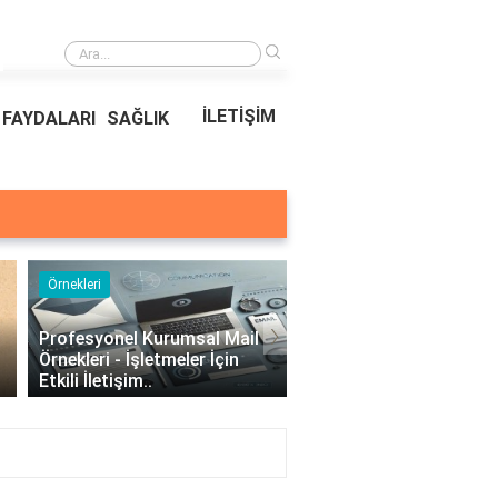
›
Ödeal Müşteri Hizmetleri
İLETİŞİM
FAYDALARI
SAĞLIK
Örnekleri
Blog
›
Profesyonel Kurumsal Mail
Bina Kapısı Güvenlik
Örnekleri - İşletmeler İçin
Sistemleri: Akıllı Kilit v
Etkili İletişim..
Gövde Çözümleri..