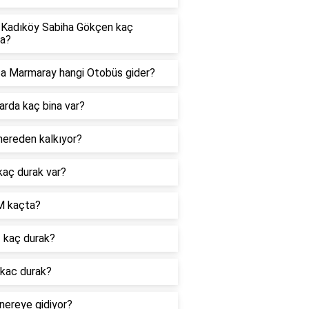
 Kadıköy Sabiha Gökçen kaç
ka?
ca Marmaray hangi Otobüs gider?
arda kaç bina var?
nereden kalkıyor?
kaç durak var?
 kaçta?
 kaç durak?
 kac durak?
nereye gidiyor?