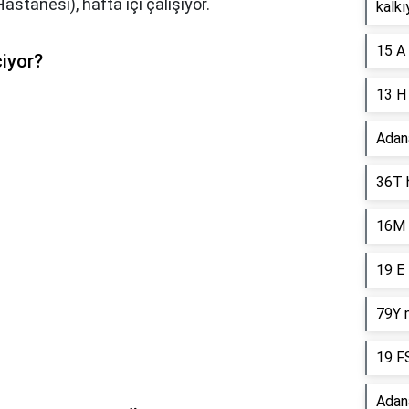
stanesi), hafta içi çalışıyor.
kalkı
15 A 
iyor?
13 H
Adan
36T 
16M 
19 E 
79Y n
19 FS
Adana