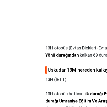
13H otobüs (Evtaş Bloklari -Evtaş
Yönü durağından
kalkan 69 durak
Uskudar 13M nereden kalkı
13H (İETT)
13H otobüs hattının
ilk durağı 
durağı Ümraniye Eğitim Ve Ara