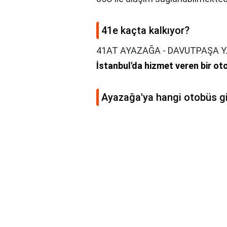
41e kaçta kalkıyor?
41AT AYAZAĞA - DAVUTPAŞA Y.T
İstanbul'da hizmet veren bir ot
Ayazağa'ya hangi otobüs g