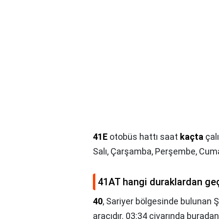
41E
otobüs hattı saat
kaçta
çal
Salı, Çarşamba, Perşembe, Cuma,
41AT hangi duraklardan ge
40
, Sariyer bölgesinde bulunan
aracıdır. 03:34 civarında buradan