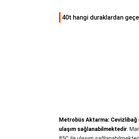
40t hangi duraklardan geçe
Metrobüs Aktarma: Cevizlibağ d
ulaşım sağlanabilmektedir
. Ma
85C ile ulaşım sağlanabilmektedi