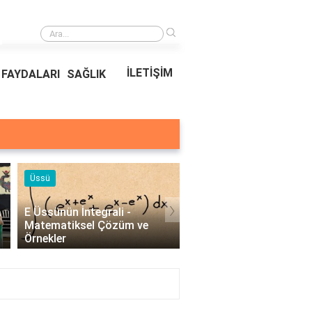
›
Ödeal Müşteri Hizmetleri
İLETİŞİM
FAYDALARI
SAĞLIK
Üssü
Örnekleri
›
E Üssünün İntegrali -
Profesyonel Kurumsal 
Matematiksel Çözüm ve
Örnekleri - İşletmeler İç
Örnekler
Etkili İletişim..