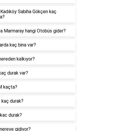
 Kadıköy Sabiha Gökçen kaç
ka?
ca Marmaray hangi Otobüs gider?
arda kaç bina var?
nereden kalkıyor?
kaç durak var?
 kaçta?
 kaç durak?
 kac durak?
nereye gidiyor?