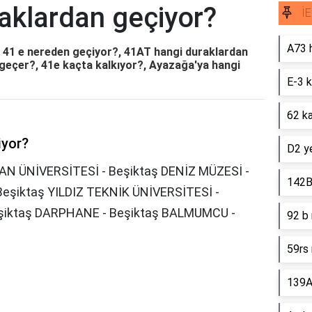
aklardan geçiyor?
İE
A73 
, 41 e nereden geçiyor?, 41AT hangi duraklardan
 geçer?, 41e kaçta kalkıyor?, Ayazağa'ya hangi
E-3 k
62 ka
iyor?
D2 ye
AN ÜNİVERSİTESİ - Beşiktaş DENİZ MÜZESİ -
142B
eşiktaş YILDIZ TEKNİK ÜNİVERSİTESİ -
eşiktaş DARPHANE - Beşiktaş BALMUMCU -
92 b 
59rs 
139A