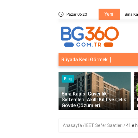
Yeni
ik Sistemleri: Akıllı Kilit ve Çelik Gövde Çözümleri
Pazar 06:20
Bina Ka
Rüyada Kedi Görmek
eri
Blog
‹
syonel Kurumsal Mail
Bina Kapısı Güvenlik
eri - İşletmeler İçin
Sistemleri: Akıllı Kilit ve Çelik
İletişim..
Gövde Çözümleri..
Anasayfa
İEET Sefer Saatleri
41 e h