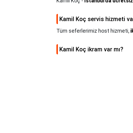
Kâmil Koç -
İstanbul'da ücretsiz
Kamil Koç servis hizmeti va
Tüm seferlerimiz host hizmeti,
Kamil Koç ikram var mı?