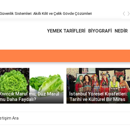
‹
pısı Güvenlik Sistemleri: Akıllı Kilit ve Çelik Gövde Çözümleri
YEMEK TARİFLERİ
BİYOGRAFİ
NEDİR
Kıvırcık Marul mu, Düz Marul
İstanbul Yöresel Kıyafetleri:
mu Daha Faydalı?
Tarihî ve Kültürel Bir Miras
letişim Ara