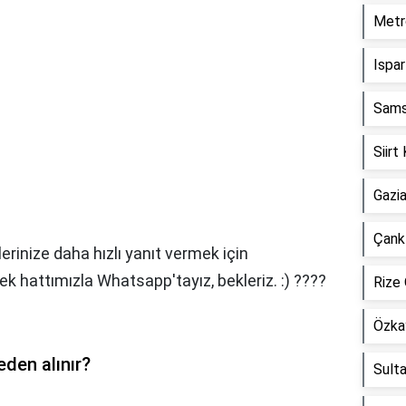
Metr
Ispar
Sams
Siirt
Gazia
Çankı
lerinize daha hızlı yanıt vermek için
 hattımızla Whatsapp'tayız, bekleriz. :) ????
Rize 
Özkay
eden alınır?
Sulta