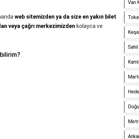
Van K
zamanda
web sitemizden ya da size en yakın bilet
Tokat
rdan veya çağrı merkezimizden
kolayca ve
Keşa
Sahil
bilirim?
Kamil
Martu
Hede
Doğu 
Metr
Anka