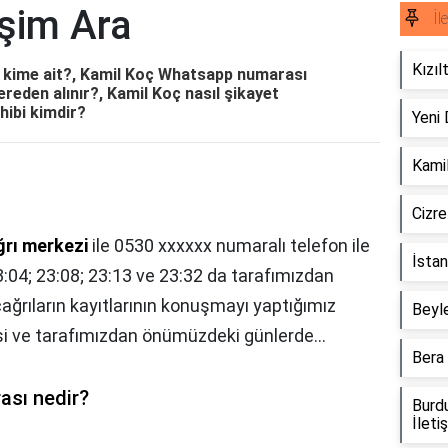
işim Ara
İl
Kızıl
62 kime ait?, Kamil Koç Whatsapp numarası
ereden alınır?, Kamil Koç nasıl şikayet
hibi kimdir?
Yeni 
Kamil
Cizre
ğrı merkezi
ile 0530 xxxxxx numaralı telefon ile
İstan
3:04; 23:08; 23:13 ve 23:32 da tarafımızdan
çağrıların kayıtlarının konuşmayı yaptığımız
Beyle
i ve tarafımızdan önümüzdeki günlerde...
Bera 
sı nedir?
Burdu
İleti