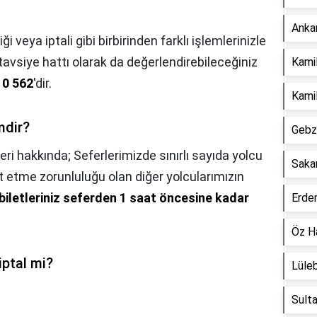
Ankar
ği veya iptali gibi birbirinden farklı işlemlerinizle
avsiye hattı olarak da değerlendirebileceğiniz
Kami
 0 562
'dir.
Kamil
mdir?
Gebze
mleri hakkında; Seferlerimizde sınırlı sayıda yolcu
Sakar
 etme zorunluluğu olan diğer yolcularımızın
biletleriniz seferden 1 saat öncesine kadar
Erdem
Öz Ha
iptal mi?
Lüleb
Sulta