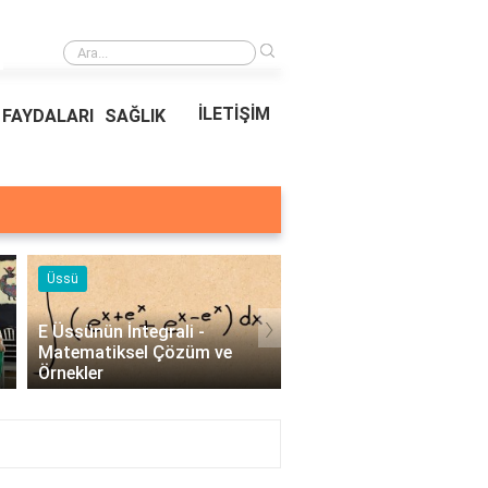
›
Ödeal Müşteri Hizmetleri
İLETİŞİM
FAYDALARI
SAĞLIK
Üssü
Örnekleri
›
E Üssünün İntegrali -
Profesyonel Kurumsal 
Matematiksel Çözüm ve
Örnekleri - İşletmeler İç
Örnekler
Etkili İletişim..