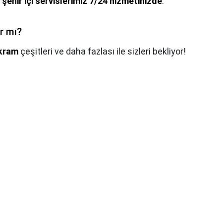
 şehir içi servislerimiz 7/24 hizmetinizde
.
r mı?
ikram
çeşitleri ve daha fazlası ile sizleri bekliyor!