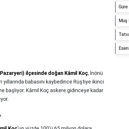
Güre 
Muş 
Tatva
Esen
 (Pazaryeri) ilçesinde doğan Kâmil Koç
, İnönü
yıllarında babasını kaybedince Rüştiye ikinci
ine başlıyor. Kâmil Koç askere gidinceye kadar
ıyor.
?
mil Koç
'un yüzde 100'ü 65 milyon dolara