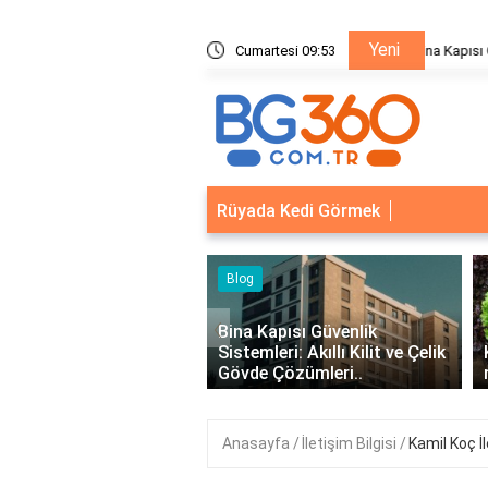
Yeni
ik Sistemleri: Akıllı Kilit ve Çelik Gövde Çözümleri
Cumartesi 09:53
Bina Ka
Rüyada Kedi Görmek
eri
Blog
‹
syonel Kurumsal Mail
Bina Kapısı Güvenlik
eri - İşletmeler İçin
Sistemleri: Akıllı Kilit ve Çelik
İletişim..
Gövde Çözümleri..
Anasayfa
İletişim Bilgisi
Kamil Koç İ