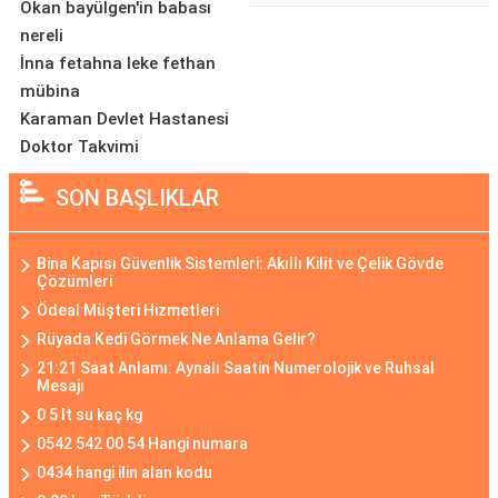
Okan bayülgen'in babası
nereli
İnna fetahna leke fethan
mübina
Karaman Devlet Hastanesi
Doktor Takvimi
SON BAŞLIKLAR
Bina Kapısı Güvenlik Sistemleri: Akıllı Kilit ve Çelik Gövde
Çözümleri
Ödeal Müşteri Hizmetleri
Rüyada Kedi Görmek Ne Anlama Gelir?
21:21 Saat Anlamı: Aynalı Saatin Numerolojik ve Ruhsal
Mesajı
0 5 lt su kaç kg
0542 542 00 54 Hangi numara
0434 hangi ilin alan kodu