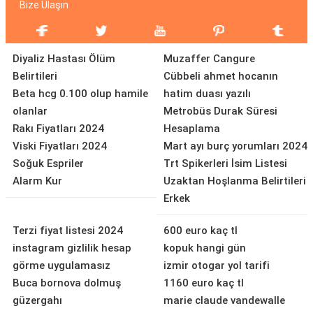
Bize Ulaşın
Diyaliz Hastası Ölüm
Muzaffer Cangure
Belirtileri
Cübbeli ahmet hocanın
Beta hcg 0.100 olup hamile
hatim duası yazılı
olanlar
Metrobüs Durak Süresi
Rakı Fiyatları 2024
Hesaplama
Viski Fiyatları 2024
Mart ayı burç yorumları 2024
Soğuk Espriler
Trt Spikerleri İsim Listesi
Alarm Kur
Uzaktan Hoşlanma Belirtileri
Erkek
Terzi fiyat listesi 2024
600 euro kaç tl
instagram gizlilik hesap
kopuk hangi gün
görme uygulamasız
izmir otogar yol tarifi
Buca bornova dolmuş
1160 euro kaç tl
güzergahı
marie claude vandewalle