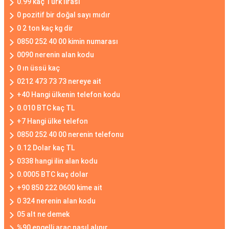
0.99 kaç Türk lirası
0 pozitif bir doğal sayı mıdır
0 2 ton kaç kg dir
0850 252 40 00 kimin numarası
0090 nerenin alan kodu
0 ın üssü kaç
0212 473 73 73 nereye ait
+40 Hangi ülkenin telefon kodu
0.010 BTC kaç TL
+7 Hangi ülke telefon
0850 252 40 00 nerenin telefonu
0.12 Dolar kaç TL
0338 hangi ilin alan kodu
0.0005 BTC kaç dolar
+90 850 222 0600 kime ait
0 324 nerenin alan kodu
05 alt ne demek
%90 engelli araç nasıl alınır