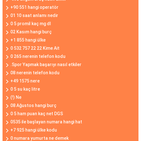
+90 551 hangi operatör
01 10 saat anlamı nedir
0 5 promil kaç mg dl
02 Kasım hangi burç
+1 855 hangi ülke
0 532 757 22 22 Kime Ait
0 265 nerenin telefon kodu
.Spor Yapmak başarıyı nasıl etkiler
08 nerenin telefon kodu
+49 1575 nere
0 5 su kaç litre
(!) Ne
08 Ağustos hangi burç
0 5 ham puan kaç net DGS
0535 ile başlayan numara hangi hat
+7 925 hangi ülke kodu
0 numara yumurta ne demek