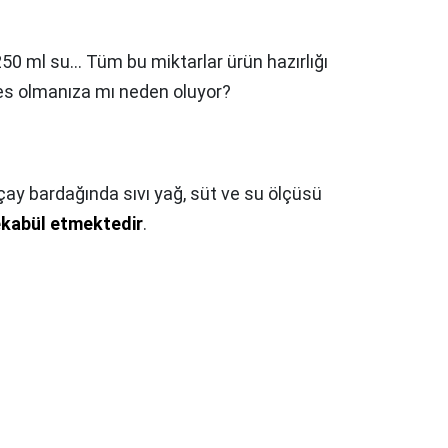
250 ml su… Tüm bu miktarlar ürün hazırlığı
res olmanıza mı neden oluyor?
 çay bardağında sıvı yağ, süt ve su ölçüsü
tekabül etmektedir
.