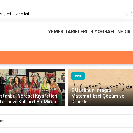
‹
üşteri Hizmetleri
YEMEK TARİFLERİ
BİYOGRAFİ
NEDİR
Üssü
E Üssünün İntegrali -
İstanbul Yöresel Kıyafetleri:
Matematiksel Çözüm ve
Tarihî ve Kültürel Bir Miras
Örnekler
ar