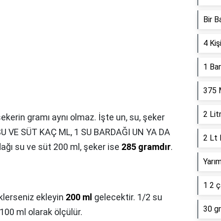
Bir 
4 Kiş
1 Ba
375 
2 Lit
şekerin gramı aynı olmaz. İşte un, su, şeker
SU VE SÜT KAÇ ML, 1 SU BARDAĞI UN YA DA
2 Lt
ı su ve süt 200 ml, şeker ise
285 gramdır
.
Yarım
1 2 
klerseniz ekleyin
200 ml
gelecektir. 1/2 su
30 gr
 100 ml olarak ölçülür.