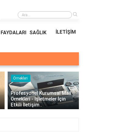
›
Ödeal Müşteri Hizmetleri
İLETİŞİM
FAYDALARI
SAĞLIK
Örnekleri
Blog
›
Profesyonel Kurumsal Mail
Bina Kapısı Güvenlik
Örnekleri - İşletmeler İçin
Sistemleri: Akıllı Kilit v
Etkili İletişim..
Gövde Çözümleri..