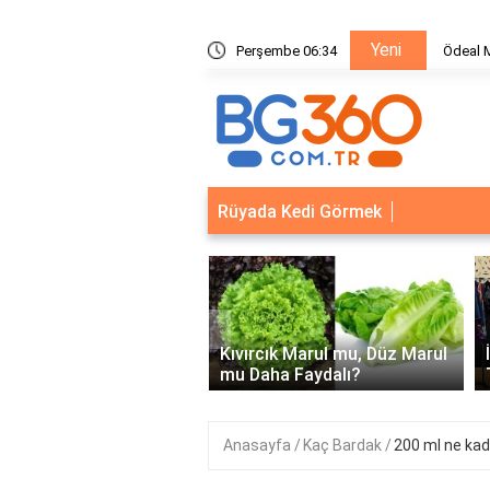
Yeni
ik Sistemleri: Akıllı Kilit ve Çelik Gövde Çözümleri
Perşembe 06:34
Ödeal M
Rüyada Kedi Görmek
‹
Kapısı Güvenlik
leri: Akıllı Kilit ve Çelik
Kıvırcık Marul mu, Düz Marul
 Çözümleri..
mu Daha Faydalı?
Anasayfa
Kaç Bardak
200 ml ne kad