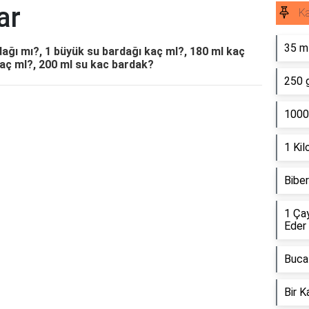
ar
K
35 ml
dağı mı?, 1 büyük su bardağı kaç ml?, 180 ml kaç
kaç ml?, 200 ml su kac bardak?
250 
1000
1 Kil
Biber
1 Ça
Eder
Buca 
Bir K