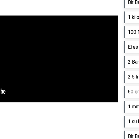
Bir B
1 kil
100 
Efes 
2 Bar
2 5 l
60 gr
1 mm
1 su 
Bir B