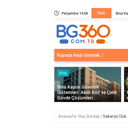
Yeni
ik Sistemleri: Akıllı Kilit ve Çelik Gövde Çözümleri
Perşembe 14:06
Bina Ka
Rüyada Kedi Görmek
‹
Kapısı Güvenlik
leri: Akıllı Kilit ve Çelik
Kıvırcık Marul mu, Düz Marul
 Çözümleri..
mu Daha Faydalı?
Anasayfa
Kaç Bardak
Sakarya Club