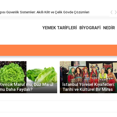
‹
pısı Güvenlik Sistemleri: Akıllı Kilit ve Çelik Gövde Çözümleri
YEMEK TARİFLERİ
BİYOGRAFİ
NEDİR
Üssü
E Üssünün İntegrali -
İstanbul Yöresel Kıyafetleri:
Matematiksel Çözüm ve
Tarihî ve Kültürel Bir Miras
Örnekler