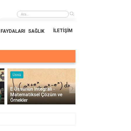
›
Ödeal Müşteri Hizmetleri
İLETİŞİM
FAYDALARI
SAĞLIK
Örnekleri
Blog
›
Profesyonel Kurumsal Mail
Bina Kapısı Güvenlik
Örnekleri - İşletmeler İçin
Sistemleri: Akıllı Kilit v
Etkili İletişim..
Gövde Çözümleri..