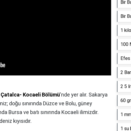
Bir B
Bir B
1 kil
100 
Efes 
2 Bar
2 5 l
 Çatalca- Kocaeli Bölümü
'nde yer alır. Sakarya
60 gr
imiz; doğu sınırında Düzce ve Bolu, güney
nda Bursa ve batı sınırında Kocaeli ilimizdir.
1 mm
eniz kıyısıdır.
1 su 