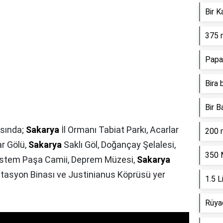
Bir K
375 
Papa
Bira 
Bir B
asında;
Sakarya
İl Ormanı Tabiat Parkı, Acarlar
200 
r Gölü,
Sakarya
Saklı Göl, Doğançay Şelalesi,
350 
Rüstem Paşa Camii, Deprem Müzesi,
Sakarya
stasyon Binası ve Justinianus Köprüsü yer
1.5 L
Rüya