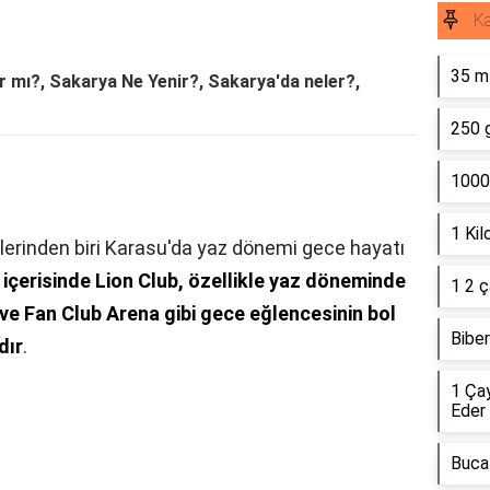
K
35 ml
r mı?, Sakarya Ne Yenir?, Sakarya'da neler?,
250 
1000
1 Kil
çelerinden biri Karasu'da yaz dönemi gece hayatı
ı içerisinde Lion Club, özellikle yaz döneminde
1 2 ç
 ve Fan Club Arena gibi gece eğlencesinin bol
Biber
dır
.
1 Ça
Eder
Buca 