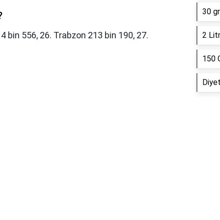
30 gr
?
14 bin 556, 26. Trabzon 213 bin 190, 27.
2 Lit
150 
Diyet