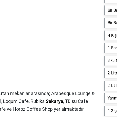
Bir B
Bir 
4 Kiş
1 Ba
375 
2 Lit
2 Lt
 tutan mekanlar arasında; Arabesque Lounge &
Yarım
l, Loqum Cafe, Rubiks
Sakarya
, Tülsü Cafe
afe ve Horoz Coffee Shop yer almaktadır.
1 2 