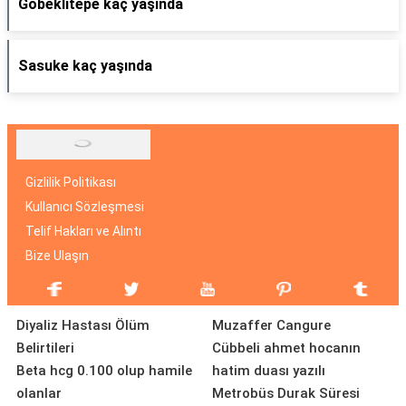
Göbeklitepe kaç yaşında
Sasuke kaç yaşında
Gizlilik Politikası
Kullanıcı Sözleşmesi
Telif Hakları ve Alıntı
Bize Ulaşın
Diyaliz Hastası Ölüm
Muzaffer Cangure
Belirtileri
Cübbeli ahmet hocanın
Beta hcg 0.100 olup hamile
hatim duası yazılı
olanlar
Metrobüs Durak Süresi