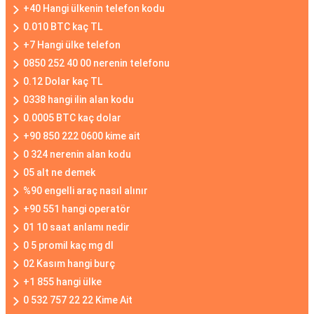
+40 Hangi ülkenin telefon kodu
0.010 BTC kaç TL
+7 Hangi ülke telefon
0850 252 40 00 nerenin telefonu
0.12 Dolar kaç TL
0338 hangi ilin alan kodu
0.0005 BTC kaç dolar
+90 850 222 0600 kime ait
0 324 nerenin alan kodu
05 alt ne demek
%90 engelli araç nasıl alınır
+90 551 hangi operatör
01 10 saat anlamı nedir
0 5 promil kaç mg dl
02 Kasım hangi burç
+1 855 hangi ülke
0 532 757 22 22 Kime Ait