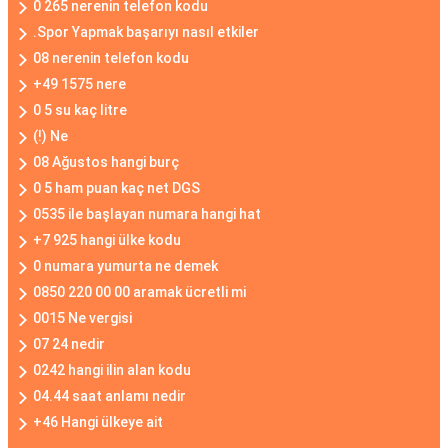
0 265 nerenin telefon kodu
.Spor Yapmak başarıyı nasıl etkiler
08 nerenin telefon kodu
+49 1575 nere
0 5 su kaç litre
(!) Ne
08 Ağustos hangi burç
0 5 ham puan kaç net DGS
0535 ile başlayan numara hangi hat
+7 925 hangi ülke kodu
0 numara yumurta ne demek
0850 220 00 00 aramak ücretli mi
0015 Ne vergisi
07 24 nedir
0242 hangi ilin alan kodu
04.44 saat anlamı nedir
+46 Hangi ülkeye ait