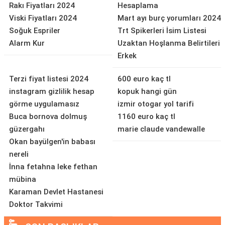
Rakı Fiyatları 2024
Hesaplama
Viski Fiyatları 2024
Mart ayı burç yorumları 2024
Soğuk Espriler
Trt Spikerleri İsim Listesi
Alarm Kur
Uzaktan Hoşlanma Belirtileri
Erkek
Terzi fiyat listesi 2024
600 euro kaç tl
instagram gizlilik hesap
kopuk hangi gün
görme uygulamasız
izmir otogar yol tarifi
Buca bornova dolmuş
1160 euro kaç tl
güzergahı
marie claude vandewalle
Okan bayülgen'in babası
nereli
İnna fetahna leke fethan
mübina
Karaman Devlet Hastanesi
Doktor Takvimi