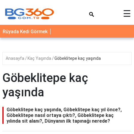
×
☰
YEMEK
Rüyada Kedi Görmek
TARİFLERİ
BİYOGRAFİ
NEDİR
Anasayfa
Kaç Yaşında
Göbeklitepe kaç yaşında
FAYDALARI
Göbeklitepe kaç
SAĞLIK
yaşında
İLETİŞİM
Göbeklitepe kaç yaşında, Göbeklitepe kaç yıl önce?,
Göbeklitepe nasıl ortaya çıktı?, Göbeklitepe kaç
yılında sit alanı?, Dünyanın ilk tapınağı nerede?