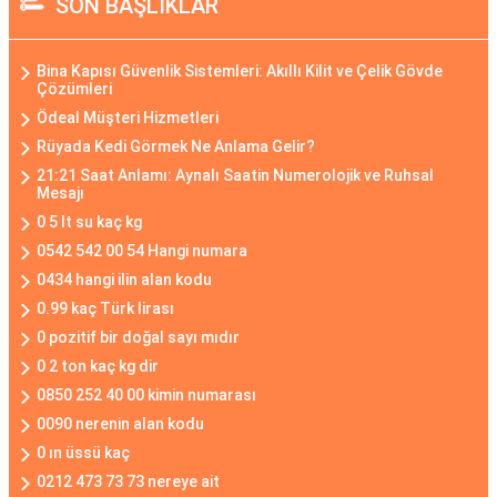
SON BAŞLIKLAR
Bina Kapısı Güvenlik Sistemleri: Akıllı Kilit ve Çelik Gövde
Çözümleri
Ödeal Müşteri Hizmetleri
Rüyada Kedi Görmek Ne Anlama Gelir?
21:21 Saat Anlamı: Aynalı Saatin Numerolojik ve Ruhsal
Mesajı
0 5 lt su kaç kg
0542 542 00 54 Hangi numara
0434 hangi ilin alan kodu
0.99 kaç Türk lirası
0 pozitif bir doğal sayı mıdır
0 2 ton kaç kg dir
0850 252 40 00 kimin numarası
0090 nerenin alan kodu
0 ın üssü kaç
0212 473 73 73 nereye ait