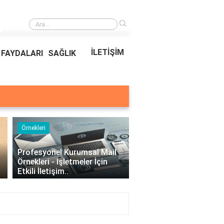
›
Ödeal Müşteri Hizmetleri
İLETİŞİM
FAYDALARI
SAĞLIK
Örnekleri
Blog
›
Profesyonel Kurumsal Mail
Bina Kapısı Güvenlik
Örnekleri - İşletmeler İçin
Sistemleri: Akıllı Kilit v
Etkili İletişim..
Gövde Çözümleri..