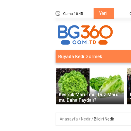
Yeni
ik Sistemleri: Akıllı Kilit ve Çelik Gövde Çözümleri
Cuma 16:45
Ödeal M
Rüyada Kedi Görmek
‹
Kapısı Güvenlik
leri: Akıllı Kilit ve Çelik
Kıvırcık Marul mu, Düz Marul
 Çözümleri..
mu Daha Faydalı?
Anasayfa
Nedir
Bildiri Nedir