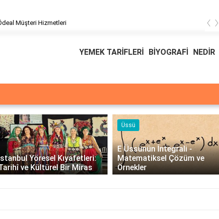
‹
üşteri Hizmetleri
YEMEK TARİFLERİ
BİYOGRAFİ
NEDİR
Üssü
E Üssünün İntegrali -
İstanbul Yöresel Kıyafetleri:
Matematiksel Çözüm ve
Tarihî ve Kültürel Bir Miras
Örnekler