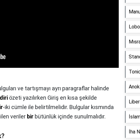
Manu
Lobo
Mısr
Stan
Toni
Anok
lguları ve tartışmayı ayrı paragraflar halinde
diri
özeti yazılırken Giriş en kısa şekilde
Liber
ir
-iki cümle ile belirtilmelidir. Bulgular kısmında
len veriler
bir
bütünlük içinde sunulmalıdır.
İslam
İha N
k?