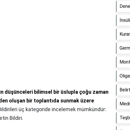
Dene
İnsül
Kuran
Germ
Mont
Oliga
Belir
n düşünceleri bilimsel bir üslupla çoğu zaman
rden oluşan bir toplantıda sunmak üzere
Medr
 Bildirileri üç kategoride incelemek mümkündür:
tin Bildiri.
Teşbi