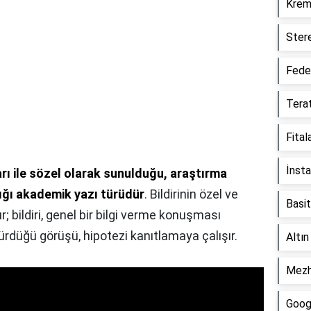
Krem
Ster
Fede
Tera
Fital
İnst
rı ile sözel olarak sunulduğu, araştırma
ığı akademik yazı türüdür
. Bildirinin özel ve
Basit
r; bildiri, genel bir bilgi verme konuşması
ri sürdüğü görüşü, hipotezi kanıtlamaya çalışır.
Altın
Mezh
Goog