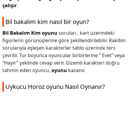
çalışır
.
Bil bakalım kim nasıl bir oyun?
Bil Bakalım Kim oyunu
soruları , kart üzerindeki
figürlerin görünüşlerine göre şekillendirilebilir. Rakibin
sorularıyla eşleşen karakterler tablo üzerinde ters
çevrilir. Tur boyunca oyuncular birbirlerine “ Evet” veya
“Hayır” şeklinde cevap verir. Gizemli karakteri doğru
tahmin eden oyuncu,
oyunu
kazanır.
Uykucu Horoz oyunu Nasıl Oynanır?