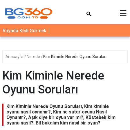
×
☰
YEMEK
Rüyada Kedi Görmek
TARİFLERİ
BİYOGRAFİ
NEDİR
Anasayfa
Nerede
Kim Kiminle Nerede Oyunu Soruları
FAYDALARI
Kim Kiminle Nerede
SAĞLIK
Oyunu Soruları
İLETİŞİM
Kim Kiminle Nerede Oyunu Soruları, Kim kiminle
oyunu nasıl oynanır?, Kim ne satar oyunu Nasıl
Oynanır?, Aşık diye bir oyun var mı?, Köstebek kim
oyunu nasıl?, Bil bakalım kim nasıl bir oyun?