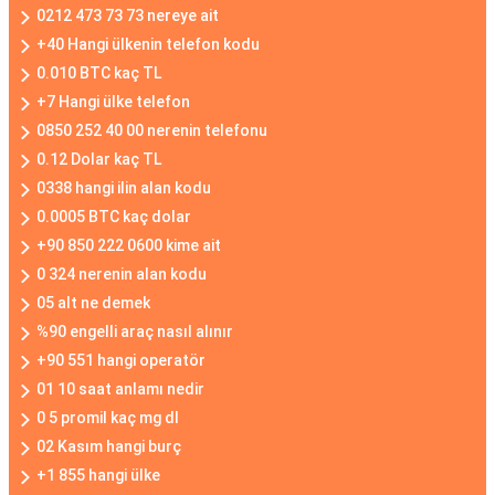
0212 473 73 73 nereye ait
+40 Hangi ülkenin telefon kodu
0.010 BTC kaç TL
+7 Hangi ülke telefon
0850 252 40 00 nerenin telefonu
0.12 Dolar kaç TL
0338 hangi ilin alan kodu
0.0005 BTC kaç dolar
+90 850 222 0600 kime ait
0 324 nerenin alan kodu
05 alt ne demek
%90 engelli araç nasıl alınır
+90 551 hangi operatör
01 10 saat anlamı nedir
0 5 promil kaç mg dl
02 Kasım hangi burç
+1 855 hangi ülke