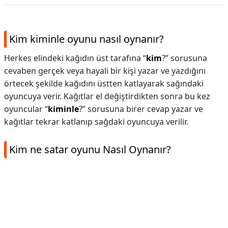
Kim kiminle oyunu nasıl oynanır?
Herkes elindeki kağıdın üst tarafına “
kim
?” sorusuna
cevaben gerçek veya hayali bir kişi yazar ve yazdığını
örtecek şekilde kağıdını üstten katlayarak sağındaki
oyuncuya verir. Kağıtlar el değiştirdikten sonra bu kez
oyuncular “
kiminle
?” sorusuna birer cevap yazar ve
kağıtlar tekrar katlanıp sağdaki oyuncuya verilir.
Kim ne satar oyunu Nasıl Oynanır?