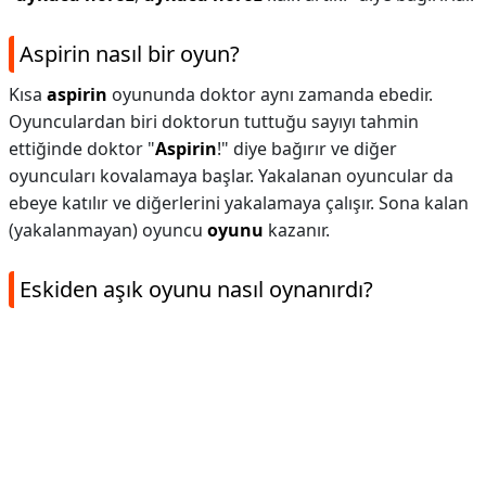
Aspirin nasıl bir oyun?
Kısa
aspirin
oyununda doktor aynı zamanda ebedir.
Oyunculardan biri doktorun tuttuğu sayıyı tahmin
ettiğinde doktor "
Aspirin
!" diye bağırır ve diğer
oyuncuları kovalamaya başlar. Yakalanan oyuncular da
ebeye katılır ve diğerlerini yakalamaya çalışır. Sona kalan
(yakalanmayan) oyuncu
oyunu
kazanır.
Eskiden aşık oyunu nasıl oynanırdı?