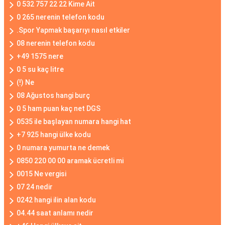
0 532 757 22 22 Kime Ait
0 265 nerenin telefon kodu
.Spor Yapmak başarıyı nasıl etkiler
08 nerenin telefon kodu
+49 1575 nere
0 5 su kaç litre
(!) Ne
08 Ağustos hangi burç
0 5 ham puan kaç net DGS
0535 ile başlayan numara hangi hat
+7 925 hangi ülke kodu
0 numara yumurta ne demek
0850 220 00 00 aramak ücretli mi
0015 Ne vergisi
07 24 nedir
0242 hangi ilin alan kodu
04.44 saat anlamı nedir