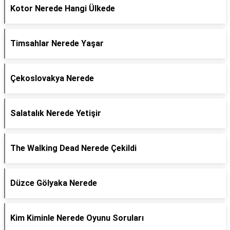
Kotor Nerede Hangi Ülkede
Timsahlar Nerede Yaşar
Çekoslovakya Nerede
Salatalık Nerede Yetişir
The Walking Dead Nerede Çekildi
Düzce Gölyaka Nerede
Kim Kiminle Nerede Oyunu Soruları