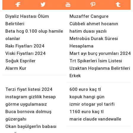
Diyaliz Hastası Ölüm
Muzaffer Cangure
Belirtileri
Cübbeli ahmet hocanın
Beta hcg 0.100 olup hamile
hatim duası yazılı
olanlar
Metrobüs Durak Süresi
Rakı Fiyatları 2024
Hesaplama
Viski Fiyatları 2024
Mart ayı burç yorumları 2024
Soğuk Espriler
Trt Spikerleri İsim Listesi
Alarm Kur
Uzaktan Hoşlanma Belirtileri
Erkek
Terzi fiyat listesi 2024
600 euro kaç tl
instagram gizlilik hesap
kopuk hangi gün
görme uygulamasız
izmir otogar yol tarifi
Buca bornova dolmuş
1160 euro kaç tl
güzergahı
marie claude vandewalle
Okan bayülgen'in babası