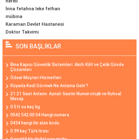
nereli
İnna fetahna leke fethan
mübina
Karaman Devlet Hastanesi
Doktor Takvimi
SON BAŞLIKLAR
Bina Kapısı Güvenlik Sistemleri: Akıllı Kilit ve Çelik Gövde
Çözümleri
Ödeal Müşteri Hizmetleri
Rüyada Kedi Görmek Ne Anlama Gelir?
21:21 Saat Anlamı: Aynalı Saatin Numerolojik ve Ruhsal
Mesajı
0 5 lt su kaç kg
0542 542 00 54 Hangi numara
0434 hangi ilin alan kodu
0.99 kaç Türk lirası