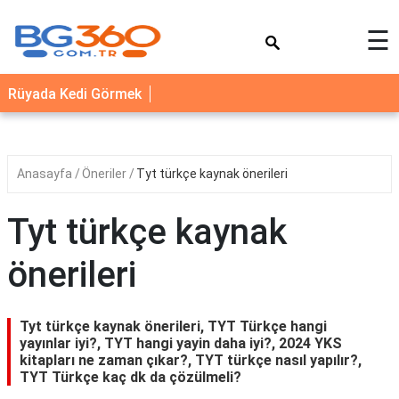
×
☰
YEMEK
Rüyada Kedi Görmek
TARİFLERİ
BİYOGRAFİ
NEDİR
Anasayfa
Öneriler
Tyt türkçe kaynak önerileri
FAYDALARI
Tyt türkçe kaynak
SAĞLIK
önerileri
İLETİŞİM
Tyt türkçe kaynak önerileri, TYT Türkçe hangi
yayınlar iyi?, TYT hangi yayin daha iyi?, 2024 YKS
kitapları ne zaman çıkar?, TYT türkçe nasıl yapılır?,
TYT Türkçe kaç dk da çözülmeli?