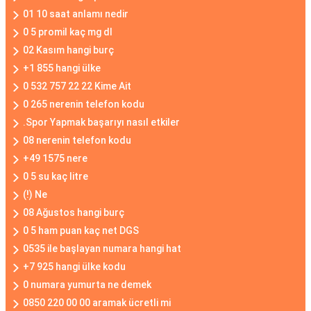
01 10 saat anlamı nedir
0 5 promil kaç mg dl
02 Kasım hangi burç
+1 855 hangi ülke
0 532 757 22 22 Kime Ait
0 265 nerenin telefon kodu
.Spor Yapmak başarıyı nasıl etkiler
08 nerenin telefon kodu
+49 1575 nere
0 5 su kaç litre
(!) Ne
08 Ağustos hangi burç
0 5 ham puan kaç net DGS
0535 ile başlayan numara hangi hat
+7 925 hangi ülke kodu
0 numara yumurta ne demek
0850 220 00 00 aramak ücretli mi