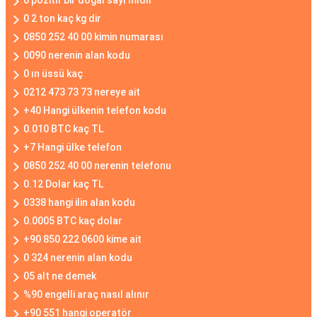
0 pozitif bir doğal sayı mıdır
0 2 ton kaç kg dir
0850 252 40 00 kimin numarası
0090 nerenin alan kodu
0 ın üssü kaç
0212 473 73 73 nereye ait
+40 Hangi ülkenin telefon kodu
0.010 BTC kaç TL
+7 Hangi ülke telefon
0850 252 40 00 nerenin telefonu
0.12 Dolar kaç TL
0338 hangi ilin alan kodu
0.0005 BTC kaç dolar
+90 850 222 0600 kime ait
0 324 nerenin alan kodu
05 alt ne demek
%90 engelli araç nasıl alınır
+90 551 hangi operatör