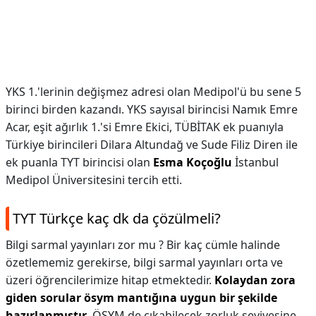
YKS 1.'lerinin değişmez adresi olan Medipol'ü bu sene 5
birinci birden kazandı. YKS sayısal birincisi Namık Emre
Acar, eşit ağırlık 1.'si Emre Ekici, TÜBİTAK ek puanıyla
Türkiye birincileri Dilara Altundağ ve Sude Filiz Diren ile
ek puanla TYT birincisi olan
Esma Koçoğlu
İstanbul
Medipol Üniversitesini tercih etti.
TYT Türkçe kaç dk da çözülmeli?
Bilgi sarmal yayınları zor mu ? Bir kaç cümle halinde
özetlememiz gerekirse, bilgi sarmal yayınları orta ve
üzeri öğrencilerimize hitap etmektedir.
Kolaydan zora
giden sorular ösym mantığına uygun bir şekilde
hazırlanmıştır
. ÖSYM de çıkabilecek zorluk seviyesine