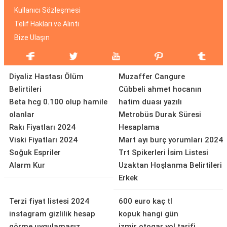
Kullanıcı Sözleşmesi
Telif Hakları ve Alıntı
Bize Ulaşın
Diyaliz Hastası Ölüm
Muzaffer Cangure
Belirtileri
Cübbeli ahmet hocanın
Beta hcg 0.100 olup hamile
hatim duası yazılı
olanlar
Metrobüs Durak Süresi
Rakı Fiyatları 2024
Hesaplama
Viski Fiyatları 2024
Mart ayı burç yorumları 2024
Soğuk Espriler
Trt Spikerleri İsim Listesi
Alarm Kur
Uzaktan Hoşlanma Belirtileri
Erkek
Terzi fiyat listesi 2024
600 euro kaç tl
instagram gizlilik hesap
kopuk hangi gün
görme uygulamasız
izmir otogar yol tarifi