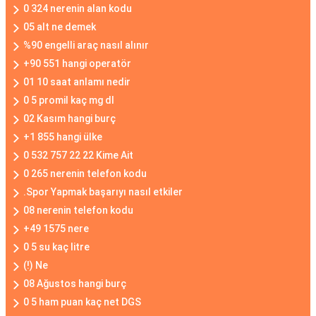
0 324 nerenin alan kodu
05 alt ne demek
%90 engelli araç nasıl alınır
+90 551 hangi operatör
01 10 saat anlamı nedir
0 5 promil kaç mg dl
02 Kasım hangi burç
+1 855 hangi ülke
0 532 757 22 22 Kime Ait
0 265 nerenin telefon kodu
.Spor Yapmak başarıyı nasıl etkiler
08 nerenin telefon kodu
+49 1575 nere
0 5 su kaç litre
(!) Ne
08 Ağustos hangi burç
0 5 ham puan kaç net DGS