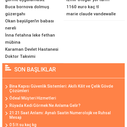
Buca bornova dolmuş
1160 euro kaç tl
güzergahı
marie claude vandewalle
Okan bayülgen'in babası
nereli
İnna fetahna leke fethan
mübina
Karaman Devlet Hastanesi
Doktor Takvimi
SON BAŞLIKLAR
Bina Kapısı Güvenlik Sistemleri: Akıllı Kilit ve Çelik Gövde
Çözümleri
Ödeal Müşteri Hizmetleri
Rüyada Kedi Görmek Ne Anlama Gelir?
21:21 Saat Anlamı: Aynalı Saatin Numerolojik ve Ruhsal
Mesajı
0 5 lt su kaç kg