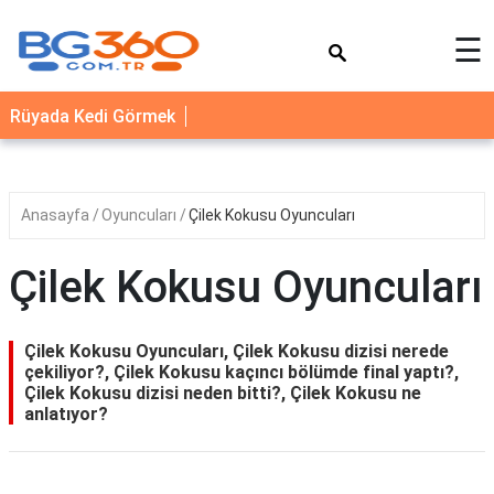
×
☰
YEMEK
Rüyada Kedi Görmek
TARİFLERİ
BİYOGRAFİ
NEDİR
Anasayfa
Oyuncuları
Çilek Kokusu Oyuncuları
FAYDALARI
Çilek Kokusu Oyuncuları
SAĞLIK
İLETİŞİM
Çilek Kokusu Oyuncuları, Çilek Kokusu dizisi nerede
çekiliyor?, Çilek Kokusu kaçıncı bölümde final yaptı?,
Çilek Kokusu dizisi neden bitti?, Çilek Kokusu ne
anlatıyor?