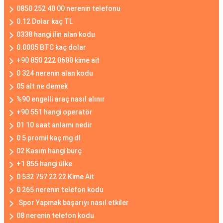
0850 252 40 00 nerenin telefonu
0.12 Dolar kaç TL
0338 hangi ilin alan kodu
0.0005 BTC kaç dolar
+90 850 222 0600 kime ait
0 324 nerenin alan kodu
05 alt ne demek
%90 engelli araç nasıl alınır
+90 551 hangi operatör
01 10 saat anlamı nedir
0 5 promil kaç mg dl
02 Kasım hangi burç
+1 855 hangi ülke
0 532 757 22 22 Kime Ait
0 265 nerenin telefon kodu
.Spor Yapmak başarıyı nasıl etkiler
08 nerenin telefon kodu