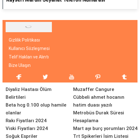
Gizlilik Politikası
Kullanıcı Sözleşmesi
Telif Hakları ve Alıntı
Bize Ulaşın
Diyaliz Hastası Ölüm
Muzaffer Cangure
Belirtileri
Cübbeli ahmet hocanın
Beta hcg 0.100 olup hamile
hatim duası yazılı
olanlar
Metrobüs Durak Süresi
Rakı Fiyatları 2024
Hesaplama
Viski Fiyatları 2024
Mart ayı burç yorumları 2024
Soğuk Espriler
Trt Spikerleri İsim Listesi