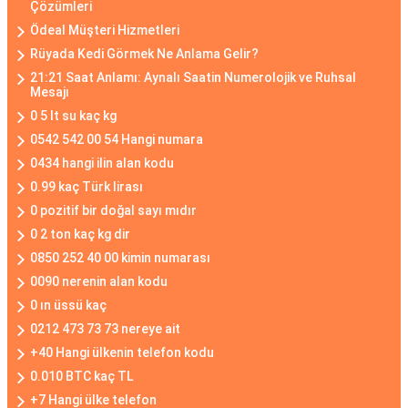
Çözümleri
Ödeal Müşteri Hizmetleri
Rüyada Kedi Görmek Ne Anlama Gelir?
21:21 Saat Anlamı: Aynalı Saatin Numerolojik ve Ruhsal
Mesajı
0 5 lt su kaç kg
0542 542 00 54 Hangi numara
0434 hangi ilin alan kodu
0.99 kaç Türk lirası
0 pozitif bir doğal sayı mıdır
0 2 ton kaç kg dir
0850 252 40 00 kimin numarası
0090 nerenin alan kodu
0 ın üssü kaç
0212 473 73 73 nereye ait
+40 Hangi ülkenin telefon kodu
0.010 BTC kaç TL
+7 Hangi ülke telefon