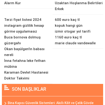
Alarm Kur
Uzaktan Hoşlanma Belirtileri
Erkek
Terzi fiyat listesi 2024
600 euro kaç tl
instagram gizlilik hesap
kopuk hangi gün
görme uygulamasız
izmir otogar yol tarifi
Buca bornova dolmuş
1160 euro kaç tl
güzergahı
marie claude vandewalle
Okan bayülgen'in babası
nereli
İnna fetahna leke fethan
mübina
Karaman Devlet Hastanesi
Doktor Takvimi
SON BAŞLIKLAR
Bina Kapısı Güvenlik Sistemleri: Akıllı Kilit ve Çelik Gövde