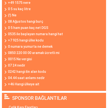
+49 1575 nere
0 5 su kaç litre
(!) Ne
08 Ağustos hangi burç
0 5 ham puan kaç net DGS
0535 ile başlayan numara hangi hat
+7 925 hangi ülke kodu
0 numara yumurta ne demek
0850 220 00 00 aramak ücretli mi
0015 Ne vergisi
07 24 nedir
0242 hangi ilin alan kodu
04.44 saat anlamı nedir
+46 Hangi ülkeye ait
SPONSOR BAĞLANTILAR
Çelik Kapı Fiyatları