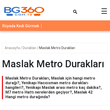
×
☰
YEMEK
Rüyada Kedi Görmek
TARİFLERİ
BİYOGRAFİ
NEDİR
Anasayfa
Durakları
Maslak Metro Durakları
FAYDALARI
Maslak Metro Durakları
SAĞLIK
İLETİŞİM
Maslak Metro Durakları, Maslak için hangi metro
durağı?, Yenikapı Hacıosman metro durakları
hangileri?, Yenikapı Maslak arası metro kaç dakika?,
M7 metro Hattı nerelerden geçiyor?, Maslak 42
Hangi metro durağında?