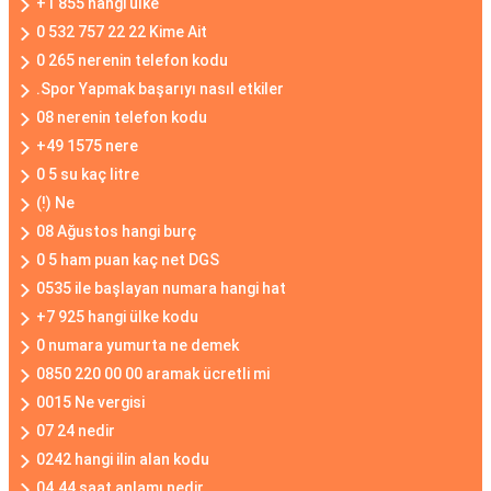
+1 855 hangi ülke
0 532 757 22 22 Kime Ait
0 265 nerenin telefon kodu
.Spor Yapmak başarıyı nasıl etkiler
08 nerenin telefon kodu
+49 1575 nere
0 5 su kaç litre
(!) Ne
08 Ağustos hangi burç
0 5 ham puan kaç net DGS
0535 ile başlayan numara hangi hat
+7 925 hangi ülke kodu
0 numara yumurta ne demek
0850 220 00 00 aramak ücretli mi
0015 Ne vergisi
07 24 nedir
0242 hangi ilin alan kodu
04.44 saat anlamı nedir