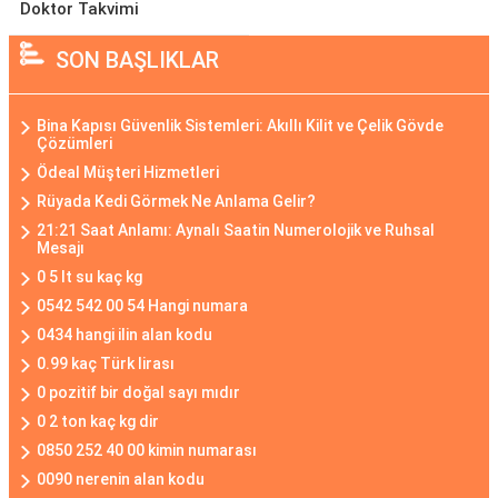
Doktor Takvimi
SON BAŞLIKLAR
Bina Kapısı Güvenlik Sistemleri: Akıllı Kilit ve Çelik Gövde
Çözümleri
Ödeal Müşteri Hizmetleri
Rüyada Kedi Görmek Ne Anlama Gelir?
21:21 Saat Anlamı: Aynalı Saatin Numerolojik ve Ruhsal
Mesajı
0 5 lt su kaç kg
0542 542 00 54 Hangi numara
0434 hangi ilin alan kodu
0.99 kaç Türk lirası
0 pozitif bir doğal sayı mıdır
0 2 ton kaç kg dir
0850 252 40 00 kimin numarası
0090 nerenin alan kodu