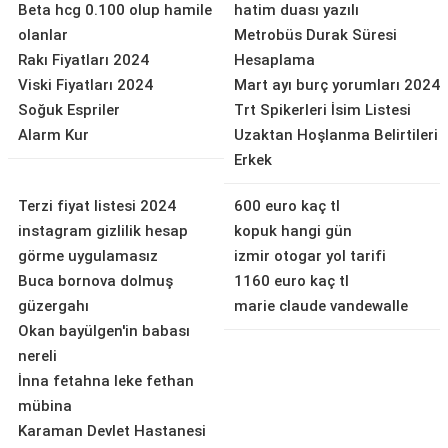
Beta hcg 0.100 olup hamile
hatim duası yazılı
olanlar
Metrobüs Durak Süresi
Rakı Fiyatları 2024
Hesaplama
Viski Fiyatları 2024
Mart ayı burç yorumları 2024
Soğuk Espriler
Trt Spikerleri İsim Listesi
Alarm Kur
Uzaktan Hoşlanma Belirtileri
Erkek
Terzi fiyat listesi 2024
600 euro kaç tl
instagram gizlilik hesap
kopuk hangi gün
görme uygulamasız
izmir otogar yol tarifi
Buca bornova dolmuş
1160 euro kaç tl
güzergahı
marie claude vandewalle
Okan bayülgen'in babası
nereli
İnna fetahna leke fethan
mübina
Karaman Devlet Hastanesi