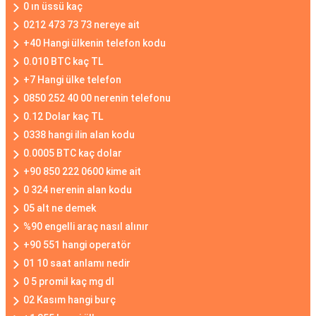
0 ın üssü kaç
0212 473 73 73 nereye ait
+40 Hangi ülkenin telefon kodu
0.010 BTC kaç TL
+7 Hangi ülke telefon
0850 252 40 00 nerenin telefonu
0.12 Dolar kaç TL
0338 hangi ilin alan kodu
0.0005 BTC kaç dolar
+90 850 222 0600 kime ait
0 324 nerenin alan kodu
05 alt ne demek
%90 engelli araç nasıl alınır
+90 551 hangi operatör
01 10 saat anlamı nedir
0 5 promil kaç mg dl
02 Kasım hangi burç