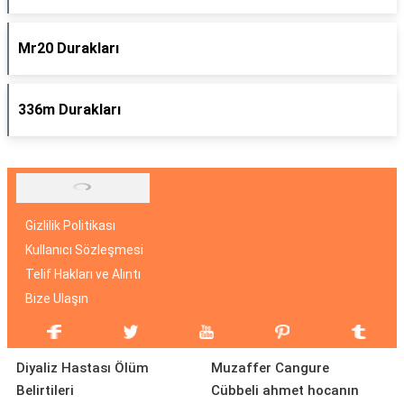
Mr20 Durakları
336m Durakları
Gizlilik Politikası
Kullanıcı Sözleşmesi
Telif Hakları ve Alıntı
Bize Ulaşın
Diyaliz Hastası Ölüm
Muzaffer Cangure
Belirtileri
Cübbeli ahmet hocanın