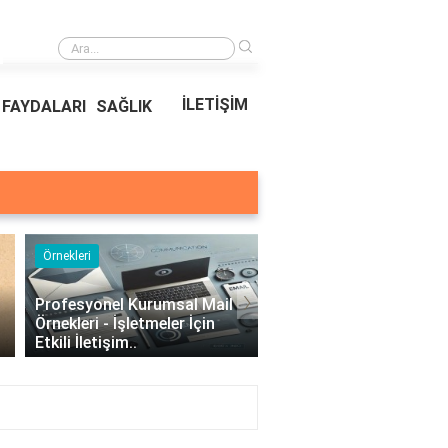
›
Ödeal Müşteri Hizmetleri
İLETİŞİM
FAYDALARI
SAĞLIK
Örnekleri
Blog
›
Profesyonel Kurumsal Mail
Bina Kapısı Güvenlik
Örnekleri - İşletmeler İçin
Sistemleri: Akıllı Kilit v
Etkili İletişim..
Gövde Çözümleri..