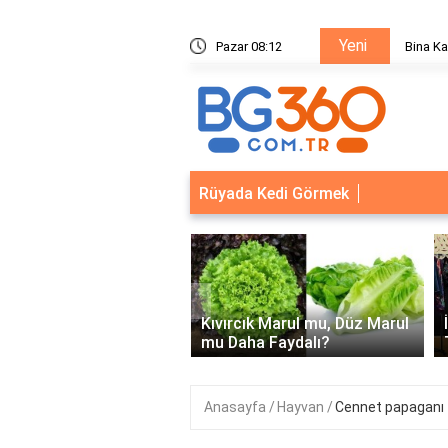
Yeni
ik Sistemleri: Akıllı Kilit ve Çelik Gövde Çözümleri
Pazar 08:12
Ödeal M
Rüyada Kedi Görmek
‹
Kapısı Güvenlik
leri: Akıllı Kilit ve Çelik
Kıvırcık Marul mu, Düz Marul
 Çözümleri..
mu Daha Faydalı?
Anasayfa
Hayvan
Cennet papaganı