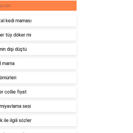
ayvan
tal kedi maması
er tüy döker mi
in dişi düştü
l mama
ömürleri
r collie fiyat
 miyavlama sesi
 ile ilgili sözler