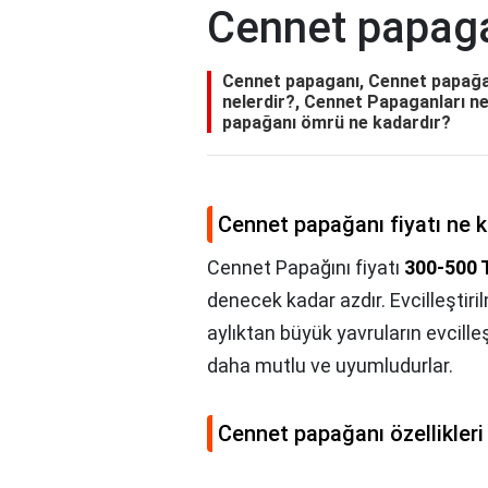
Cennet papag
Cennet papaganı, Cennet papağanı
nelerdir?, Cennet Papaganları n
papağanı ömrü ne kadardır?
Cennet papağanı fiyatı ne 
Cennet Papağını fiyatı
300-500 
denecek kadar azdır. Evcilleştir
aylıktan büyük yavruların evcille
daha mutlu ve uyumludurlar.
Cennet papağanı özellikleri