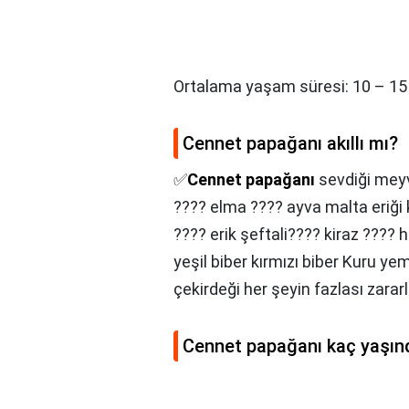
Ortalama yaşam süresi: 10 – 15 y
Cennet papağanı akıllı mı?
✅
Cennet papağanı
sevdiği mey
???? elma ???? ayva malta eriği k
???? erik şeftali???? kiraz ???
yeşil biber kırmızı biber Kuru y
çekirdeği her şeyin fazlası zararlı
Cennet papağanı kaç yaşın