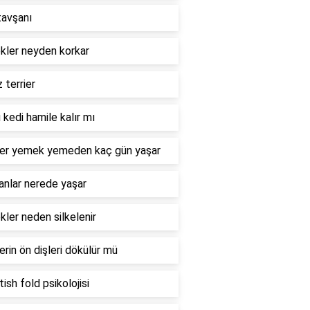
tavşanı
kler neyden korkar
z terrier
 kedi hamile kalır mı
ler yemek yemeden kaç gün yaşar
anlar nerede yaşar
ler neden silkelenir
erin ön dişleri dökülür mü
ish fold psikolojisi