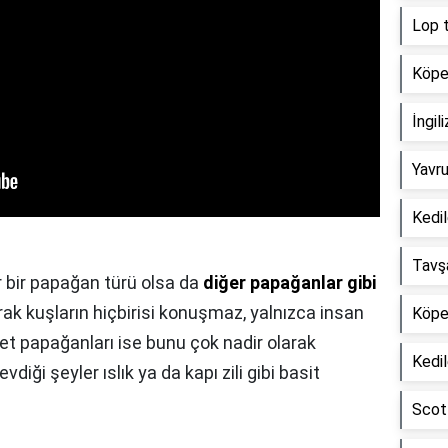
Lop 
Köpe
İngili
Yavru
Kedi
Tavş
 bir papağan türü olsa da
diğer papağanlar gibi
rak kuşların hiçbirisi konuşmaz, yalnızca insan
Köpek
et papağanları ise bunu çok nadir olarak
Kedil
diği şeyler ıslık ya da kapı zili gibi basit
Scott