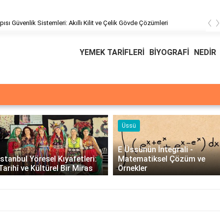
‹
üşteri Hizmetleri
YEMEK TARİFLERİ
BİYOGRAFİ
NEDİR
Üssü
E Üssünün İntegrali -
İstanbul Yöresel Kıyafetleri:
Matematiksel Çözüm ve
Tarihî ve Kültürel Bir Miras
Örnekler