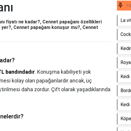
anı
H
La vi
 fiyatı ne kadar?, Cennet papağanı özellikleri
e yer?, Cennet papağanı konuşur mu?, Cennet
Cock
Kedim
kadar?
Roya
TL bandındadır
. Konuşma kabiliyeti yok
Kedi 
ilmesi kolay olan papağanlardır ancak, üç
ştirilmesi daha zordur. Çift olarak yaşadıklarında
Borde
Kedi
 nelerdir?
Köpek