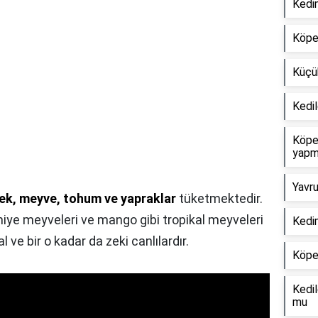
Kedi
Köpek
Küçük
Kedil
Köpe
yapm
Yavru
ek, meyve, tohum ve yapraklar
tüketmektedir.
lmiye meyveleri ve mango gibi tropikal meyveleri
Kedi
 ve bir o kadar da zeki canlılardır.
Köpek
Kedi
mu