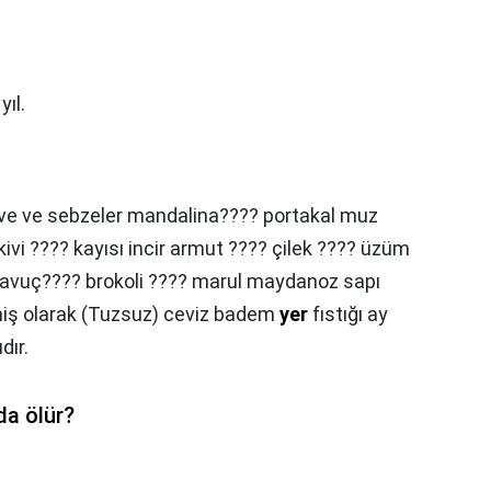
ıl.
ve ve sebzeler mandalina???? portakal muz
ivi ???? kayısı incir armut ???? çilek ???? üzüm
? havuç???? brokoli ???? marul maydanoz sapı
emiş olarak (Tuzsuz) ceviz badem
yer
fıstığı ay
dır.
da ölür?