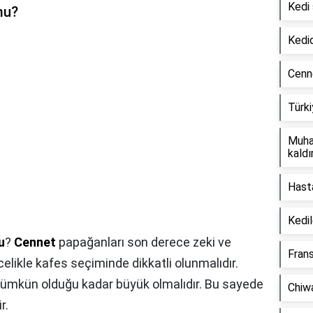
Kedi 
mu?
Kedi
Cenn
Türki
Muha
kaldır
Hasta
Kedil
u
?
Cennet
papağanları son derece zeki ve
Fran
elikle kafes seçiminde dikkatli olunmalıdır.
ümkün olduğu kadar büyük olmalıdır. Bu sayede
Chiw
r.