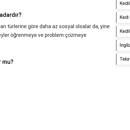
Kedil
adardır?
Kedi 
n türlerine göre daha az sosyal olsalar da, yine
Kedi
 şeyler öğrenmeye ve problem çözmeye
İngil
Tekir
r mu?