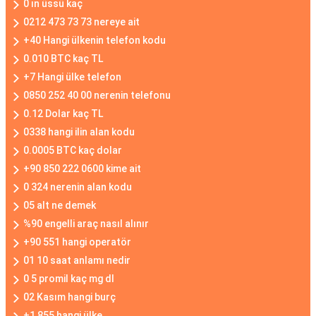
0 ın üssü kaç
0212 473 73 73 nereye ait
+40 Hangi ülkenin telefon kodu
0.010 BTC kaç TL
+7 Hangi ülke telefon
0850 252 40 00 nerenin telefonu
0.12 Dolar kaç TL
0338 hangi ilin alan kodu
0.0005 BTC kaç dolar
+90 850 222 0600 kime ait
0 324 nerenin alan kodu
05 alt ne demek
%90 engelli araç nasıl alınır
+90 551 hangi operatör
01 10 saat anlamı nedir
0 5 promil kaç mg dl
02 Kasım hangi burç
+1 855 hangi ülke