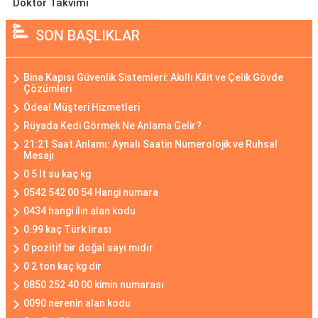
Doktor Takvimi
SON BAŞLIKLAR
Bina Kapısı Güvenlik Sistemleri: Akıllı Kilit ve Çelik Gövde
Çözümleri
Ödeal Müşteri Hizmetleri
Rüyada Kedi Görmek Ne Anlama Gelir?
21:21 Saat Anlamı: Aynalı Saatin Numerolojik ve Ruhsal
Mesajı
0 5 lt su kaç kg
0542 542 00 54 Hangi numara
0434 hangi ilin alan kodu
0.99 kaç Türk lirası
0 pozitif bir doğal sayı mıdır
0 2 ton kaç kg dir
0850 252 40 00 kimin numarası
0090 nerenin alan kodu