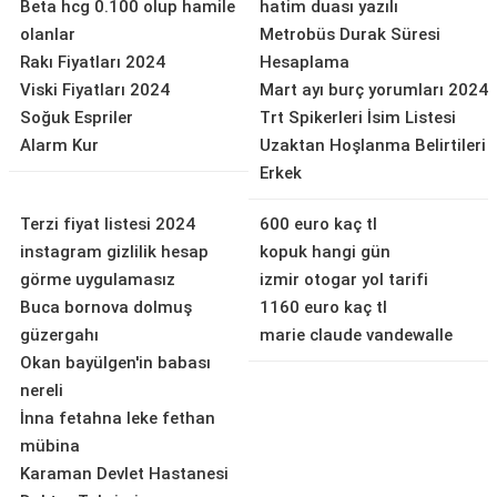
Beta hcg 0.100 olup hamile
hatim duası yazılı
olanlar
Metrobüs Durak Süresi
Rakı Fiyatları 2024
Hesaplama
Viski Fiyatları 2024
Mart ayı burç yorumları 2024
Soğuk Espriler
Trt Spikerleri İsim Listesi
Alarm Kur
Uzaktan Hoşlanma Belirtileri
Erkek
Terzi fiyat listesi 2024
600 euro kaç tl
instagram gizlilik hesap
kopuk hangi gün
görme uygulamasız
izmir otogar yol tarifi
Buca bornova dolmuş
1160 euro kaç tl
güzergahı
marie claude vandewalle
Okan bayülgen'in babası
nereli
İnna fetahna leke fethan
mübina
Karaman Devlet Hastanesi