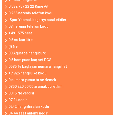
0 532 757 22 22 Kime Ait
0 265 nerenin telefon kodu
.Spor Yapmak başarıyı nasıl etkiler
08 nerenin telefon kodu
+49 1575 nere
0 5 su kaç litre
(!) Ne
08 Ağustos hangi burç
0 5 ham puan kaç net DGS
0535 ile başlayan numara hangi hat
+7 925 hangi ülke kodu
0 numara yumurta ne demek
0850 220 00 00 aramak ücretli mi
0015 Ne vergisi
07 24 nedir
0242 hangi ilin alan kodu
04.44 saat anlamı nedir