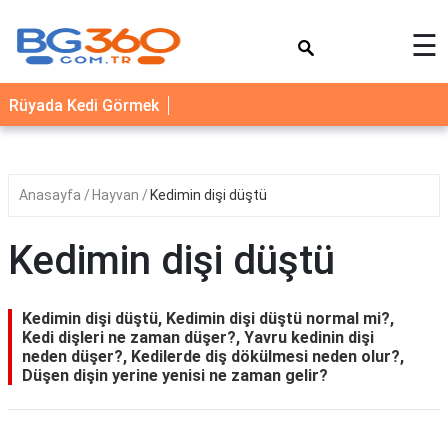
×
☰
YEMEK
Rüyada Kedi Görmek
TARİFLERİ
BİYOGRAFİ
NEDİR
Anasayfa
Hayvan
Kedimin dişi düştü
FAYDALARI
Kedimin dişi düştü
SAĞLIK
İLETİŞİM
Kedimin dişi düştü, Kedimin dişi düştü normal mi?,
Kedi dişleri ne zaman düşer?, Yavru kedinin dişi
neden düşer?, Kedilerde diş dökülmesi neden olur?,
Düşen dişin yerine yenisi ne zaman gelir?