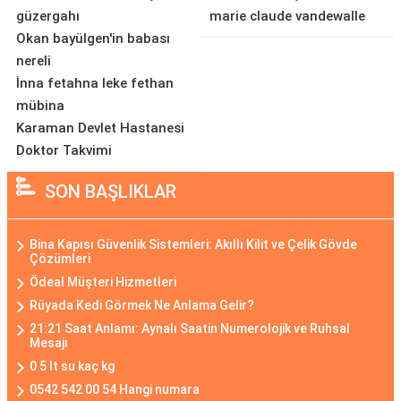
güzergahı
marie claude vandewalle
Okan bayülgen'in babası
nereli
İnna fetahna leke fethan
mübina
Karaman Devlet Hastanesi
Doktor Takvimi
SON BAŞLIKLAR
Bina Kapısı Güvenlik Sistemleri: Akıllı Kilit ve Çelik Gövde
Çözümleri
Ödeal Müşteri Hizmetleri
Rüyada Kedi Görmek Ne Anlama Gelir?
21:21 Saat Anlamı: Aynalı Saatin Numerolojik ve Ruhsal
Mesajı
0 5 lt su kaç kg
0542 542 00 54 Hangi numara