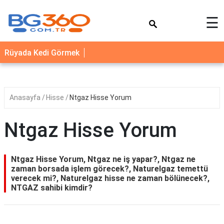
×
☰
YEMEK
Rüyada Kedi Görmek
TARİFLERİ
BİYOGRAFİ
NEDİR
Anasayfa
Hisse
Ntgaz Hisse Yorum
FAYDALARI
Ntgaz Hisse Yorum
SAĞLIK
İLETİŞİM
Ntgaz Hisse Yorum, Ntgaz ne iş yapar?, Ntgaz ne
zaman borsada işlem görecek?, Naturelgaz temettü
verecek mi?, Naturelgaz hisse ne zaman bölünecek?,
NTGAZ sahibi kimdir?