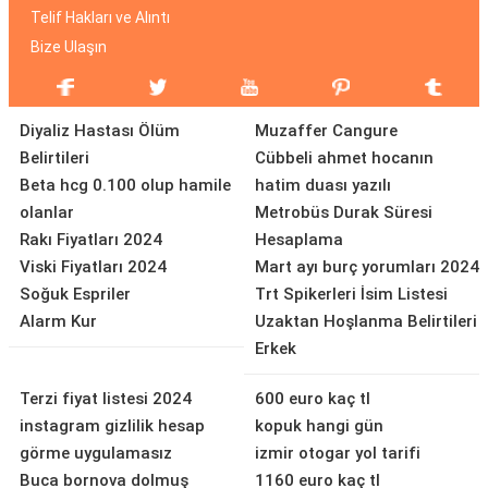
Telif Hakları ve Alıntı
Bize Ulaşın
Diyaliz Hastası Ölüm
Muzaffer Cangure
Belirtileri
Cübbeli ahmet hocanın
Beta hcg 0.100 olup hamile
hatim duası yazılı
olanlar
Metrobüs Durak Süresi
Rakı Fiyatları 2024
Hesaplama
Viski Fiyatları 2024
Mart ayı burç yorumları 2024
Soğuk Espriler
Trt Spikerleri İsim Listesi
Alarm Kur
Uzaktan Hoşlanma Belirtileri
Erkek
Terzi fiyat listesi 2024
600 euro kaç tl
instagram gizlilik hesap
kopuk hangi gün
görme uygulamasız
izmir otogar yol tarifi
Buca bornova dolmuş
1160 euro kaç tl