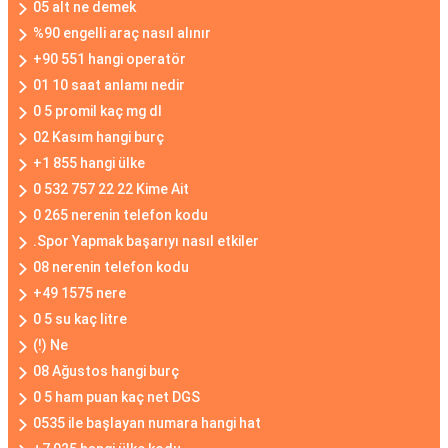
05 alt ne demek
%90 engelli araç nasıl alınır
+90 551 hangi operatör
01 10 saat anlamı nedir
0 5 promil kaç mg dl
02 Kasım hangi burç
+1 855 hangi ülke
0 532 757 22 22 Kime Ait
0 265 nerenin telefon kodu
.Spor Yapmak başarıyı nasıl etkiler
08 nerenin telefon kodu
+49 1575 nere
0 5 su kaç litre
(!) Ne
08 Ağustos hangi burç
0 5 ham puan kaç net DGS
0535 ile başlayan numara hangi hat