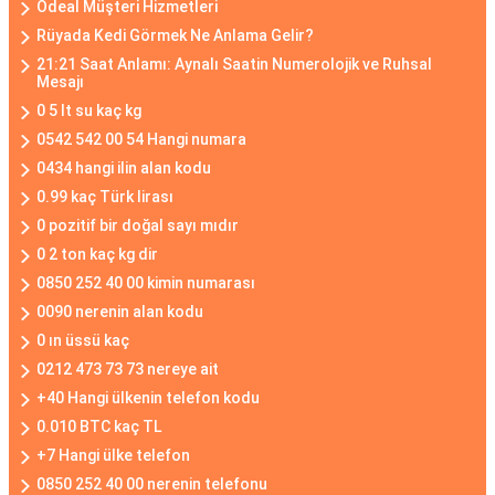
Ödeal Müşteri Hizmetleri
Rüyada Kedi Görmek Ne Anlama Gelir?
21:21 Saat Anlamı: Aynalı Saatin Numerolojik ve Ruhsal
Mesajı
0 5 lt su kaç kg
0542 542 00 54 Hangi numara
0434 hangi ilin alan kodu
0.99 kaç Türk lirası
0 pozitif bir doğal sayı mıdır
0 2 ton kaç kg dir
0850 252 40 00 kimin numarası
0090 nerenin alan kodu
0 ın üssü kaç
0212 473 73 73 nereye ait
+40 Hangi ülkenin telefon kodu
0.010 BTC kaç TL
+7 Hangi ülke telefon
0850 252 40 00 nerenin telefonu