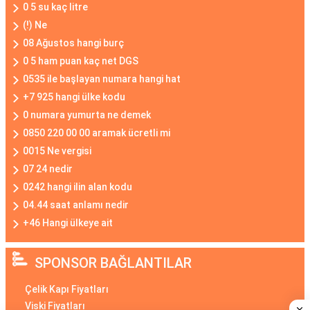
0 5 su kaç litre
(!) Ne
08 Ağustos hangi burç
0 5 ham puan kaç net DGS
0535 ile başlayan numara hangi hat
+7 925 hangi ülke kodu
0 numara yumurta ne demek
0850 220 00 00 aramak ücretli mi
0015 Ne vergisi
07 24 nedir
0242 hangi ilin alan kodu
04.44 saat anlamı nedir
+46 Hangi ülkeye ait
SPONSOR BAĞLANTILAR
Çelik Kapı Fiyatları
Viski Fiyatları