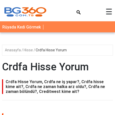
×
☰
YEMEK
Rüyada Kedi Görmek
TARİFLERİ
BİYOGRAFİ
NEDİR
Anasayfa
Hisse
Crdfa Hisse Yorum
FAYDALARI
Crdfa Hisse Yorum
SAĞLIK
İLETİŞİM
Crdfa Hisse Yorum, Crdfa ne iş yapar?, Crdfa hisse
kime ait?, Crdfa ne zaman halka arz oldu?, Crdfa ne
zaman bölündü?, Creditwest kime ait?