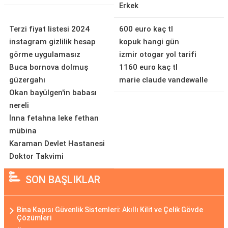
Erkek
Terzi fiyat listesi 2024
600 euro kaç tl
instagram gizlilik hesap
kopuk hangi gün
görme uygulamasız
izmir otogar yol tarifi
Buca bornova dolmuş
1160 euro kaç tl
güzergahı
marie claude vandewalle
Okan bayülgen'in babası
nereli
İnna fetahna leke fethan
mübina
Karaman Devlet Hastanesi
Doktor Takvimi
SON BAŞLIKLAR
Bina Kapısı Güvenlik Sistemleri: Akıllı Kilit ve Çelik Gövde
Çözümleri