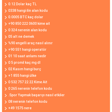
0.12 Dolar kaç TL
0338 hangi ilin alan kodu
0.0005 BTC kaç dolar
+90 850 222 0600 kime ait
0 324 nerenin alan kodu
05 alt ne demek
%90 engelli araç nasıl alınır
+90 551 hangi operatör
01 10 saat anlamı nedir
0 5 promil kaç mg dl
02 Kasım hangi burç
+1 855 hangi ülke
0 532 757 22 22 Kime Ait
0 265 nerenin telefon kodu
.Spor Yapmak başarıyı nasıl etkiler
08 nerenin telefon kodu
+49 1575 nere