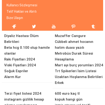
Kullanıcı Sözleşmesi
Telif Hakları ve Alıntı
Bize Ulaşın
Diyaliz Hastası Ölüm
Muzaffer Cangure
Belirtileri
Cübbeli ahmet hocanın
Beta hcg 0.100 olup hamile
hatim duası yazılı
olanlar
Metrobüs Durak Süresi
Rakı Fiyatları 2024
Hesaplama
Viski Fiyatları 2024
Mart ayı burç yorumları 2024
Soğuk Espriler
Trt Spikerleri İsim Listesi
Alarm Kur
Uzaktan Hoşlanma Belirtileri
Erkek
Terzi fiyat listesi 2024
600 euro kaç tl
instagram gizlilik hesap
kopuk hangi gün