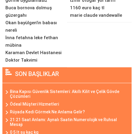
görme uygulamasız
izmir otogar yol tarifi
Buca bornova dolmuş
1160 euro kaç tl
güzergahı
marie claude vandewalle
Okan bayülgen'in babası
nereli
İnna fetahna leke fethan
mübina
Karaman Devlet Hastanesi
Doktor Takvimi
SON BAŞLIKLAR
Bina Kapısı Güvenlik Sistemleri: Akıllı Kilit ve Çelik Gövde
Çözümleri
Ödeal Müşteri Hizmetleri
Rüyada Kedi Görmek Ne Anlama Gelir?
21:21 Saat Anlamı: Aynalı Saatin Numerolojik ve Ruhsal
Mesajı
0 5 lt su kaç kg