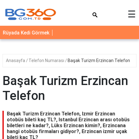
×
☰
YEMEK
Rüyada Kedi Görmek
TARİFLERİ
BİYOGRAFİ
NEDİR
Anasayfa
Telefon Numarası
Başak Turizm Erzincan Telefon
FAYDALARI
Başak Turizm Erzincan
SAĞLIK
Telefon
İLETİŞİM
Başak Turizm Erzincan Telefon, Izmir Erzincan
otobüs bileti kaç TL?, Istanbul Erzincan arası otobüs
biletleri ne kadar?, Lüks Erzincan kimin?, Erzincana
hangi otobüs firmaları gidiyor?, Erzincan izmir uçak
bileti kaç TL?