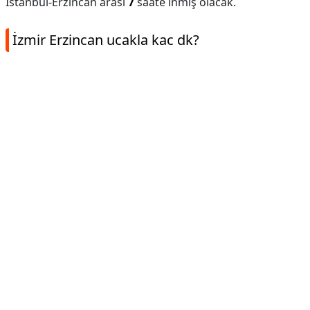
İstanbul-Erzincan arası
7
saate inmiş olacak.
İzmir Erzincan ucakla kac dk?