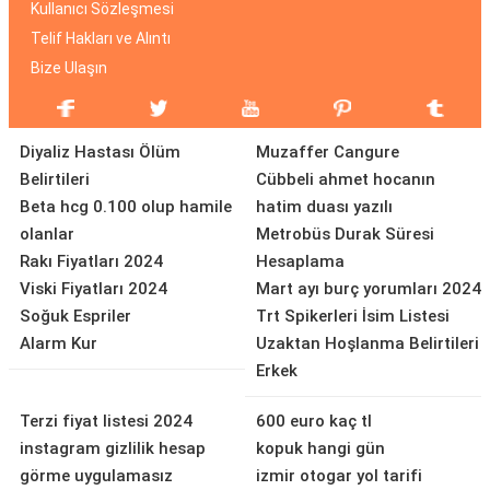
Kullanıcı Sözleşmesi
Telif Hakları ve Alıntı
Bize Ulaşın
Diyaliz Hastası Ölüm
Muzaffer Cangure
Belirtileri
Cübbeli ahmet hocanın
Beta hcg 0.100 olup hamile
hatim duası yazılı
olanlar
Metrobüs Durak Süresi
Rakı Fiyatları 2024
Hesaplama
Viski Fiyatları 2024
Mart ayı burç yorumları 2024
Soğuk Espriler
Trt Spikerleri İsim Listesi
Alarm Kur
Uzaktan Hoşlanma Belirtileri
Erkek
Terzi fiyat listesi 2024
600 euro kaç tl
instagram gizlilik hesap
kopuk hangi gün
görme uygulamasız
izmir otogar yol tarifi