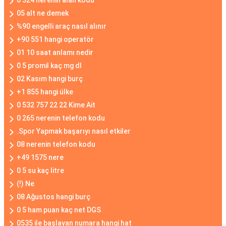
0 324 nerenin alan kodu
05 alt ne demek
%90 engelli araç nasıl alınır
+90 551 hangi operatör
01 10 saat anlamı nedir
0 5 promil kaç mg dl
02 Kasım hangi burç
+1 855 hangi ülke
0 532 757 22 22 Kime Ait
0 265 nerenin telefon kodu
.Spor Yapmak başarıyı nasıl etkiler
08 nerenin telefon kodu
+49 1575 nere
0 5 su kaç litre
(!) Ne
08 Ağustos hangi burç
0 5 ham puan kaç net DGS
0535 ile başlayan numara hangi hat