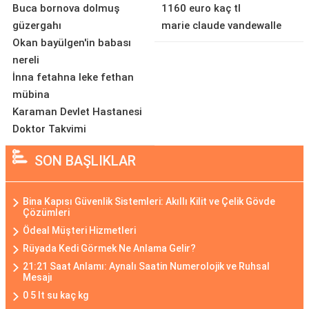
Buca bornova dolmuş
1160 euro kaç tl
güzergahı
marie claude vandewalle
Okan bayülgen'in babası
nereli
İnna fetahna leke fethan
mübina
Karaman Devlet Hastanesi
Doktor Takvimi
SON BAŞLIKLAR
Bina Kapısı Güvenlik Sistemleri: Akıllı Kilit ve Çelik Gövde
Çözümleri
Ödeal Müşteri Hizmetleri
Rüyada Kedi Görmek Ne Anlama Gelir?
21:21 Saat Anlamı: Aynalı Saatin Numerolojik ve Ruhsal
Mesajı
0 5 lt su kaç kg