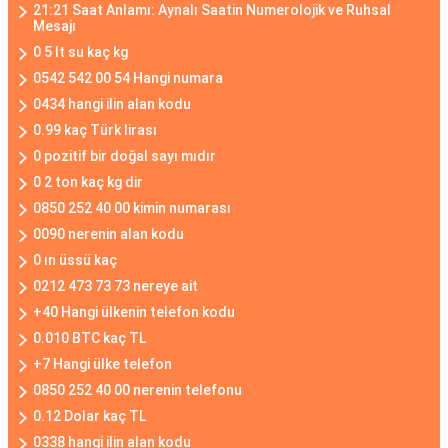
21:21 Saat Anlamı: Aynalı Saatin Numerolojik ve Ruhsal
Mesajı
0 5 lt su kaç kg
0542 542 00 54 Hangi numara
0434 hangi ilin alan kodu
0.99 kaç Türk lirası
0 pozitif bir doğal sayı mıdır
0 2 ton kaç kg dir
0850 252 40 00 kimin numarası
0090 nerenin alan kodu
0 ın üssü kaç
0212 473 73 73 nereye ait
+40 Hangi ülkenin telefon kodu
0.010 BTC kaç TL
+7 Hangi ülke telefon
0850 252 40 00 nerenin telefonu
0.12 Dolar kaç TL
0338 hangi ilin alan kodu