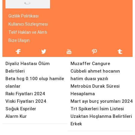
Gizlilik Politikası
Kullanıcı Sözleşmesi
Telif Hakları ve Alıntı
Bize Ulaşın
Diyaliz Hastası Ölüm
Muzaffer Cangure
Belirtileri
Cübbeli ahmet hocanın
Beta hcg 0.100 olup hamile
hatim duası yazılı
olanlar
Metrobüs Durak Süresi
Rakı Fiyatları 2024
Hesaplama
Viski Fiyatları 2024
Mart ayı burç yorumları 2024
Soğuk Espriler
Trt Spikerleri İsim Listesi
Alarm Kur
Uzaktan Hoşlanma Belirtileri
Erkek