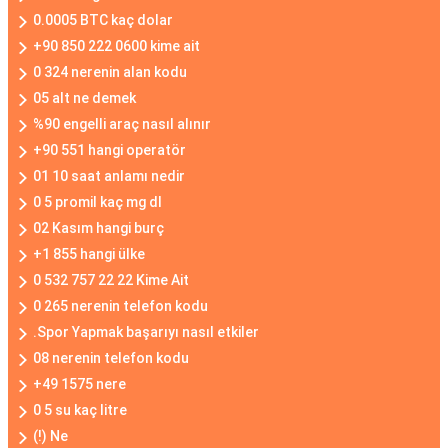
0.0005 BTC kaç dolar
+90 850 222 0600 kime ait
0 324 nerenin alan kodu
05 alt ne demek
%90 engelli araç nasıl alınır
+90 551 hangi operatör
01 10 saat anlamı nedir
0 5 promil kaç mg dl
02 Kasım hangi burç
+1 855 hangi ülke
0 532 757 22 22 Kime Ait
0 265 nerenin telefon kodu
.Spor Yapmak başarıyı nasıl etkiler
08 nerenin telefon kodu
+49 1575 nere
0 5 su kaç litre
(!) Ne