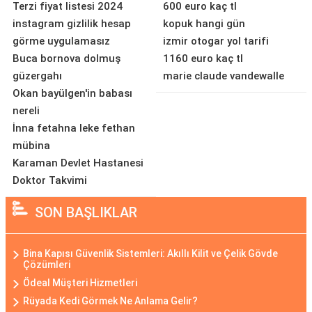
Terzi fiyat listesi 2024
600 euro kaç tl
instagram gizlilik hesap
kopuk hangi gün
görme uygulamasız
izmir otogar yol tarifi
Buca bornova dolmuş
1160 euro kaç tl
güzergahı
marie claude vandewalle
Okan bayülgen'in babası
nereli
İnna fetahna leke fethan
mübina
Karaman Devlet Hastanesi
Doktor Takvimi
SON BAŞLIKLAR
Bina Kapısı Güvenlik Sistemleri: Akıllı Kilit ve Çelik Gövde
Çözümleri
Ödeal Müşteri Hizmetleri
Rüyada Kedi Görmek Ne Anlama Gelir?