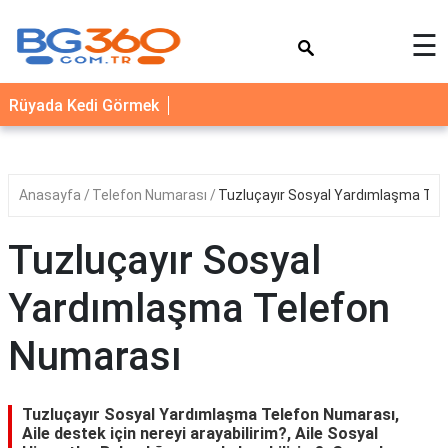
×
☰
YEMEK
Rüyada Kedi Görmek
TARİFLERİ
BİYOGRAFİ
NEDİR
Anasayfa
Telefon Numarası
Tuzluçayır Sosyal Yardımlaşma Tel
FAYDALARI
Tuzluçayır Sosyal
SAĞLIK
Yardımlaşma Telefon
İLETİŞİM
Numarası
Tuzluçayır Sosyal Yardımlaşma Telefon Numarası,
Aile destek için nereyi arayabilirim?, Aile Sosyal