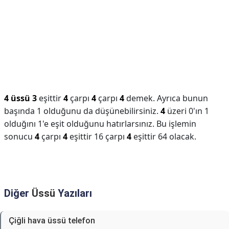
4 üssü 3
eşittir
4
çarpı
4
çarpı
4
demek. Ayrıca bunun
başında 1 olduğunu da düşünebilirsiniz.
4
üzeri 0'ın 1
olduğını 1'e eşit olduğunu hatırlarsınız. Bu işlemin
sonucu
4
çarpı
4
eşittir 16 çarpı
4
eşittir 64 olacak.
Diğer
Üssü
Yazıları
Çiğli hava üssü telefon