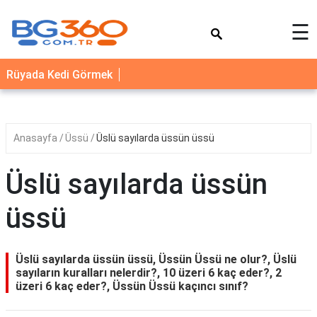
×
☰
YEMEK
Rüyada Kedi Görmek
TARİFLERİ
BİYOGRAFİ
NEDİR
Anasayfa
Üssü
Üslü sayılarda üssün üssü
FAYDALARI
Üslü sayılarda üssün
SAĞLIK
üssü
İLETİŞİM
Üslü sayılarda üssün üssü, Üssün Üssü ne olur?, Üslü
sayıların kuralları nelerdir?, 10 üzeri 6 kaç eder?, 2
üzeri 6 kaç eder?, Üssün Üssü kaçıncı sınıf?