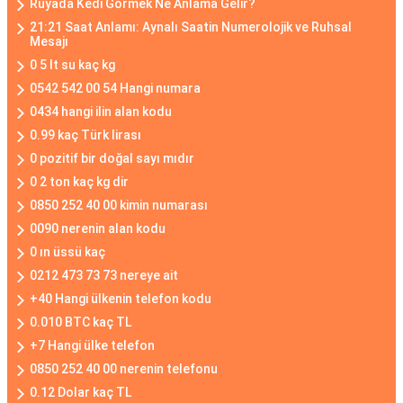
Rüyada Kedi Görmek Ne Anlama Gelir?
21:21 Saat Anlamı: Aynalı Saatin Numerolojik ve Ruhsal
Mesajı
0 5 lt su kaç kg
0542 542 00 54 Hangi numara
0434 hangi ilin alan kodu
0.99 kaç Türk lirası
0 pozitif bir doğal sayı mıdır
0 2 ton kaç kg dir
0850 252 40 00 kimin numarası
0090 nerenin alan kodu
0 ın üssü kaç
0212 473 73 73 nereye ait
+40 Hangi ülkenin telefon kodu
0.010 BTC kaç TL
+7 Hangi ülke telefon
0850 252 40 00 nerenin telefonu
0.12 Dolar kaç TL