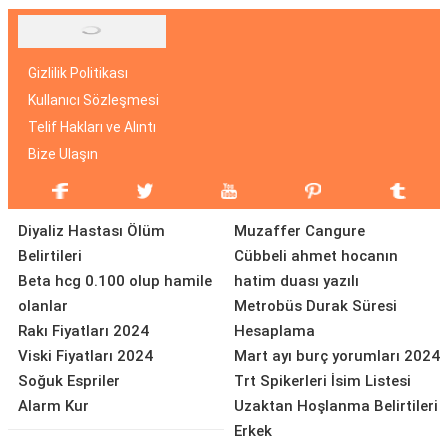
Gizlilik Politikası
Kullanıcı Sözleşmesi
Telif Hakları ve Alıntı
Bize Ulaşın
Diyaliz Hastası Ölüm
Muzaffer Cangure
Belirtileri
Cübbeli ahmet hocanın
Beta hcg 0.100 olup hamile
hatim duası yazılı
olanlar
Metrobüs Durak Süresi
Rakı Fiyatları 2024
Hesaplama
Viski Fiyatları 2024
Mart ayı burç yorumları 2024
Soğuk Espriler
Trt Spikerleri İsim Listesi
Alarm Kur
Uzaktan Hoşlanma Belirtileri
Erkek