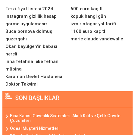
Terzi fiyat listesi 2024
600 euro kaç tl
instagram gizlilik hesap
kopuk hangi gün
görme uygulamasız
izmir otogar yol tarifi
Buca bornova dolmuş
1160 euro kaç tl
güzergahı
marie claude vandewalle
Okan bayülgen'in babası
nereli
İnna fetahna leke fethan
mübina
Karaman Devlet Hastanesi
Doktor Takvimi
SON BAŞLIKLAR
Bina Kapısı Güvenlik Sistemleri: Akıllı Kilit ve Çelik Gövde
Çözümleri
Ödeal Müşteri Hizmetleri