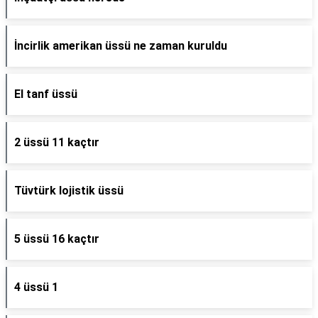
İncirlik amerikan üssü ne zaman kuruldu
El tanf üssü
2 üssü 11 kaçtır
Tüvtürk lojistik üssü
5 üssü 16 kaçtır
4 üssü 1