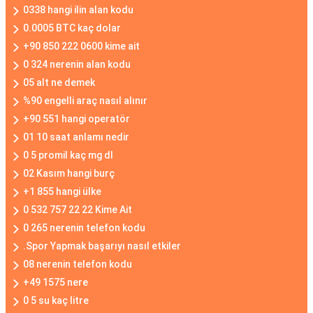
0338 hangi ilin alan kodu
0.0005 BTC kaç dolar
+90 850 222 0600 kime ait
0 324 nerenin alan kodu
05 alt ne demek
%90 engelli araç nasıl alınır
+90 551 hangi operatör
01 10 saat anlamı nedir
0 5 promil kaç mg dl
02 Kasım hangi burç
+1 855 hangi ülke
0 532 757 22 22 Kime Ait
0 265 nerenin telefon kodu
.Spor Yapmak başarıyı nasıl etkiler
08 nerenin telefon kodu
+49 1575 nere
0 5 su kaç litre