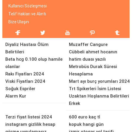
Kullanıcı Sözleşmesi
Telif Hakları ve Alıntı
Bize Ulaşın
Diyaliz Hastası Ölüm
Muzaffer Cangure
Belirtileri
Cübbeli ahmet hocanın
Beta hcg 0.100 olup hamile
hatim duası yazılı
olanlar
Metrobüs Durak Süresi
Rakı Fiyatları 2024
Hesaplama
Viski Fiyatları 2024
Mart ayı burç yorumları 2024
Soğuk Espriler
Trt Spikerleri İsim Listesi
Alarm Kur
Uzaktan Hoşlanma Belirtileri
Erkek
Terzi fiyat listesi 2024
600 euro kaç tl
instagram gizlilik hesap
kopuk hangi gün
görme uygulamasız
izmir otogar yol tarifi