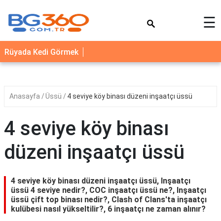
×
☰
YEMEK
Rüyada Kedi Görmek
TARİFLERİ
BİYOGRAFİ
NEDİR
Anasayfa
Üssü
4 seviye köy binası düzeni inşaatçı üssü
FAYDALARI
4 seviye köy binası
SAĞLIK
düzeni inşaatçı üssü
İLETİŞİM
4 seviye köy binası düzeni inşaatçı üssü, Inşaatçı
üssü 4 seviye nedir?, COC inşaatçı üssü ne?, Inşaatçı
üssü çift top binası nedir?, Clash of Clans'ta inşaatçı
kulübesi nasıl yükseltilir?, 6 inşaatçı ne zaman alınır?