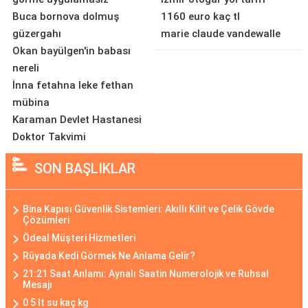
Buca bornova dolmuş
1160 euro kaç tl
güzergahı
marie claude vandewalle
Okan bayülgen'in babası
nereli
İnna fetahna leke fethan
mübina
Karaman Devlet Hastanesi
Doktor Takvimi
SON BAŞLIKLAR
Bina Kapısı Güvenlik Sistemleri: Akıllı Kilit ve Çelik Gövde
Çözümleri
Ödeal Müşteri Hizmetleri
Rüyada Kedi Görmek Ne Anlama Gelir?
21:21 Saat Anlamı: Aynalı Saatin Numerolojik ve Ruhsal
Mesajı
0 5 lt su kaç kg