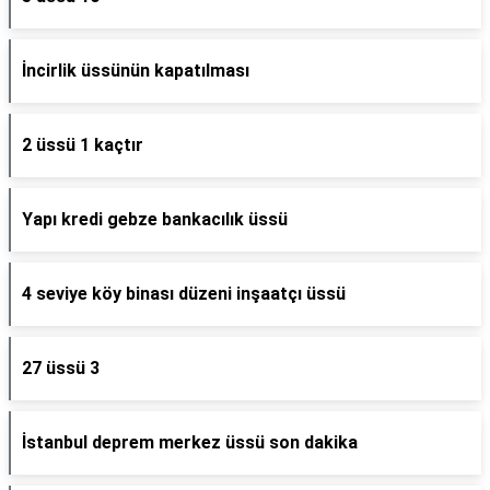
İncirlik üssünün kapatılması
2 üssü 1 kaçtır
Yapı kredi gebze bankacılık üssü
4 seviye köy binası düzeni inşaatçı üssü
27 üssü 3
İstanbul deprem merkez üssü son dakika