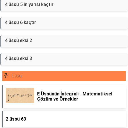
4 üssü 5 in yarısı kaçtır
4 üssü 6 kaçtır
4 üssü eksi 2
4 üssü eksi 3
Üssü
E Üssünün İntegrali - Matematiksel
Çözüm ve Örnekler
2 üssü 63