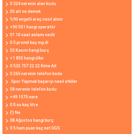
0 324 nerenin alan kodu
05 alt ne demek
%90 engelli araç nasıl alınır
+90 551 hangi operatör
01 10 saat anlamı nedir
0 5 promil kaç mg dl
02 Kasım hangi burç
+1 855 hangi ülke
0 532 757 22 22 Kime Ait
0 265 nerenin telefon kodu
.Spor Yapmak başarıyı nasıl etkiler
08 nerenin telefon kodu
+49 1575 nere
0 5 su kaç litre
(!) Ne
08 Ağustos hangi burç
0 5 ham puan kaç net DGS