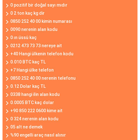
0 pozitif bir doğal sayı mıdır
0 2 ton kaç kg dir
0850 252 40 00 kimin numarası
0090 nerenin alan kodu
0 ın üssü kaç
0212 473 73 73 nereye ait
+40 Hangi ülkenin telefon kodu
0.010 BTC kaç TL
+7 Hangi ülke telefon
0850 252 40 00 nerenin telefonu
0.12 Dolar kaç TL
0338 hangi ilin alan kodu
0.0005 BTC kaç dolar
+90 850 222 0600 kime ait
0 324 nerenin alan kodu
05 alt ne demek
%90 engelli araç nasıl alınır