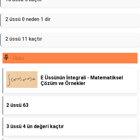
2 üssü 0 neden 1 dir
2 üssü 11 kaçtır
Üssü
E Üssünün İntegrali - Matematiksel
Çözüm ve Örnekler
2 üssü 63
3 üssü 4 ün değeri kaçtır