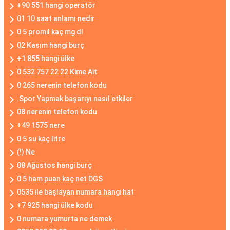
+90 551 hangi operatör
01 10 saat anlamı nedir
0 5 promil kaç mg dl
02 Kasım hangi burç
+1 855 hangi ülke
0 532 757 22 22 Kime Ait
0 265 nerenin telefon kodu
.Spor Yapmak başarıyı nasıl etkiler
08 nerenin telefon kodu
+49 1575 nere
0 5 su kaç litre
(!) Ne
08 Ağustos hangi burç
0 5 ham puan kaç net DGS
0535 ile başlayan numara hangi hat
+7 925 hangi ülke kodu
0 numara yumurta ne demek