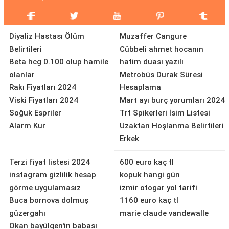
Diyaliz Hastası Ölüm
Muzaffer Cangure
Belirtileri
Cübbeli ahmet hocanın
Beta hcg 0.100 olup hamile
hatim duası yazılı
olanlar
Metrobüs Durak Süresi
Rakı Fiyatları 2024
Hesaplama
Viski Fiyatları 2024
Mart ayı burç yorumları 2024
Soğuk Espriler
Trt Spikerleri İsim Listesi
Alarm Kur
Uzaktan Hoşlanma Belirtileri
Erkek
Terzi fiyat listesi 2024
600 euro kaç tl
instagram gizlilik hesap
kopuk hangi gün
görme uygulamasız
izmir otogar yol tarifi
Buca bornova dolmuş
1160 euro kaç tl
güzergahı
marie claude vandewalle
Okan bayülgen'in babası