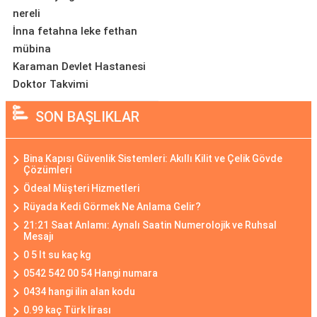
nereli
İnna fetahna leke fethan
mübina
Karaman Devlet Hastanesi
Doktor Takvimi
SON BAŞLIKLAR
Bina Kapısı Güvenlik Sistemleri: Akıllı Kilit ve Çelik Gövde
Çözümleri
Ödeal Müşteri Hizmetleri
Rüyada Kedi Görmek Ne Anlama Gelir?
21:21 Saat Anlamı: Aynalı Saatin Numerolojik ve Ruhsal
Mesajı
0 5 lt su kaç kg
0542 542 00 54 Hangi numara
0434 hangi ilin alan kodu
0.99 kaç Türk lirası