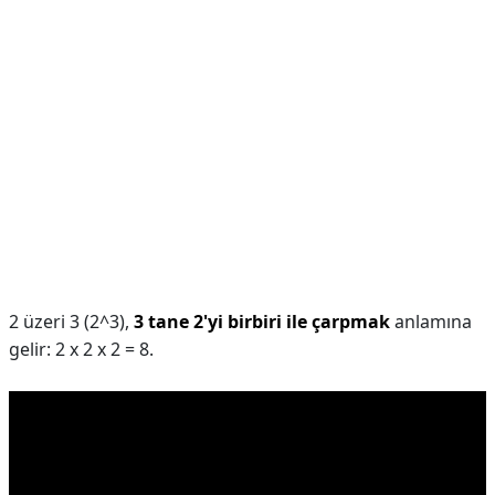
2 üzeri 3 (2^3),
3 tane 2'yi birbiri ile çarpmak
anlamına
gelir: 2 x 2 x 2 = 8.