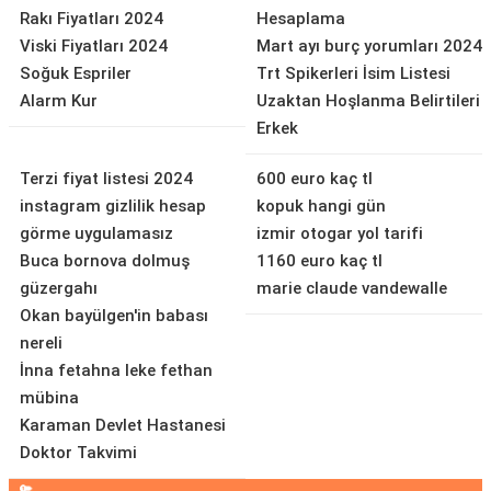
Rakı Fiyatları 2024
Hesaplama
Viski Fiyatları 2024
Mart ayı burç yorumları 2024
Soğuk Espriler
Trt Spikerleri İsim Listesi
Alarm Kur
Uzaktan Hoşlanma Belirtileri
Erkek
Terzi fiyat listesi 2024
600 euro kaç tl
instagram gizlilik hesap
kopuk hangi gün
görme uygulamasız
izmir otogar yol tarifi
Buca bornova dolmuş
1160 euro kaç tl
güzergahı
marie claude vandewalle
Okan bayülgen'in babası
nereli
İnna fetahna leke fethan
mübina
Karaman Devlet Hastanesi
Doktor Takvimi