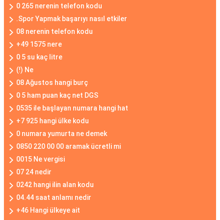
0 265 nerenin telefon kodu
.Spor Yapmak başarıyı nasıl etkiler
08 nerenin telefon kodu
+49 1575 nere
0 5 su kaç litre
(!) Ne
08 Ağustos hangi burç
0 5 ham puan kaç net DGS
0535 ile başlayan numara hangi hat
+7 925 hangi ülke kodu
0 numara yumurta ne demek
0850 220 00 00 aramak ücretli mi
0015 Ne vergisi
07 24 nedir
0242 hangi ilin alan kodu
04.44 saat anlamı nedir
+46 Hangi ülkeye ait