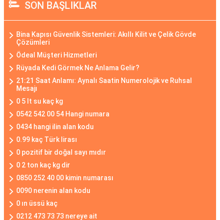
SON BAŞLIKLAR
Bina Kapısı Güvenlik Sistemleri: Akıllı Kilit ve Çelik Gövde
Çözümleri
Ödeal Müşteri Hizmetleri
Rüyada Kedi Görmek Ne Anlama Gelir?
21:21 Saat Anlamı: Aynalı Saatin Numerolojik ve Ruhsal
Mesajı
0 5 lt su kaç kg
0542 542 00 54 Hangi numara
0434 hangi ilin alan kodu
0.99 kaç Türk lirası
0 pozitif bir doğal sayı mıdır
0 2 ton kaç kg dir
0850 252 40 00 kimin numarası
0090 nerenin alan kodu
0 ın üssü kaç
0212 473 73 73 nereye ait