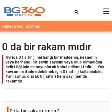
×
☰
YEMEK
Rüyada Kedi Görmek
TARİFLERİ
BİYOGRAFİ
0 da bir rakam mıdır
NEDİR
FAYDALARI
Ayrıca 0 ( sıfır ), herhangi bir maddenin, nesnenin
veya herhangi bir şeyin sayısını veya olup olmadığını
SAĞLIK
belirttiği için de sayı olarak kabul edilmektedir. ... Yok
kavramını ifade edebilmek için 0 ( sıfır ) kullanılabilir.
İLETİŞİM
Yani sonuç olarak 0 ( sıfır ) hem sayı hemde
rakamdır.
0 da bir rakam mıdır?