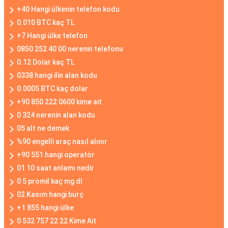
+40 Hangi ülkenin telefon kodu
0.010 BTC kaç TL
+7 Hangi ülke telefon
0850 252 40 00 nerenin telefonu
0.12 Dolar kaç TL
0338 hangi ilin alan kodu
0.0005 BTC kaç dolar
+90 850 222 0600 kime ait
0 324 nerenin alan kodu
05 alt ne demek
%90 engelli araç nasıl alınır
+90 551 hangi operatör
01 10 saat anlamı nedir
0 5 promil kaç mg dl
02 Kasım hangi burç
+1 855 hangi ülke
0 532 757 22 22 Kime Ait