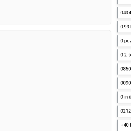
0434 
0.99 
0 poz
0 2 t
0850
0090
0 ın 
0212
+40 