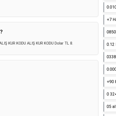
0.01
+7 Ha
r?
0850
ru ALIŞ KUR KODU ALIŞ KUR KODU Dolar TL 8.
0.12
0338 
0.00
+90 
0 324
05 a