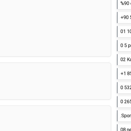
%90 e
+90 
01 10
0 5 p
02 K
+1 85
0 53
0 26
.Spor
08 ne