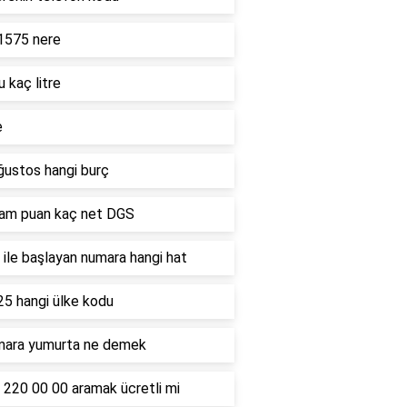
1575 nere
u kaç litre
e
ğustos hangi burç
ham puan kaç net DGS
ile başlayan numara hangi hat
25 hangi ülke kodu
mara yumurta ne demek
 220 00 00 aramak ücretli mi