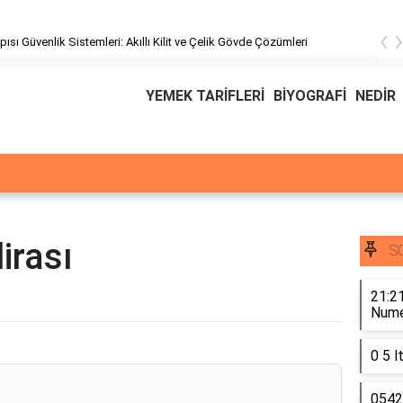
‹
pısı Güvenlik Sistemleri: Akıllı Kilit ve Çelik Gövde Çözümleri
YEMEK TARİFLERİ
BİYOGRAFİ
NEDİR
irası
S
21:21
Numer
0 5 l
0542