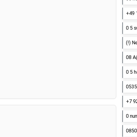
+49 
0 5 s
(!) N
08 A
0 5 
0535 
+7 9
0 nu
0850