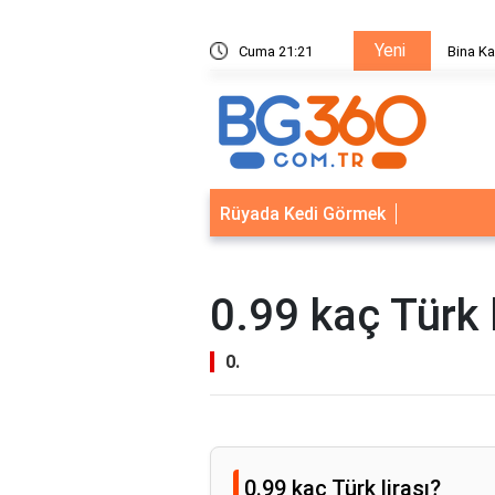
Yeni
ik Sistemleri: Akıllı Kilit ve Çelik Gövde Çözümleri
Cuma 21:21
Bina Ka
Rüyada Kedi Görmek
0.99 kaç Türk l
0.
0.99 kaç Türk lirası?