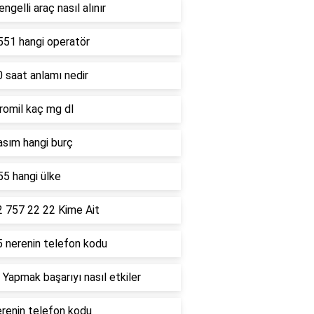
ngelli araç nasıl alınır
551 hangi operatör
 saat anlamı nedir
romil kaç mg dl
asım hangi burç
5 hangi ülke
2 757 22 22 Kime Ait
5 nerenin telefon kodu
 Yapmak başarıyı nasıl etkiler
renin telefon kodu