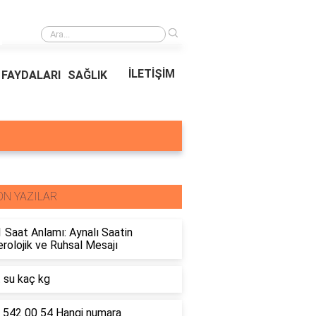
›
Ödeal Müşteri Hizmetleri
İLETİŞİM
FAYDALARI
SAĞLIK
ON YAZILAR
 Saat Anlamı: Aynalı Saatin
olojik ve Ruhsal Mesajı
t su kaç kg
 542 00 54 Hangi numara