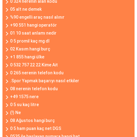
0 324 nerenin alan kodu
05 alt ne demek
%90 engelli araç nasıl alınır
+90 551 hangi operatör
01 10 saat anlamı nedir
0 5 promil kaç mg dl
02 Kasım hangi burç
+1 855 hangi ülke
0 532 757 22 22 Kime Ait
0 265 nerenin telefon kodu
.Spor Yapmak başarıyı nasıl etkiler
08 nerenin telefon kodu
+49 1575 nere
0 5 su kaç litre
(!) Ne
08 Ağustos hangi burç
0 5 ham puan kaç net DGS
0535 ile başlayan numara hangi hat