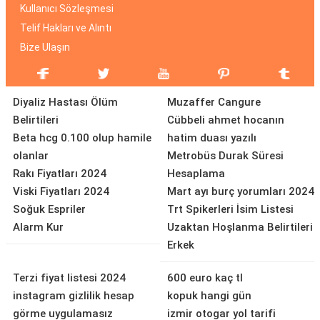
Kullanıcı Sözleşmesi
Telif Hakları ve Alıntı
Bize Ulaşın
Diyaliz Hastası Ölüm
Muzaffer Cangure
Belirtileri
Cübbeli ahmet hocanın
Beta hcg 0.100 olup hamile
hatim duası yazılı
olanlar
Metrobüs Durak Süresi
Rakı Fiyatları 2024
Hesaplama
Viski Fiyatları 2024
Mart ayı burç yorumları 2024
Soğuk Espriler
Trt Spikerleri İsim Listesi
Alarm Kur
Uzaktan Hoşlanma Belirtileri
Erkek
Terzi fiyat listesi 2024
600 euro kaç tl
instagram gizlilik hesap
kopuk hangi gün
görme uygulamasız
izmir otogar yol tarifi