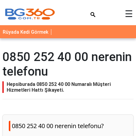
×
☰
YEMEK
Rüyada Kedi Görmek
TARİFLERİ
BİYOGRAFİ
0850 252 40 00 nerenin
NEDİR
telefonu
FAYDALARI
SAĞLIK
Hepsiburada 0850 252 40 00 Numaralı Müşteri
Hizmetleri Hattı Şikayeti.
İLETİŞİM
0850 252 40 00 nerenin telefonu?