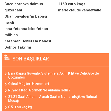
Buca bornova dolmuş
1160 euro kaç tl
güzergahı
marie claude vandewalle
Okan bayülgen'in babası
nereli
İnna fetahna leke fethan
mübina
Karaman Devlet Hastanesi
Doktor Takvimi
SON BAŞLIKLAR
Bina Kapısı Güvenlik Sistemleri: Akıllı Kilit ve Çelik Gövde
Çözümleri
Ödeal Müşteri Hizmetleri
Rüyada Kedi Görmek Ne Anlama Gelir?
21:21 Saat Anlamı: Aynalı Saatin Numerolojik ve Ruhsal
Mesajı
0 5 lt su kaç kg