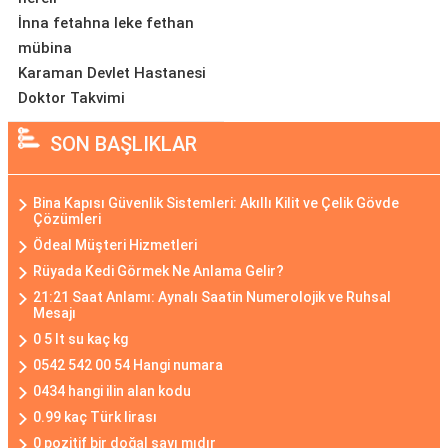
İnna fetahna leke fethan
mübina
Karaman Devlet Hastanesi
Doktor Takvimi
SON BAŞLIKLAR
Bina Kapısı Güvenlik Sistemleri: Akıllı Kilit ve Çelik Gövde
Çözümleri
Ödeal Müşteri Hizmetleri
Rüyada Kedi Görmek Ne Anlama Gelir?
21:21 Saat Anlamı: Aynalı Saatin Numerolojik ve Ruhsal
Mesajı
0 5 lt su kaç kg
0542 542 00 54 Hangi numara
0434 hangi ilin alan kodu
0.99 kaç Türk lirası
0 pozitif bir doğal sayı mıdır