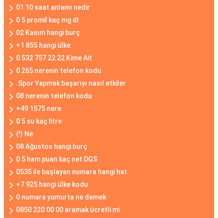
01 10 saat anlamı nedir
0 5 promil kaç mg dl
02 Kasım hangi burç
+1 855 hangi ülke
0 532 757 22 22 Kime Ait
0 265 nerenin telefon kodu
.Spor Yapmak başarıyı nasıl etkiler
08 nerenin telefon kodu
+49 1575 nere
0 5 su kaç litre
(!) Ne
08 Ağustos hangi burç
0 5 ham puan kaç net DGS
0535 ile başlayan numara hangi hat
+7 925 hangi ülke kodu
0 numara yumurta ne demek
0850 220 00 00 aramak ücretli mi