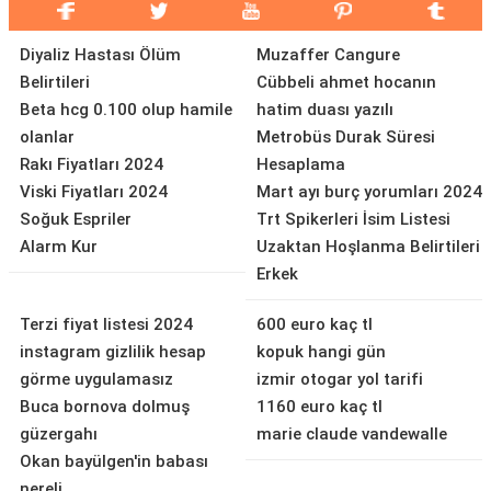
Diyaliz Hastası Ölüm
Muzaffer Cangure
Belirtileri
Cübbeli ahmet hocanın
Beta hcg 0.100 olup hamile
hatim duası yazılı
olanlar
Metrobüs Durak Süresi
Rakı Fiyatları 2024
Hesaplama
Viski Fiyatları 2024
Mart ayı burç yorumları 2024
Soğuk Espriler
Trt Spikerleri İsim Listesi
Alarm Kur
Uzaktan Hoşlanma Belirtileri
Erkek
Terzi fiyat listesi 2024
600 euro kaç tl
instagram gizlilik hesap
kopuk hangi gün
görme uygulamasız
izmir otogar yol tarifi
Buca bornova dolmuş
1160 euro kaç tl
güzergahı
marie claude vandewalle
Okan bayülgen'in babası
nereli