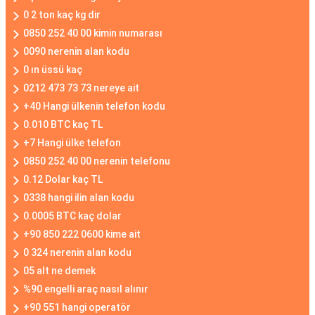
0 2 ton kaç kg dir
0850 252 40 00 kimin numarası
0090 nerenin alan kodu
0 ın üssü kaç
0212 473 73 73 nereye ait
+40 Hangi ülkenin telefon kodu
0.010 BTC kaç TL
+7 Hangi ülke telefon
0850 252 40 00 nerenin telefonu
0.12 Dolar kaç TL
0338 hangi ilin alan kodu
0.0005 BTC kaç dolar
+90 850 222 0600 kime ait
0 324 nerenin alan kodu
05 alt ne demek
%90 engelli araç nasıl alınır
+90 551 hangi operatör