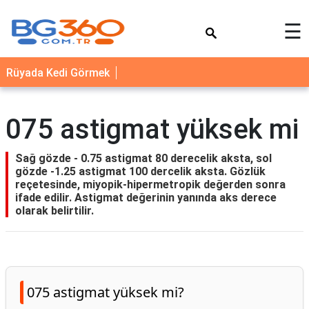
×
☰
YEMEK
Rüyada Kedi Görmek
TARİFLERİ
BİYOGRAFİ
075 astigmat yüksek mi
NEDİR
FAYDALARI
Sağ gözde - 0.75 astigmat 80 derecelik aksta, sol
gözde -1.25 astigmat 100 dercelik aksta. Gözlük
SAĞLIK
reçetesinde, miyopik-hipermetropik değerden sonra
ifade edilir. Astigmat değerinin yanında aks derece
İLETİŞİM
olarak belirtilir.
075 astigmat yüksek mi?